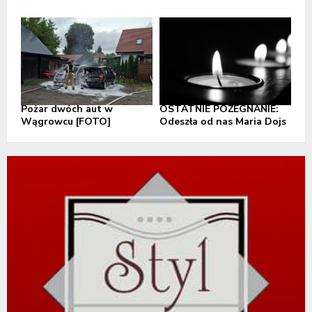
Pożar dwóch aut w
OSTATNIE POŻEGNANIE:
Wągrowcu [FOTO]
Odeszła od nas Maria Dojs