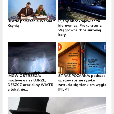
Będzie połączenie Wapna z
Pijany obcokrajowiec za
Kcynią
kierownicą. Prokurator z
Wągrowca chce surowej
kary
IMGW OSTRZEGA:
STRAŻ POŻARNA: podczas
możliwe u nas BURZE,
upałów rośnie ryzyko
DESZCZ oraz silny WIATR,
zatrucia się tlenkiem węgla
a lokalnie...
[FILM]