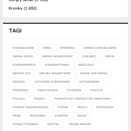
Kronika
(1 692)
TAGI
DAMASŁAWEK
ENEA
EPIDEMIA
GMINA DAMASŁAWEK
GMINA SKOKI
GMINA WĄGROWIEC
GOŁAŃCZ
IMGW
KORONAWIRUS
KWARANTANNA
MIEŚCISKO
NEKROLOGI
NIELBA WĄGROWIEC
NOWE ZAKAŻENIA
ODESZLI
OSTATNIE POŻEGNANIE
OSTRZEŻENIE
PANDEMIA
PIŁKA NOŻNA
POGRZEB
POLICJA
POLSKA
POMOC
POWIATOWY INSPEKTOR SANITARNY
POWIAT WĄGROWIECKI
POŻAR
PRACA
PROGNOZA
PRĄD
ROGOŹNO
SANPEID
SKOKI
STRAŻ POŻARNA
SZPITAL
URZĄD MIEJSKI