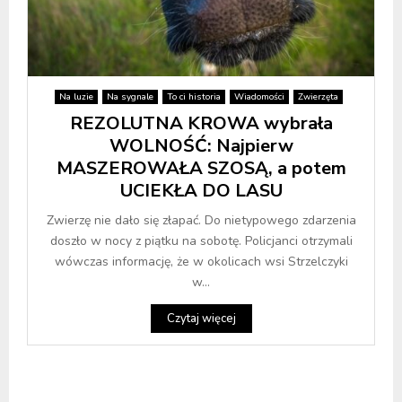
Na luzie
Na sygnale
To ci historia
Wiadomości
Zwierzęta
REZOLUTNA KROWA wybrała
WOLNOŚĆ: Najpierw
MASZEROWAŁA SZOSĄ, a potem
UCIEKŁA DO LASU
Zwierzę nie dało się złapać. Do nietypowego zdarzenia
doszło w nocy z piątku na sobotę. Policjanci otrzymali
wówczas informację, że w okolicach wsi Strzelczyki
w...
Czytaj więcej