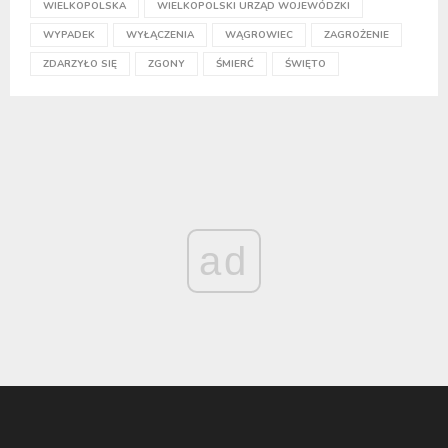
WIELKOPOLSKA
WIELKOPOLSKI URZĄD WOJEWÓDZKI
WYPADEK
WYŁĄCZENIA
WĄGROWIEC
ZAGROŻENIE
ZDARZYŁO SIĘ
ZGONY
ŚMIERĆ
ŚWIĘTO
ad