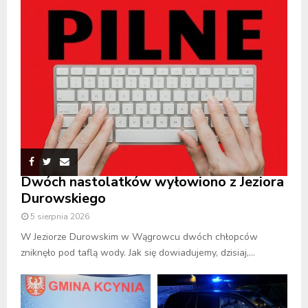
Dwóch nastolatków wyłowiono z Jeziora
Durowskiego
5 sierpnia 2026
W Jeziorze Durowskim w Wągrowcu dwóch chłopców
zniknęło pod taflą wody. Jak się dowiadujemy, dzisiaj,...