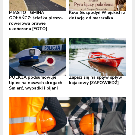
MIASTO I GMINA
Koło Gospodyń Wiejskich z
GOŁAŃCZ: ścieżka pieszo-
dotacją od marszałka
rowerowa prawie
ukończona [FOTO]
POLICJA podsumowuje
Zapisz się na spływ spływ
lipiec na naszych drogach.
kajakowy [ZAPOWIEDŹ]
Śmierć, wypadki i pijani