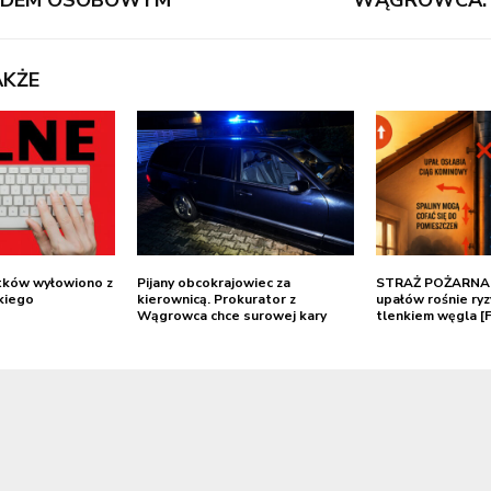
DEM OSOBOWYM
WĄGROWCA. Mi
AKŻE
tków wyłowiono z
Pijany obcokrajowiec za
STRAŻ POŻARNA:
kiego
kierownicą. Prokurator z
upałów rośnie ryz
Wągrowca chce surowej kary
tlenkiem węgla [