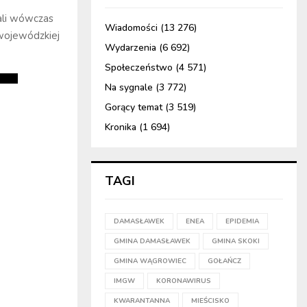
ali wówczas
Wiadomości
(13 276)
 wojewódzkiej
Wydarzenia
(6 692)
Społeczeństwo
(4 571)
Na sygnale
(3 772)
Gorący temat
(3 519)
Kronika
(1 694)
TAGI
DAMASŁAWEK
ENEA
EPIDEMIA
GMINA DAMASŁAWEK
GMINA SKOKI
GMINA WĄGROWIEC
GOŁAŃCZ
IMGW
KORONAWIRUS
KWARANTANNA
MIEŚCISKO