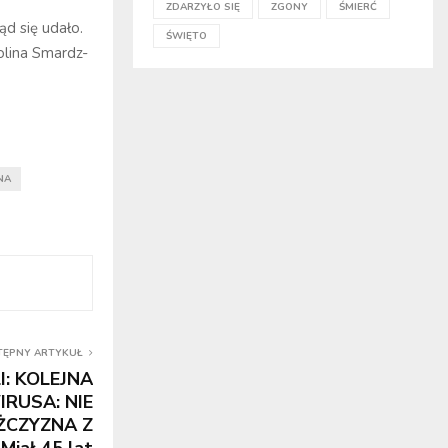
ZDARZYŁO SIĘ
ZGONY
ŚMIERĆ
ąd się udało.
ŚWIĘTO
olina Smardz-
NA
TĘPNY ARTYKUŁ
I: KOLEJNA
RUSA: NIE
ŻCZYZNA Z