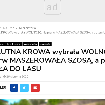
ad
Na luzie
To ci historia
 KROWA wybrała WOLNOŚĆ: Najpierw MASZEROWAŁA SZOSĄ, a potem 
ale
To ci historia
Wiadomości
Zwierzęta
LUTNA KROWA wybrała WOLN
erw MASZEROWAŁA SZOSĄ, a 
ŁA DO LASU
e
26 sierpnia 2020
EJ!