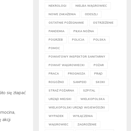
NEKROLOGI
NIELBA WĄGROWIEC
NOWE ZAKAŻENIA
ODESZLI
OSTATNIE POŻEGNANIE
OSTRZEŻENIE
PANDEMIA
PIŁKA NOŻNA
POGRZEB
POLICJA
POLSKA
POMOC
POWIATOWY INSPEKTOR SANITARNY
POWIAT WĄGROWIECKI
POŻAR
PRACA
PROGNOZA
PRĄD
ROGOŹNO
SANPEID
SKOKI
STRAŻ POŻARNA
SZPITAL
ło się złapać
URZĄD MIEJSKI
WIELKOPOLSKA
WIELKOPOLSKI URZĄD WOJEWÓDZKI
amocina,
WYPADEK
WYŁĄCZENIA
 akcji
WĄGROWIEC
ZAGROŻENIE