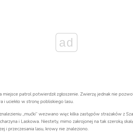
ad
 miejsce patrol potwierdził zgłoszenie. Zwierzę jednak nie pozwoli
 i uciekło w stronę pobliskiego lasu.
nalezieniu „mućki” wezwano więc kilka zastępów strażaków z Sz
charzyna i Laskowa. Niestety, mimo zakrojonej na tak szeroką skalę
j i przeczesania lasu, krowy nie znaleziono.