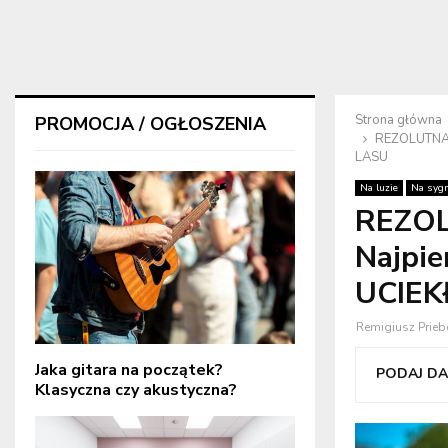
Strona główna
PROMOCJA / OGŁOSZENIA
REZOLUTNA
LASU
Na luzie
Na sygn
REZO
Najpi
UCIEK
Remigiusz Prieb
Jaka gitara na początek?
PODAJ DAL
Klasyczna czy akustyczna?