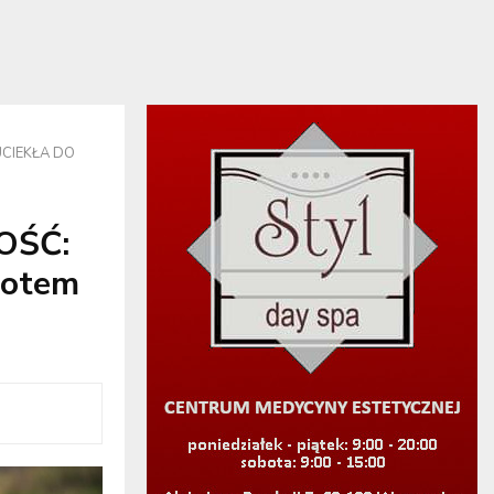
UCIEKŁA DO
OŚĆ:
potem