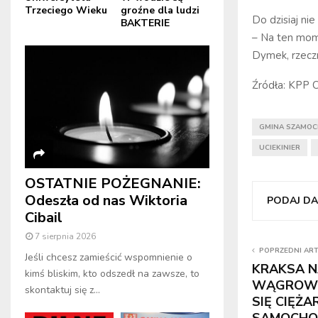
Trzeciego Wieku
groźne dla ludzi
Do dzisiaj ni
BAKTERIE
– Na ten mom
Dymek, rzecz
Źródła: KPP 
GMINA SZAMOC
UCIEKINIER
OSTATNIE POŻEGNANIE:
Odeszła od nas Wiktoria
PODAJ DAL
Cibail
7 sierpnia 2026
POPRZEDNI AR
Jeśli chcesz zamieścić wspomnienie o
KRAKSA N
kimś bliskim, kto odszedł na zawsze, to
WĄGROWIE
skontaktuj się z...
SIĘ CIĘŻ