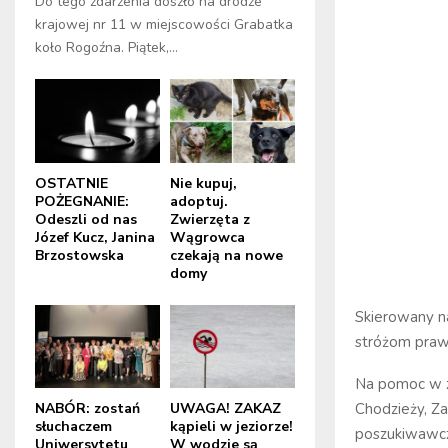
Do tego zdarzenia doszło na drodze
krajowej nr 11 w miejscowości Grabatka
koło Rogoźna. Piątek,...
OSTATNIE
Nie kupuj,
POŻEGNANIE:
adoptuj.
Odeszli od nas
Zwierzęta z
Józef Kucz, Janina
Wągrowca
Brzostowska
czekają na nowe
domy
Skierowany na
stróżom prawa
Na pomoc w z
NABÓR: zostań
UWAGA! ZAKAZ
Chodzieży, Za
słuchaczem
kąpieli w jeziorze!
poszukiwawcze
Uniwersytetu
W wodzie są