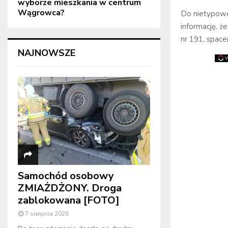
wyborze mieszkania w centrum
Wągrowca?
Do nietypoweg
informację, ż
nr 191, space
NAJNOWSZE
Samochód osobowy
ZMIAŻDŻONY. Droga
zablokowana [FOTO]
7 sierpnia 2026