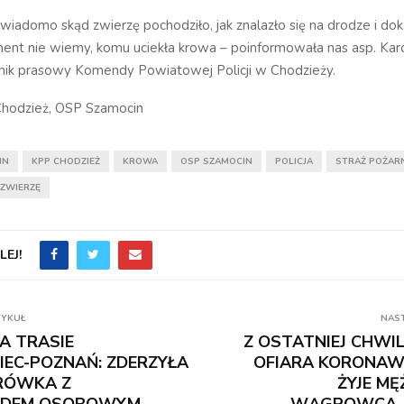
e wiadomo skąd zwierzę pochodziło, jak znalazło się na drodze i dok
ent nie wiemy, komu uciekła krowa – poinformowała nas asp. Kar
nik prasowy Komendy Powiatowej Policji w Chodzieży.
Chodzież, OSP Szamocin
IN
KPP CHODZIEŻ
KROWA
OSP SZAMOCIN
POLICJA
STRAŻ POŻAR
ZWIERZĘ
EJ!
TYKUŁ
NAS
A TRASIE
Z OSTATNIEJ CHWIL
C-POZNAŃ: ZDERZYŁA
OFIARA KORONAWI
ARÓWKA Z
ŻYJE MĘ