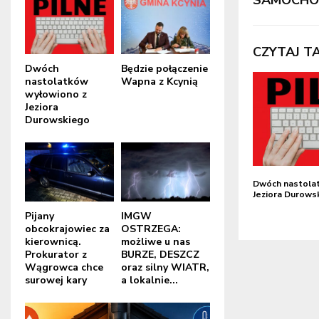
SAMOCHO
CZYTAJ T
Dwóch
Będzie połączenie
nastolatków
Wapna z Kcynią
wyłowiono z
Jeziora
Durowskiego
Dwóch nastola
Jeziora Durows
Pijany
IMGW
obcokrajowiec za
OSTRZEGA:
kierownicą.
możliwe u nas
Prokurator z
BURZE, DESZCZ
Wągrowca chce
oraz silny WIATR,
surowej kary
a lokalnie...