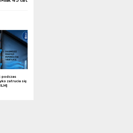
ał 45 lat
 podczas
yko zatrucia się
FILM]