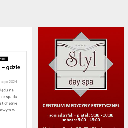
ości
 – gdzie
utego 2024
ględu na
nie spada
st chętnie
opowym w