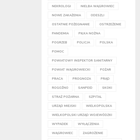
NEKROLOGI
NIELBA WĄGROWIEC
NOWE ZAKAŻENIA
ODESZLI
OSTATNIE POŻEGNANIE
OSTRZEŻENIE
PANDEMIA
PIŁKA NOŻNA
POGRZEB
POLICJA
POLSKA
POMOC
POWIATOWY INSPEKTOR SANITARNY
POWIAT WĄGROWIECKI
POŻAR
PRACA
PROGNOZA
PRĄD
ROGOŹNO
SANPEID
SKOKI
STRAŻ POŻARNA
SZPITAL
URZĄD MIEJSKI
WIELKOPOLSKA
WIELKOPOLSKI URZĄD WOJEWÓDZKI
WYPADEK
WYŁĄCZENIA
WĄGROWIEC
ZAGROŻENIE