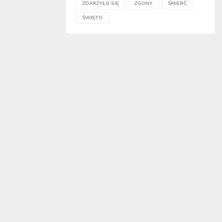
ZDARZYŁO SIĘ
ZGONY
ŚMIERĆ
ŚWIĘTO