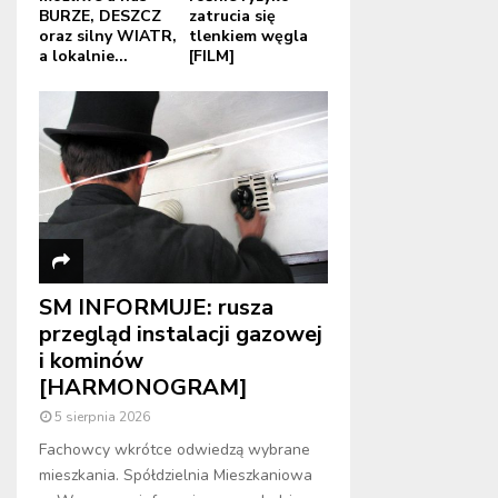
BURZE, DESZCZ
zatrucia się
oraz silny WIATR,
tlenkiem węgla
a lokalnie...
[FILM]
SM INFORMUJE: rusza
przegląd instalacji gazowej
i kominów
[HARMONOGRAM]
5 sierpnia 2026
Fachowcy wkrótce odwiedzą wybrane
mieszkania. Spółdzielnia Mieszkaniowa