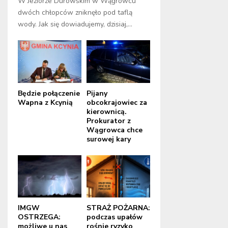
W Jeziorze Durowskim w Wągrowcu
dwóch chłopców zniknęło pod taflą
wody. Jak się dowiadujemy, dzisiaj,...
Będzie połączenie
Pijany
Wapna z Kcynią
obcokrajowiec za
kierownicą.
Prokurator z
Wągrowca chce
surowej kary
IMGW
STRAŻ POŻARNA:
OSTRZEGA:
podczas upałów
możliwe u nas
rośnie ryzyko