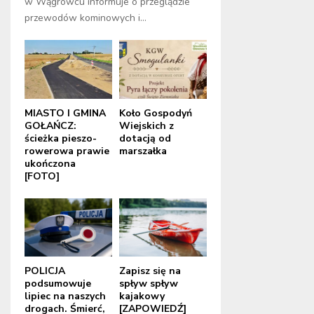
w Wągrowcu informuje o przeglądzie
przewodów kominowych i...
MIASTO I GMINA
Koło Gospodyń
GOŁAŃCZ:
Wiejskich z
ścieżka pieszo-
dotacją od
rowerowa prawie
marszałka
ukończona
[FOTO]
POLICJA
Zapisz się na
podsumowuje
spływ spływ
lipiec na naszych
kajakowy
drogach. Śmierć,
[ZAPOWIEDŹ]