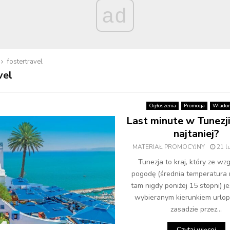
ad
fostertravel
vel
Ogłoszenia
Promocja
Wiadom
Last minute w Tunezji
najtaniej?
MATERIAŁ PROMOCYJNY
21 l
Tunezja to kraj, który ze wz
pogodę (średnia temperatura 
tam nigdy poniżej 15 stopni) je
wybieranym kierunkiem url
zasadzie przez...