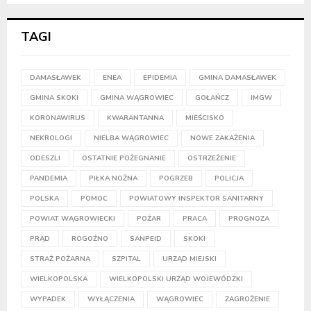
TAGI
DAMASŁAWEK
ENEA
EPIDEMIA
GMINA DAMASŁAWEK
GMINA SKOKI
GMINA WĄGROWIEC
GOŁAŃCZ
IMGW
KORONAWIRUS
KWARANTANNA
MIEŚCISKO
NEKROLOGI
NIELBA WĄGROWIEC
NOWE ZAKAŻENIA
ODESZLI
OSTATNIE POŻEGNANIE
OSTRZEŻENIE
PANDEMIA
PIŁKA NOŻNA
POGRZEB
POLICJA
POLSKA
POMOC
POWIATOWY INSPEKTOR SANITARNY
POWIAT WĄGROWIECKI
POŻAR
PRACA
PROGNOZA
PRĄD
ROGOŹNO
SANPEID
SKOKI
STRAŻ POŻARNA
SZPITAL
URZĄD MIEJSKI
WIELKOPOLSKA
WIELKOPOLSKI URZĄD WOJEWÓDZKI
WYPADEK
WYŁĄCZENIA
WĄGROWIEC
ZAGROŻENIE