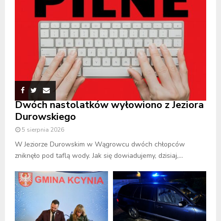
Dwóch nastolatków wyłowiono z Jeziora
Durowskiego
5 sierpnia 2026
W Jeziorze Durowskim w Wągrowcu dwóch chłopców
zniknęło pod taflą wody. Jak się dowiadujemy, dzisiaj,...