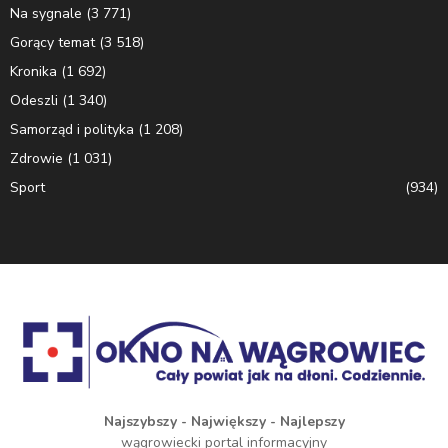
Na sygnale
(3 771)
Gorący temat
(3 518)
Kronika
(1 692)
Odeszli
(1 340)
Samorząd i polityka
(1 208)
Zdrowie
(1 031)
Sport
(934)
Najszybszy - Największy - Najlepszy
wągrowiecki portal informacyjny