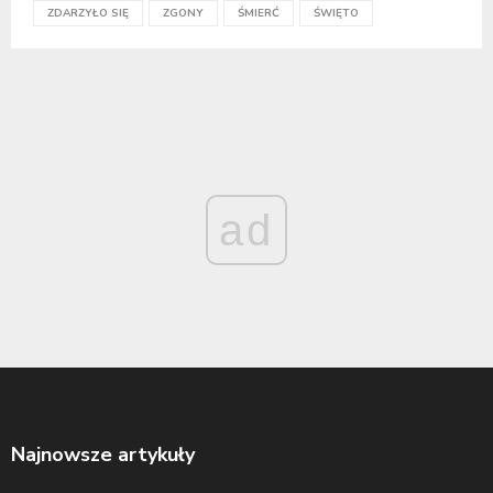
ZDARZYŁO SIĘ
ZGONY
ŚMIERĆ
ŚWIĘTO
ad
Najnowsze artykuły