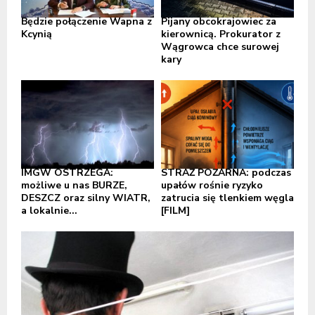
Będzie połączenie Wapna z
Pijany obcokrajowiec za
Kcynią
kierownicą. Prokurator z
Wągrowca chce surowej
kary
IMGW OSTRZEGA:
STRAŻ POŻARNA: podczas
możliwe u nas BURZE,
upałów rośnie ryzyko
DESZCZ oraz silny WIATR,
zatrucia się tlenkiem węgla
a lokalnie...
[FILM]