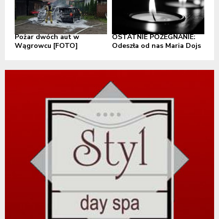
Pożar dwóch aut w
OSTATNIE POŻEGNANIE:
Wągrowcu [FOTO]
Odeszła od nas Maria Dojs