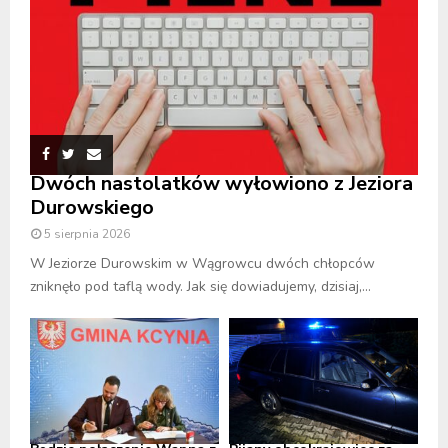
Dwóch nastolatków wyłowiono z Jeziora
Durowskiego
5 sierpnia 2026
W Jeziorze Durowskim w Wągrowcu dwóch chłopców
zniknęło pod taflą wody. Jak się dowiadujemy, dzisiaj,...