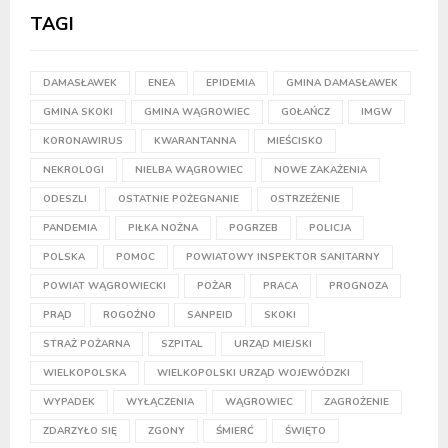
TAGI
DAMASŁAWEK
ENEA
EPIDEMIA
GMINA DAMASŁAWEK
GMINA SKOKI
GMINA WĄGROWIEC
GOŁAŃCZ
IMGW
KORONAWIRUS
KWARANTANNA
MIEŚCISKO
NEKROLOGI
NIELBA WĄGROWIEC
NOWE ZAKAŻENIA
ODESZLI
OSTATNIE POŻEGNANIE
OSTRZEŻENIE
PANDEMIA
PIŁKA NOŻNA
POGRZEB
POLICJA
POLSKA
POMOC
POWIATOWY INSPEKTOR SANITARNY
POWIAT WĄGROWIECKI
POŻAR
PRACA
PROGNOZA
PRĄD
ROGOŹNO
SANPEID
SKOKI
STRAŻ POŻARNA
SZPITAL
URZĄD MIEJSKI
WIELKOPOLSKA
WIELKOPOLSKI URZĄD WOJEWÓDZKI
WYPADEK
WYŁĄCZENIA
WĄGROWIEC
ZAGROŻENIE
ZDARZYŁO SIĘ
ZGONY
ŚMIERĆ
ŚWIĘTO