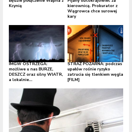
Będzie połączenie Wapna z
Pijany obcokrajowiec za
Kcynią
kierownicą. Prokurator z
Wągrowca chce surowej
kary
IMGW OSTRZEGA:
STRAŻ POŻARNA: podczas
możliwe u nas BURZE,
upałów rośnie ryzyko
DESZCZ oraz silny WIATR,
zatrucia się tlenkiem węgla
a lokalnie...
[FILM]