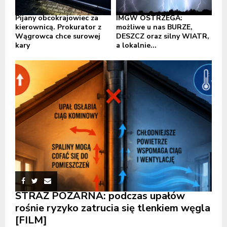
Pijany obcokrajowiec za
IMGW OSTRZEGA:
kierownicą. Prokurator z
możliwe u nas BURZE,
Wągrowca chce surowej
DESZCZ oraz silny WIATR,
kary
a lokalnie...
STRAŻ POŻARNA: podczas upałów
rośnie ryzyko zatrucia się tlenkiem węgla
[FILM]