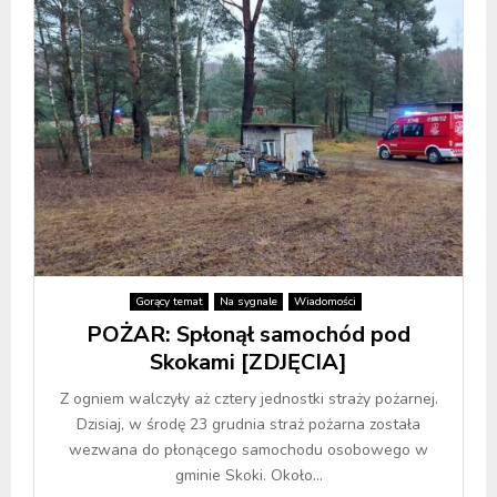
Gorący temat
Na sygnale
Wiadomości
POŻAR: Spłonął samochód pod
Skokami [ZDJĘCIA]
Z ogniem walczyły aż cztery jednostki straży pożarnej.
Dzisiaj, w środę 23 grudnia straż pożarna została
wezwana do płonącego samochodu osobowego w
gminie Skoki. Około...