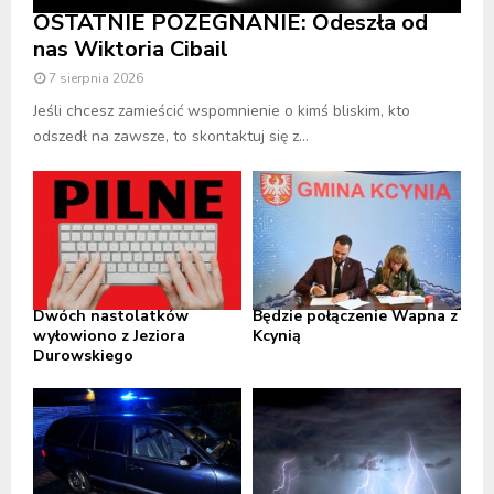
OSTATNIE POŻEGNANIE: Odeszła od
nas Wiktoria Cibail
7 sierpnia 2026
Jeśli chcesz zamieścić wspomnienie o kimś bliskim, kto
odszedł na zawsze, to skontaktuj się z...
Dwóch nastolatków
Będzie połączenie Wapna z
wyłowiono z Jeziora
Kcynią
Durowskiego