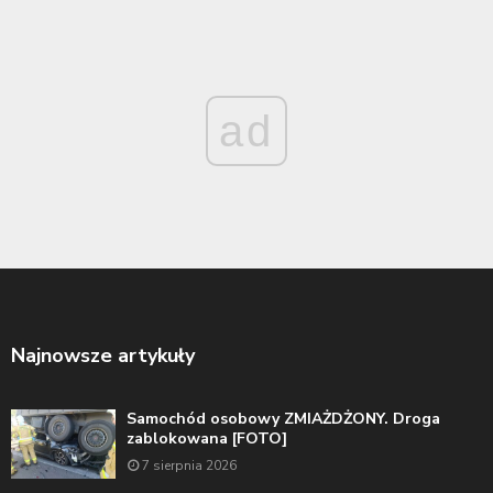
ad
Najnowsze artykuły
Samochód osobowy ZMIAŻDŻONY. Droga
zablokowana [FOTO]
7 sierpnia 2026