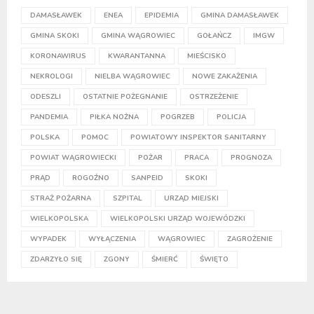
DAMASŁAWEK
ENEA
EPIDEMIA
GMINA DAMASŁAWEK
GMINA SKOKI
GMINA WĄGROWIEC
GOŁAŃCZ
IMGW
KORONAWIRUS
KWARANTANNA
MIEŚCISKO
NEKROLOGI
NIELBA WĄGROWIEC
NOWE ZAKAŻENIA
ODESZLI
OSTATNIE POŻEGNANIE
OSTRZEŻENIE
PANDEMIA
PIŁKA NOŻNA
POGRZEB
POLICJA
POLSKA
POMOC
POWIATOWY INSPEKTOR SANITARNY
POWIAT WĄGROWIECKI
POŻAR
PRACA
PROGNOZA
PRĄD
ROGOŹNO
SANPEID
SKOKI
STRAŻ POŻARNA
SZPITAL
URZĄD MIEJSKI
WIELKOPOLSKA
WIELKOPOLSKI URZĄD WOJEWÓDZKI
WYPADEK
WYŁĄCZENIA
WĄGROWIEC
ZAGROŻENIE
ZDARZYŁO SIĘ
ZGONY
ŚMIERĆ
ŚWIĘTO