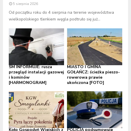
5 sierpnia 2026
Od początku roku do 4 sierpnia na terenie województwa
wielkopolskiego tlenkiem węgla podtruło się już...
SM INFORMUJE: rusza
MIASTO I GMINA
przegląd instalacji gazowej
GOŁAŃCZ: ścieżka pieszo-
i kominów
rowerowa prawie
[HARMONOGRAM]
ukończona [FOTO]
Koło Gospodyń Wiejskich z
POLICJA podsumowuje