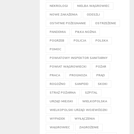
NEKROLOGI
NIELBA WĄGROWIEC
NOWE ZAKAŻENIA
ODESZLI
OSTATNIE POŻEGNANIE
OSTRZEŻENIE
PANDEMIA
PIŁKA NOŻNA
POGRZEB
POLICJA
POLSKA
POMOC
POWIATOWY INSPEKTOR SANITARNY
POWIAT WĄGROWIECKI
POŻAR
PRACA
PROGNOZA
PRĄD
ROGOŹNO
SANPEID
SKOKI
STRAŻ POŻARNA
SZPITAL
URZĄD MIEJSKI
WIELKOPOLSKA
WIELKOPOLSKI URZĄD WOJEWÓDZKI
WYPADEK
WYŁĄCZENIA
WĄGROWIEC
ZAGROŻENIE