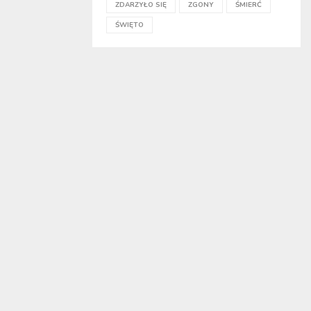
ZDARZYŁO SIĘ
ZGONY
ŚMIERĆ
ŚWIĘTO