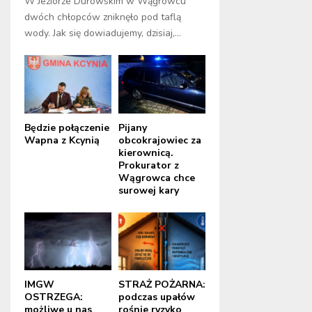
W Jeziorze Durowskim w Wągrowcu
dwóch chłopców zniknęło pod taflą
wody. Jak się dowiadujemy, dzisiaj,...
Będzie połączenie
Pijany
Wapna z Kcynią
obcokrajowiec za
kierownicą.
Prokurator z
Wągrowca chce
surowej kary
IMGW
STRAŻ POŻARNA:
OSTRZEGA:
podczas upałów
możliwe u nas
rośnie ryzyko