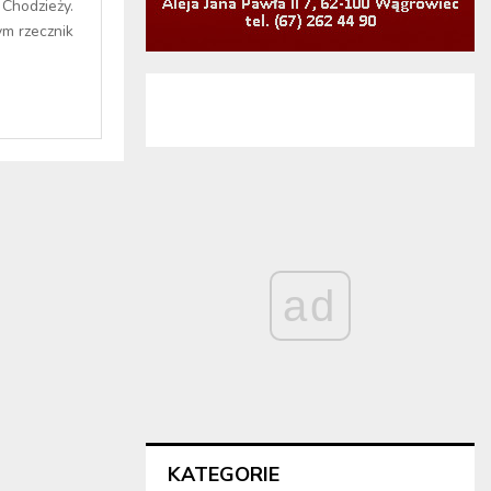
 Chodzieży.
m rzecznik
ad
KATEGORIE