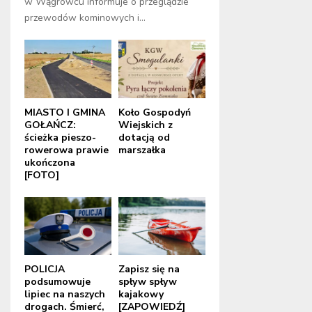
w Wągrowcu informuje o przeglądzie
przewodów kominowych i...
MIASTO I GMINA
Koło Gospodyń
GOŁAŃCZ:
Wiejskich z
ścieżka pieszo-
dotacją od
rowerowa prawie
marszałka
ukończona
[FOTO]
POLICJA
Zapisz się na
podsumowuje
spływ spływ
lipiec na naszych
kajakowy
drogach. Śmierć,
[ZAPOWIEDŹ]