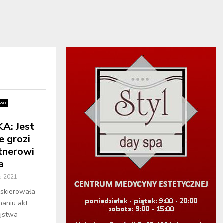
two
: Jest
e grozi
tnerowi
a
a 2021
 skierowała
aniu akt
ójstwa