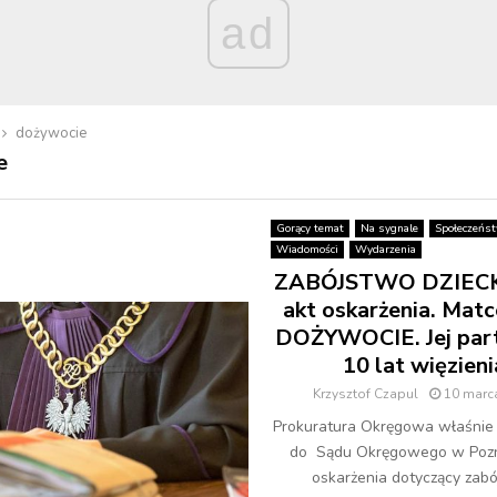
ad
dożywocie
e
Gorący temat
Na sygnale
Społeczeńs
Wiadomości
Wydarzenia
ZABÓJSTWO DZIECKA
akt oskarżenia. Matc
DOŻYWOCIE. Jej par
10 lat więzieni
Krzysztof Czapul
10 marc
Prokuratura Okręgowa właśnie
do Sądu Okręgowego w Pozn
oskarżenia dotyczący zab