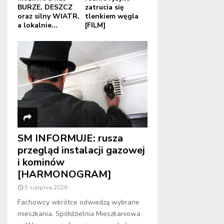
BURZE, DESZCZ
zatrucia się
oraz silny WIATR,
tlenkiem węgla
a lokalnie...
[FILM]
SM INFORMUJE: rusza
przegląd instalacji gazowej
i kominów
[HARMONOGRAM]
5 sierpnia 2026
Fachowcy wkrótce odwiedzą wybrane
mieszkania. Spółdzielnia Mieszkaniowa