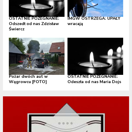
OSTATNIE POŻEGNANIE:
IMGW OSTRZEGA: UPAŁY
Odszedł od nas Zdzisław
wracają
Świercz
Pożar dwóch aut w
OSTATNIE POŻEGNANIE:
Wągrowcu [FOTO]
Odeszła od nas Maria Dojs