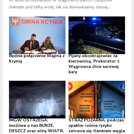
W Jeziorze Durowskim w Wągrowcu dwóch chłopców
zniknęło pod taflą wody. Jak się dowiadujemy, dzisiaj,...
Będzie połączenie Wapna z
Pijany obcokrajowiec za
Kcynią
kierownicą. Prokurator z
Wągrowca chce surowej
kary
IMGW OSTRZEGA:
STRAŻ POŻARNA: podczas
możliwe u nas BURZE,
upałów rośnie ryzyko
DESZCZ oraz silny WIATR,
zatrucia się tlenkiem węgla