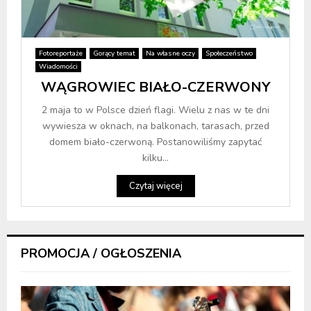
Fotoreportaże
Gorący temat
Na własne oczy
Społeczeństwo
Wiadomości
WĄGROWIEC BIAŁO-CZERWONY
2 maja to w Polsce dzień flagi. Wielu z nas w te dni
wywiesza w oknach, na balkonach, tarasach, przed
domem biało-czerwoną. Postanowiliśmy zapytać
kilku...
Czytaj więcej
PROMOCJA / OGŁOSZENIA