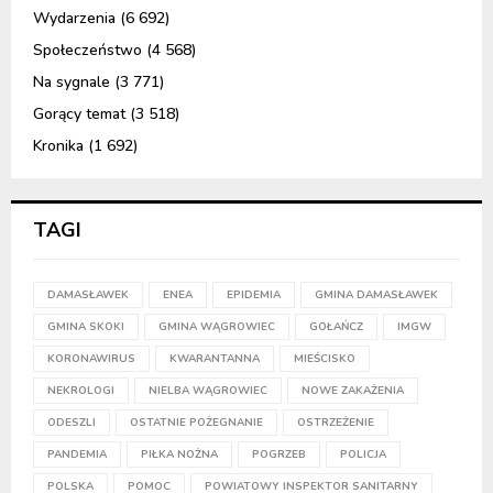
Wydarzenia
(6 692)
Społeczeństwo
(4 568)
Na sygnale
(3 771)
Gorący temat
(3 518)
Kronika
(1 692)
TAGI
DAMASŁAWEK
ENEA
EPIDEMIA
GMINA DAMASŁAWEK
GMINA SKOKI
GMINA WĄGROWIEC
GOŁAŃCZ
IMGW
KORONAWIRUS
KWARANTANNA
MIEŚCISKO
NEKROLOGI
NIELBA WĄGROWIEC
NOWE ZAKAŻENIA
ODESZLI
OSTATNIE POŻEGNANIE
OSTRZEŻENIE
PANDEMIA
PIŁKA NOŻNA
POGRZEB
POLICJA
POLSKA
POMOC
POWIATOWY INSPEKTOR SANITARNY