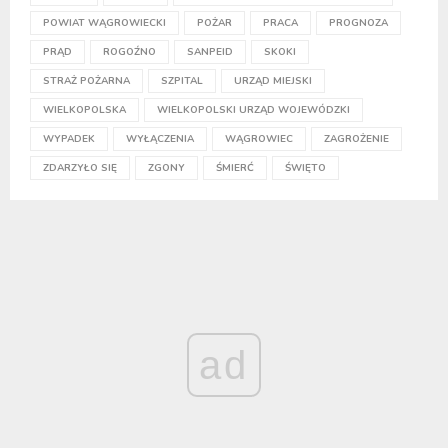
POWIAT WĄGROWIECKI
POŻAR
PRACA
PROGNOZA
PRĄD
ROGOŹNO
SANPEID
SKOKI
STRAŻ POŻARNA
SZPITAL
URZĄD MIEJSKI
WIELKOPOLSKA
WIELKOPOLSKI URZĄD WOJEWÓDZKI
WYPADEK
WYŁĄCZENIA
WĄGROWIEC
ZAGROŻENIE
ZDARZYŁO SIĘ
ZGONY
ŚMIERĆ
ŚWIĘTO
ad