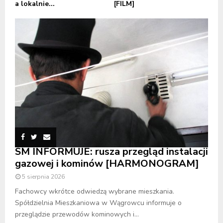
a lokalnie...
[FILM]
SM INFORMUJE: rusza przegląd instalacji
gazowej i kominów [HARMONOGRAM]
5 sierpnia 2026
Fachowcy wkrótce odwiedzą wybrane mieszkania.
Spółdzielnia Mieszkaniowa w Wągrowcu informuje o
przeglądzie przewodów kominowych i...