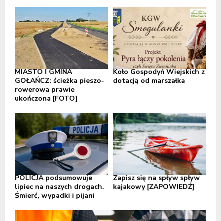
MIASTO I GMINA
Koło Gospodyń Wiejskich z
GOŁAŃCZ: ścieżka pieszo-
dotacją od marszałka
rowerowa prawie
ukończona [FOTO]
POLICJA podsumowuje
Zapisz się na spływ spływ
lipiec na naszych drogach.
kajakowy [ZAPOWIEDŹ]
Śmierć, wypadki i pijani