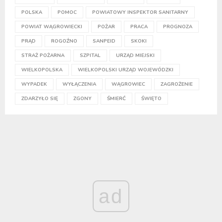
POLSKA
POMOC
POWIATOWY INSPEKTOR SANITARNY
POWIAT WĄGROWIECKI
POŻAR
PRACA
PROGNOZA
PRĄD
ROGOŹNO
SANPEID
SKOKI
STRAŻ POŻARNA
SZPITAL
URZĄD MIEJSKI
WIELKOPOLSKA
WIELKOPOLSKI URZĄD WOJEWÓDZKI
WYPADEK
WYŁĄCZENIA
WĄGROWIEC
ZAGROŻENIE
ZDARZYŁO SIĘ
ZGONY
ŚMIERĆ
ŚWIĘTO
ad