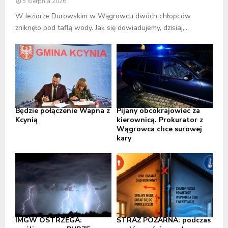
5 sierpnia 2026
W Jeziorze Durowskim w Wągrowcu dwóch chłopców
zniknęło pod taflą wody. Jak się dowiadujemy, dzisiaj,...
Będzie połączenie Wapna z
Pijany obcokrajowiec za
Kcynią
kierownicą. Prokurator z
Wągrowca chce surowej
kary
IMGW OSTRZEGA:
STRAŻ POŻARNA: podczas