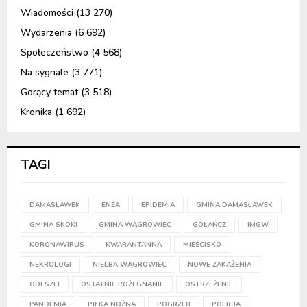
Wiadomości
(13 270)
Wydarzenia
(6 692)
Społeczeństwo
(4 568)
Na sygnale
(3 771)
Gorący temat
(3 518)
Kronika
(1 692)
TAGI
DAMASŁAWEK
ENEA
EPIDEMIA
GMINA DAMASŁAWEK
GMINA SKOKI
GMINA WĄGROWIEC
GOŁAŃCZ
IMGW
KORONAWIRUS
KWARANTANNA
MIEŚCISKO
NEKROLOGI
NIELBA WĄGROWIEC
NOWE ZAKAŻENIA
ODESZLI
OSTATNIE POŻEGNANIE
OSTRZEŻENIE
PANDEMIA
PIŁKA NOŻNA
POGRZEB
POLICJA