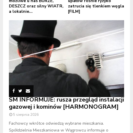
możliwe u nas BURZE,
upałów rośnie ryzyko
DESZCZ oraz silny WIATR,
zatrucia się tlenkiem węgla
a lokalnie...
[FILM]
SM INFORMUJE: rusza przegląd instalacji
gazowej i kominów [HARMONOGRAM]
5 sierpnia 2026
Fachowcy wkrótce odwiedzą wybrane mieszkania.
Spółdzielnia Mieszkaniowa w Wągrowcu informuje o