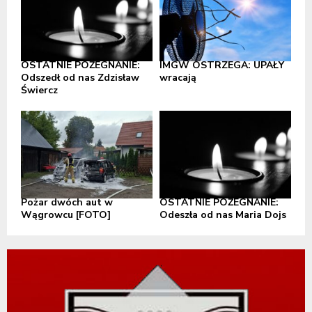
OSTATNIE POŻEGNANIE:
IMGW OSTRZEGA: UPAŁY
Odszedł od nas Zdzisław
wracają
Świercz
Pożar dwóch aut w
OSTATNIE POŻEGNANIE:
Wągrowcu [FOTO]
Odeszła od nas Maria Dojs