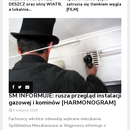
DESZCZ oraz silny WIATR,
zatrucia się tlenkiem węgla
a lokalnie...
[FILM]
SM INFORMUJE: rusza przegląd instalacji
gazowej i kominów [HARMONOGRAM]
5 sierpnia 2026
Fachowcy wkrótce odwiedzą wybrane mieszkania.
Spółdzielnia Mieszkaniowa w Wągrowcu informuje o