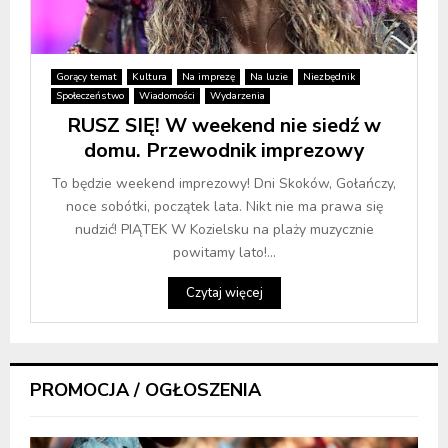
Gorący temat
Kultura
Na imprezę
Na luzie
Niezbędnik
Społeczeństwo
Wiadomości
Wydarzenia
RUSZ SIĘ! W weekend nie siedź w
domu. Przewodnik imprezowy
To będzie weekend imprezowy! Dni Skoków, Gołańczy,
noce sobótki, początek lata. Nikt nie ma prawa się
nudzić! PIĄTEK W Kozielsku na plaży muzycznie
powitamy lato!...
Czytaj więcej
PROMOCJA / OGŁOSZENIA