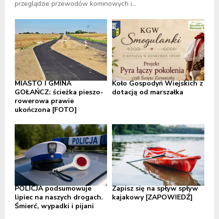
przeglądzie przewodów kominowych i...
MIASTO I GMINA
Koło Gospodyń Wiejskich z
GOŁAŃCZ: ścieżka pieszo-
dotacją od marszałka
rowerowa prawie
ukończona [FOTO]
POLICJA podsumowuje
Zapisz się na spływ spływ
lipiec na naszych drogach.
kajakowy [ZAPOWIEDŹ]
Śmierć, wypadki i pijani