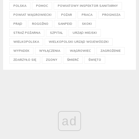
POLSKA
POMOC
POWIATOWY INSPEKTOR SANITARNY
POWIAT WĄGROWIECKI
POŻAR
PRACA
PROGNOZA
PRĄD
ROGOŹNO
SANPEID
SKOKI
STRAŻ POŻARNA
SZPITAL
URZĄD MIEJSKI
WIELKOPOLSKA
WIELKOPOLSKI URZĄD WOJEWÓDZKI
WYPADEK
WYŁĄCZENIA
WĄGROWIEC
ZAGROŻENIE
ZDARZYŁO SIĘ
ZGONY
ŚMIERĆ
ŚWIĘTO
ad