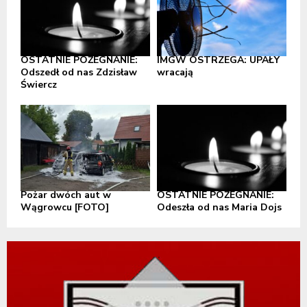
OSTATNIE POŻEGNANIE:
IMGW OSTRZEGA: UPAŁY
Odszedł od nas Zdzisław
wracają
Świercz
Pożar dwóch aut w
OSTATNIE POŻEGNANIE:
Wągrowcu [FOTO]
Odeszła od nas Maria Dojs