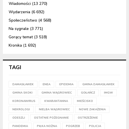
Wiadomości
(13 270)
Wydarzenia
(6 692)
Społeczeństwo
(4 568)
Na sygnale
(3 771)
Gorący temat
(3 518)
Kronika
(1 692)
TAGI
DAMASŁAWEK
ENEA
EPIDEMIA
GMINA DAMASŁAWEK
GMINA SKOKI
GMINA WĄGROWIEC
GOŁAŃCZ
IMGW
KORONAWIRUS
KWARANTANNA
MIEŚCISKO
NEKROLOGI
NIELBA WĄGROWIEC
NOWE ZAKAŻENIA
ODESZLI
OSTATNIE POŻEGNANIE
OSTRZEŻENIE
PANDEMIA
PIŁKA NOŻNA
POGRZEB
POLICJA