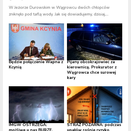
W Jeziorze Durowskim w Wągrowcu dwóch chłopców
zniknęło pod taflą wody. Jak się dowiadujemy, dzisiaj,...
Będzie połączenie Wapna z
Pijany obcokrajowiec za
Kcynią
kierownicą. Prokurator z
Wągrowca chce surowej
kary
IMGW OSTRZEGA:
STRAŻ POŻARNA: podczas
możliwe u nas BURZE,
upałów rośnie ryzyko