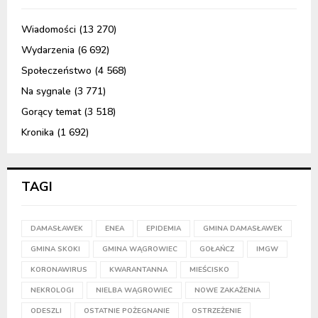
Wiadomości
(13 270)
Wydarzenia
(6 692)
Społeczeństwo
(4 568)
Na sygnale
(3 771)
Gorący temat
(3 518)
Kronika
(1 692)
TAGI
DAMASŁAWEK
ENEA
EPIDEMIA
GMINA DAMASŁAWEK
GMINA SKOKI
GMINA WĄGROWIEC
GOŁAŃCZ
IMGW
KORONAWIRUS
KWARANTANNA
MIEŚCISKO
NEKROLOGI
NIELBA WĄGROWIEC
NOWE ZAKAŻENIA
ODESZLI
OSTATNIE POŻEGNANIE
OSTRZEŻENIE