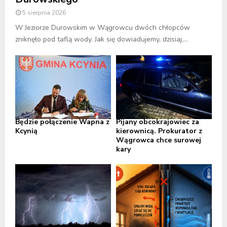
5 sierpnia 2026
W Jeziorze Durowskim w Wągrowcu dwóch chłopców
zniknęło pod taflą wody. Jak się dowiadujemy, dzisiaj,...
Będzie połączenie Wapna z
Pijany obcokrajowiec za
Kcynią
kierownicą. Prokurator z
Wągrowca chce surowej
kary