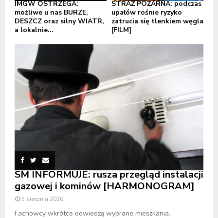
IMGW OSTRZEGA:
STRAŻ POŻARNA: podczas
możliwe u nas BURZE,
upałów rośnie ryzyko
DESZCZ oraz silny WIATR,
zatrucia się tlenkiem węgla
a lokalnie...
[FILM]
SM INFORMUJE: rusza przegląd instalacji
gazowej i kominów [HARMONOGRAM]
5 sierpnia 2026
Fachowcy wkrótce odwiedzą wybrane mieszkania.