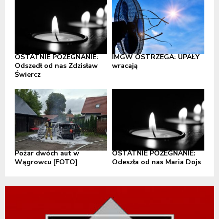
OSTATNIE POŻEGNANIE:
IMGW OSTRZEGA: UPAŁY
Odszedł od nas Zdzisław
wracają
Świercz
Pożar dwóch aut w
OSTATNIE POŻEGNANIE:
Wągrowcu [FOTO]
Odeszła od nas Maria Dojs