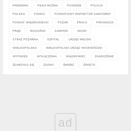
PANDEMIA
PIŁKA NOŻNA
POGRZEB
POLICJA
POLSKA
POMOC
POWIATOWY INSPEKTOR SANITARNY
POWIAT WĄGROWIECKI
POŻAR
PRACA
PROGNOZA
PRĄD
ROGOŹNO
SANPEID
SKOKI
STRAŻ POŻARNA
SZPITAL
URZĄD MIEJSKI
WIELKOPOLSKA
WIELKOPOLSKI URZĄD WOJEWÓDZKI
WYPADEK
WYŁĄCZENIA
WĄGROWIEC
ZAGROŻENIE
ZDARZYŁO SIĘ
ZGONY
ŚMIERĆ
ŚWIĘTO
ad