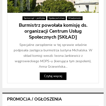
Samorząd i polityka
Społeczeństwo
Wiadomości
Burmistrz powołała komisję ds.
organizacji Centrum Usług
Społecznych [SKŁAD]
Specjalne zarządzenie w tej sprawie właśnie
podpisała zastępca burmistrza Justyna Michalska. W
skład komisji weszli: Iwona Jankiewicz z
wągrowieckiego MOPS-u (kierująca tym zespołem),
Anna Grzewińska...
Czytaj więcej
PROMOCJA / OGŁOSZENIA