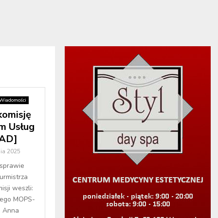
Wiadomości
komisję
um Usług
ŁAD]
ia 2025
 sprawie
urmistrza
sji weszli:
kiego MOPS-
, Anna