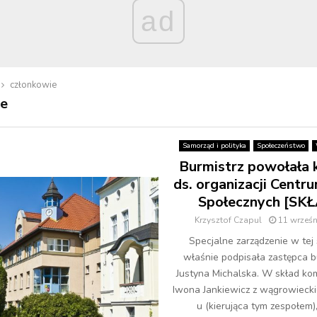
ad
członkowie
ie
Samorząd i polityka
Społeczeństwo
Burmistrz powołała 
ds. organizacji Centr
Społecznych [SK
Krzysztof Czapul
11 wrześn
Specjalne zarządzenie w tej
właśnie podpisała zastępca b
Justyna Michalska. W skład komi
Iwona Jankiewicz z wągrowiec
u (kierująca tym zespołem)