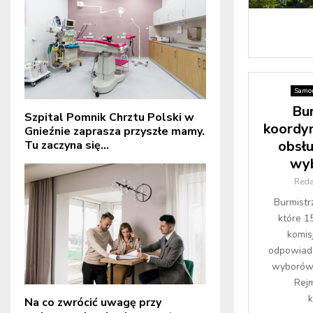
Samor
Bu
Szpital Pomnik Chrztu Polski w
koordy
Gnieźnie zaprasza przyszłe mamy.
obsłu
Tu zaczyna się...
wy
Reda
Burmistr
które 1
komi
odpowiada
wyborów
Rej
k
Na co zwrócić uwagę przy