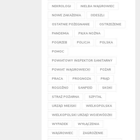
NEKROLOGI
NIELBA WĄGROWIEC
NOWE ZAKAŻENIA
ODESZLI
OSTATNIE POŻEGNANIE
OSTRZEŻENIE
PANDEMIA
PIŁKA NOŻNA
POGRZEB
POLICJA
POLSKA
POMOC
POWIATOWY INSPEKTOR SANITARNY
POWIAT WĄGROWIECKI
POŻAR
PRACA
PROGNOZA
PRĄD
ROGOŹNO
SANPEID
SKOKI
STRAŻ POŻARNA
SZPITAL
URZĄD MIEJSKI
WIELKOPOLSKA
WIELKOPOLSKI URZĄD WOJEWÓDZKI
WYPADEK
WYŁĄCZENIA
WĄGROWIEC
ZAGROŻENIE