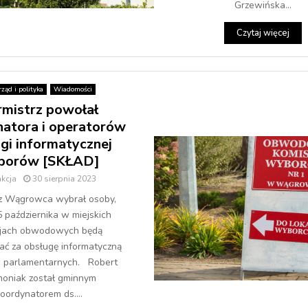
Grzewińska...
Czytaj więcej
ząd i polityka
Wiadomości
rmistrz powołał
natora i operatorów
gi informatycznej
borów [SKŁAD]
kcja
30 sierpnia 2023
z Wągrowca wybrał osoby,
5 października w miejskich
sjach obwodowych będą
ć za obsługę informatyczną
 parlamentarnych. Robert
moniak został gminnym
oordynatorem ds....