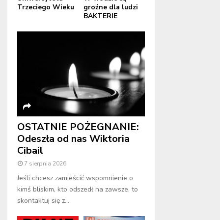
Trzeciego Wieku
groźne dla ludzi
BAKTERIE
OSTATNIE POŻEGNANIE:
Odeszła od nas Wiktoria
Cibail
7 sierpnia 2026
Jeśli chcesz zamieścić wspomnienie o
kimś bliskim, kto odszedł na zawsze, to
skontaktuj się z...