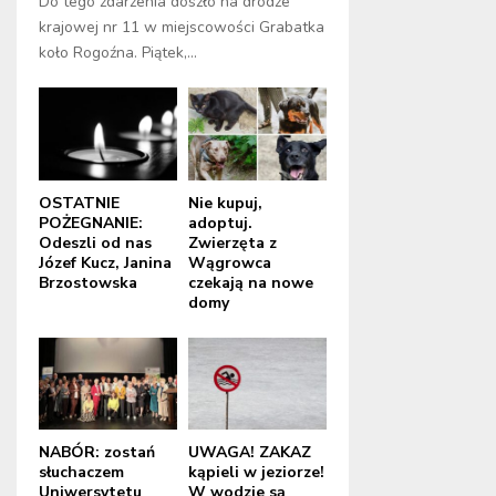
Do tego zdarzenia doszło na drodze
krajowej nr 11 w miejscowości Grabatka
koło Rogoźna. Piątek,...
OSTATNIE
Nie kupuj,
POŻEGNANIE:
adoptuj.
Odeszli od nas
Zwierzęta z
Józef Kucz, Janina
Wągrowca
Brzostowska
czekają na nowe
domy
NABÓR: zostań
UWAGA! ZAKAZ
słuchaczem
kąpieli w jeziorze!
Uniwersytetu
W wodzie są