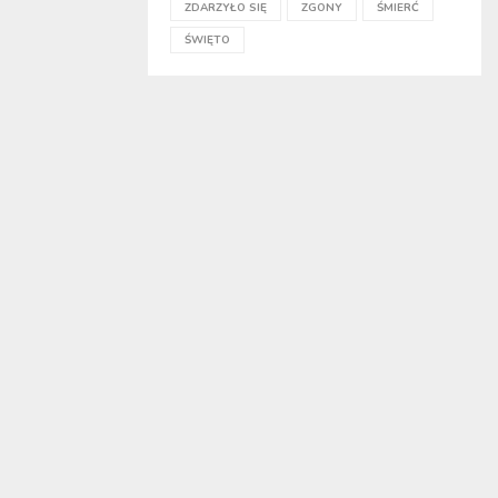
ZDARZYŁO SIĘ
ZGONY
ŚMIERĆ
ŚWIĘTO