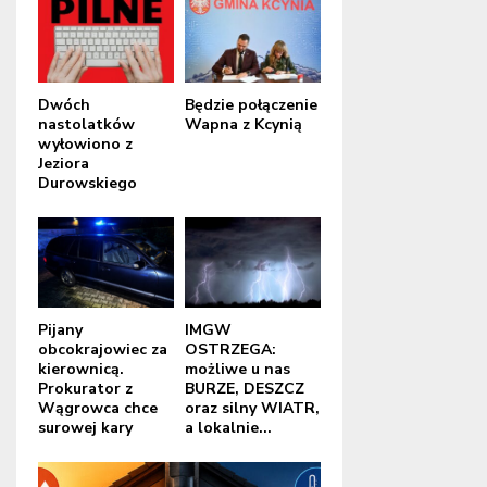
Dwóch
Będzie połączenie
nastolatków
Wapna z Kcynią
wyłowiono z
Jeziora
Durowskiego
Pijany
IMGW
obcokrajowiec za
OSTRZEGA:
kierownicą.
możliwe u nas
Prokurator z
BURZE, DESZCZ
Wągrowca chce
oraz silny WIATR,
surowej kary
a lokalnie...