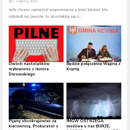
7 sierpnia 2026
Jeśli chcesz zamieścić wspomnienie o kimś bliskim, kto
odszedł na zawsze, to skontaktuj się z...
Dwóch nastolatków
Będzie połączenie Wapna z
wyłowiono z Jeziora
Kcynią
Durowskiego
Pijany obcokrajowiec za
IMGW OSTRZEGA:
kierownicą. Prokurator z
możliwe u nas BURZE,