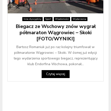
Inne dyscypliny
Sport
Wiadomości
Wydarzenia
Biegacz ze Wschowy znów wygrał
półmaraton Wągrowiec – Skoki
[FOTO/WYNIKI]
Bartosz Romaniuk już po raz kolejny triumfował w
półmaratonie Wągrowiec – Skoki. W ósmej już edycji
tego wydarzenia sportowego biegacz, reprezentujący
klub Endorfina Wschowa, pokonał...
Czytaj więcej