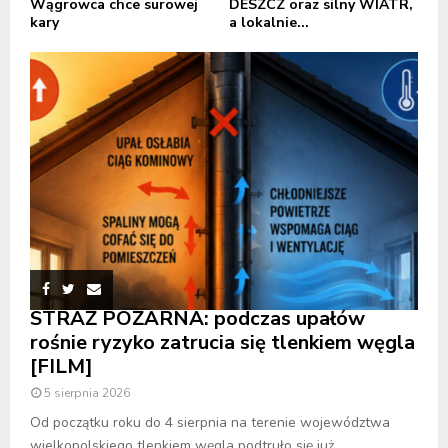
Wągrowca chce surowej
DESZCZ oraz silny WIATR,
kary
a lokalnie...
STRAŻ POŻARNA: podczas upałów
rośnie ryzyko zatrucia się tlenkiem węgla
[FILM]
5 sierpnia 2026
Od początku roku do 4 sierpnia na terenie województwa
wielkopolskiego tlenkiem węgla podtruło się już...