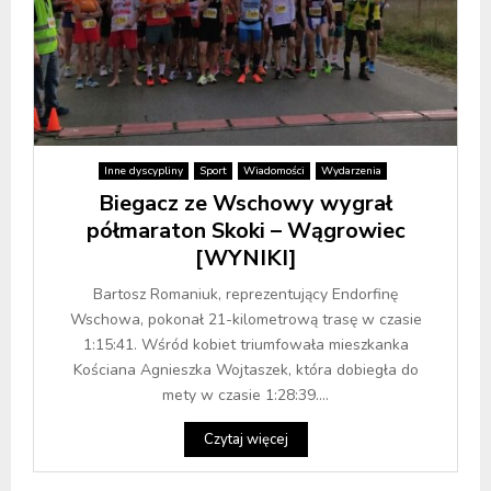
Inne dyscypliny
Sport
Wiadomości
Wydarzenia
Biegacz ze Wschowy wygrał
półmaraton Skoki – Wągrowiec
[WYNIKI]
Bartosz Romaniuk, reprezentujący Endorfinę
Wschowa, pokonał 21-kilometrową trasę w czasie
1:15:41. Wśród kobiet triumfowała mieszkanka
Kościana Agnieszka Wojtaszek, która dobiegła do
mety w czasie 1:28:39....
Czytaj więcej