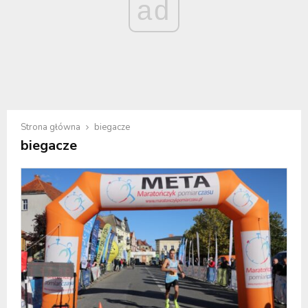
ad
Strona główna
biegacze
biegacze