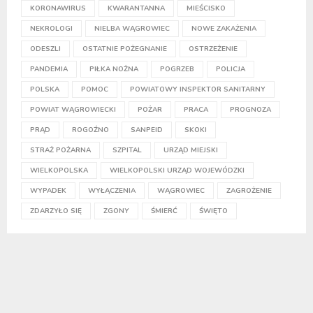
KORONAWIRUS
KWARANTANNA
MIEŚCISKO
NEKROLOGI
NIELBA WĄGROWIEC
NOWE ZAKAŻENIA
ODESZLI
OSTATNIE POŻEGNANIE
OSTRZEŻENIE
PANDEMIA
PIŁKA NOŻNA
POGRZEB
POLICJA
POLSKA
POMOC
POWIATOWY INSPEKTOR SANITARNY
POWIAT WĄGROWIECKI
POŻAR
PRACA
PROGNOZA
PRĄD
ROGOŹNO
SANPEID
SKOKI
STRAŻ POŻARNA
SZPITAL
URZĄD MIEJSKI
WIELKOPOLSKA
WIELKOPOLSKI URZĄD WOJEWÓDZKI
WYPADEK
WYŁĄCZENIA
WĄGROWIEC
ZAGROŻENIE
ZDARZYŁO SIĘ
ZGONY
ŚMIERĆ
ŚWIĘTO