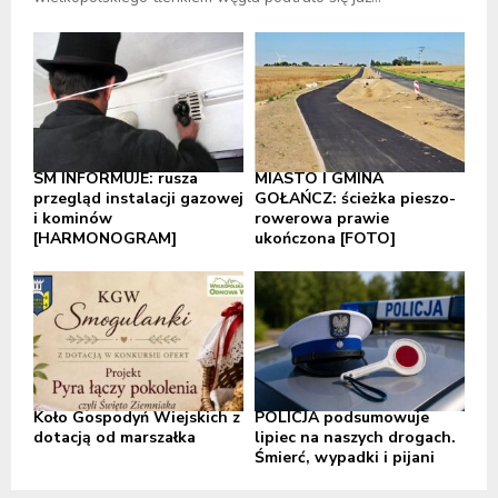
SM INFORMUJE: rusza
MIASTO I GMINA
przegląd instalacji gazowej
GOŁAŃCZ: ścieżka pieszo-
i kominów
rowerowa prawie
[HARMONOGRAM]
ukończona [FOTO]
Koło Gospodyń Wiejskich z
POLICJA podsumowuje
dotacją od marszałka
lipiec na naszych drogach.
Śmierć, wypadki i pijani