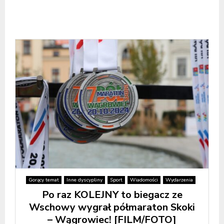
Gorący temat
Inne dyscypliny
Sport
Wiadomości
Wydarzenia
Po raz KOLEJNY to biegacz ze
Wschowy wygrał półmaraton Skoki
– Wągrowiec! [FILM/FOTO]