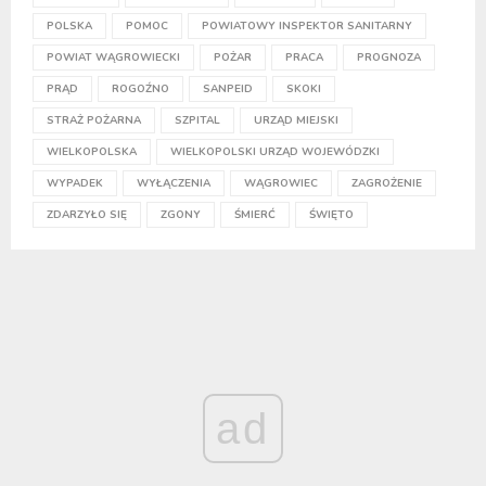
POLSKA
POMOC
POWIATOWY INSPEKTOR SANITARNY
POWIAT WĄGROWIECKI
POŻAR
PRACA
PROGNOZA
PRĄD
ROGOŹNO
SANPEID
SKOKI
STRAŻ POŻARNA
SZPITAL
URZĄD MIEJSKI
WIELKOPOLSKA
WIELKOPOLSKI URZĄD WOJEWÓDZKI
WYPADEK
WYŁĄCZENIA
WĄGROWIEC
ZAGROŻENIE
ZDARZYŁO SIĘ
ZGONY
ŚMIERĆ
ŚWIĘTO
ad