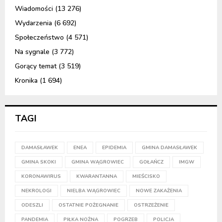
Wiadomości
(13 276)
Wydarzenia
(6 692)
Społeczeństwo
(4 571)
Na sygnale
(3 772)
Gorący temat
(3 519)
Kronika
(1 694)
TAGI
DAMASŁAWEK
ENEA
EPIDEMIA
GMINA DAMASŁAWEK
GMINA SKOKI
GMINA WĄGROWIEC
GOŁAŃCZ
IMGW
KORONAWIRUS
KWARANTANNA
MIEŚCISKO
NEKROLOGI
NIELBA WĄGROWIEC
NOWE ZAKAŻENIA
ODESZLI
OSTATNIE POŻEGNANIE
OSTRZEŻENIE
PANDEMIA
PIŁKA NOŻNA
POGRZEB
POLICJA