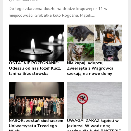
Do tego zdarzenia doszło na drodze krajowej nr 11 w
miejscowości Grabatka koło Rogoźna. Piątek,...
OSTATNIE POŻEGNANIE:
Nie kupuj, adoptuj.
Odeszli od nas Józef Kucz,
Zwierzęta z Wągrowca
Janina Brzostowska
czekają na nowe domy
NABÓR: zostań słuchaczem
UWAGA! ZAKAZ kąpieli w
Uniwersytetu Trzeciego
jeziorze! W wodzie są