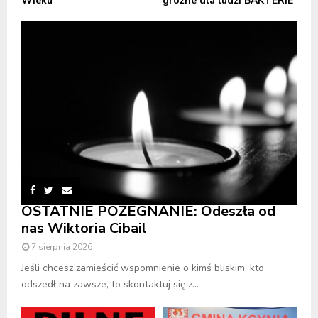
Wieku
groźne dla ludzi BAKTERIE
OSTATNIE POŻEGNANIE: Odeszła od
nas Wiktoria Cibail
7 sierpnia 2026
Jeśli chcesz zamieścić wspomnienie o kimś bliskim, kto
odszedł na zawsze, to skontaktuj się z...