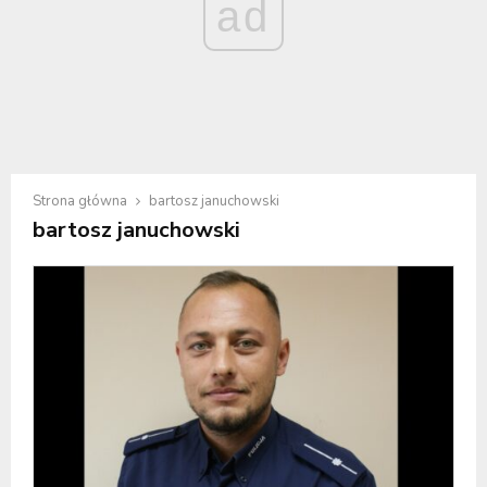
ad
Strona główna
bartosz januchowski
bartosz januchowski