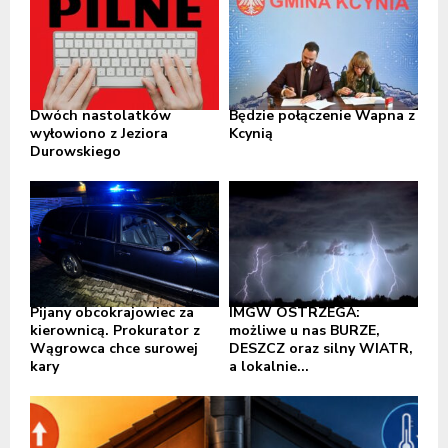
Dwóch nastolatków
Będzie połączenie Wapna z
wyłowiono z Jeziora
Kcynią
Durowskiego
Pijany obcokrajowiec za
IMGW OSTRZEGA:
kierownicą. Prokurator z
możliwe u nas BURZE,
Wągrowca chce surowej
DESZCZ oraz silny WIATR,
kary
a lokalnie...