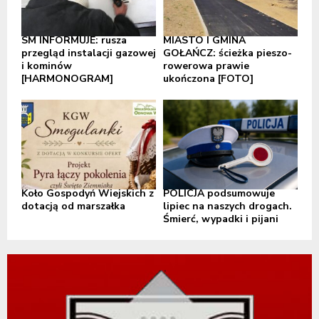
SM INFORMUJE: rusza
MIASTO I GMINA
przegląd instalacji gazowej
GOŁAŃCZ: ścieżka pieszo-
i kominów
rowerowa prawie
[HARMONOGRAM]
ukończona [FOTO]
Koło Gospodyń Wiejskich z
POLICJA podsumowuje
dotacją od marszałka
lipiec na naszych drogach.
Śmierć, wypadki i pijani