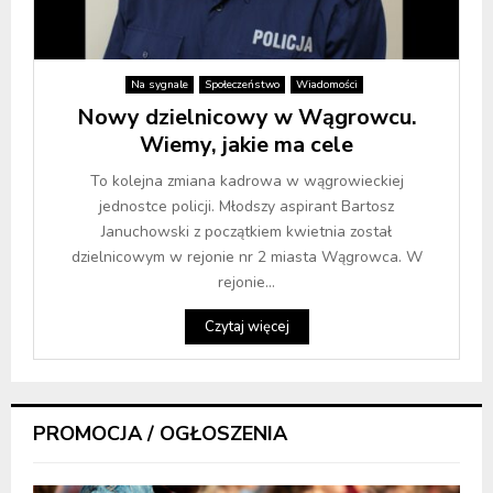
Na sygnale
Społeczeństwo
Wiadomości
Nowy dzielnicowy w Wągrowcu.
Wiemy, jakie ma cele
To kolejna zmiana kadrowa w wągrowieckiej
jednostce policji. Młodszy aspirant Bartosz
Januchowski z początkiem kwietnia został
dzielnicowym w rejonie nr 2 miasta Wągrowca. W
rejonie...
Czytaj więcej
PROMOCJA / OGŁOSZENIA