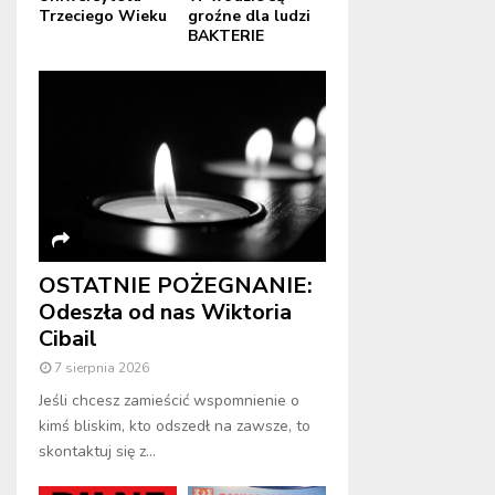
Trzeciego Wieku
groźne dla ludzi
BAKTERIE
OSTATNIE POŻEGNANIE:
Odeszła od nas Wiktoria
Cibail
7 sierpnia 2026
Jeśli chcesz zamieścić wspomnienie o
kimś bliskim, kto odszedł na zawsze, to
skontaktuj się z...