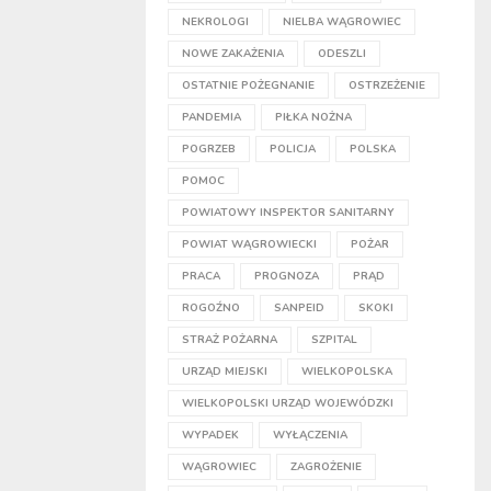
NEKROLOGI
NIELBA WĄGROWIEC
NOWE ZAKAŻENIA
ODESZLI
OSTATNIE POŻEGNANIE
OSTRZEŻENIE
PANDEMIA
PIŁKA NOŻNA
POGRZEB
POLICJA
POLSKA
POMOC
POWIATOWY INSPEKTOR SANITARNY
POWIAT WĄGROWIECKI
POŻAR
PRACA
PROGNOZA
PRĄD
ROGOŹNO
SANPEID
SKOKI
STRAŻ POŻARNA
SZPITAL
URZĄD MIEJSKI
WIELKOPOLSKA
WIELKOPOLSKI URZĄD WOJEWÓDZKI
WYPADEK
WYŁĄCZENIA
WĄGROWIEC
ZAGROŻENIE