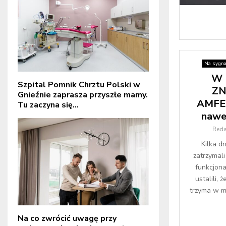
Na sygna
W 
Szpital Pomnik Chrztu Polski w
ZN
Gnieźnie zaprasza przyszłe mamy.
AMFET
Tu zaczyna się...
nawet
Reda
Kilka d
zatrzymali
funkcjona
ustalili, 
trzyma w mi
Na co zwrócić uwagę przy