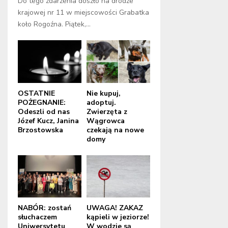
Do tego zdarzenia doszło na drodze
krajowej nr 11 w miejscowości Grabatka
koło Rogoźna. Piątek,...
OSTATNIE
Nie kupuj,
POŻEGNANIE:
adoptuj.
Odeszli od nas
Zwierzęta z
Józef Kucz, Janina
Wągrowca
Brzostowska
czekają na nowe
domy
NABÓR: zostań
UWAGA! ZAKAZ
słuchaczem
kąpieli w jeziorze!
Uniwersytetu
W wodzie są