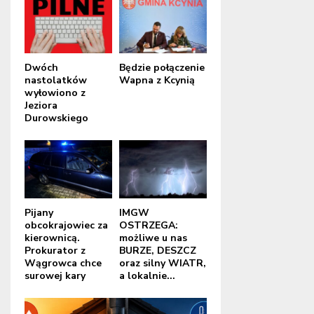
Dwóch
Będzie połączenie
nastolatków
Wapna z Kcynią
wyłowiono z
Jeziora
Durowskiego
Pijany
IMGW
obcokrajowiec za
OSTRZEGA:
kierownicą.
możliwe u nas
Prokurator z
BURZE, DESZCZ
Wągrowca chce
oraz silny WIATR,
surowej kary
a lokalnie...