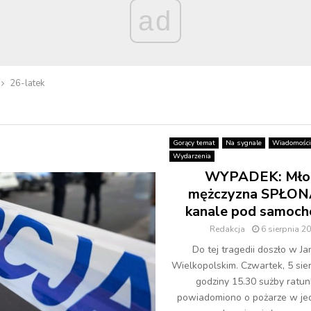
ad
26-latek
Gorący temat
Na sygnale
Wiadomości
Wydarzenia
WYPADEK: Mło
mężczyzna SPŁON
kanale pod samoc
Redakcja
6 sierpnia 2
Do tej tragedii doszło w J
Wielkopolskim. Czwartek, 5 sier
godziny 15.30 sużby ratu
powiadomiono o pożarze w jed