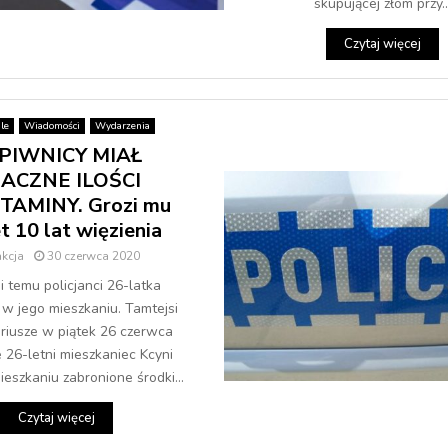
skupującej złom przy..
Czytaj więcej
le
Wiadomości
Wydarzenia
PIWNICY MIAŁ
ACZNE ILOŚCI
AMINY. Grozi mu
 10 lat więzienia
kcja
30 czerwca 2020
ni temu policjanci 26-latka
 w jego mieszkaniu. Tamtejsi
riusze w piątek 26 czerwca
że 26-letni mieszkaniec Kcyni
eszkaniu zabronione środki...
Czytaj więcej