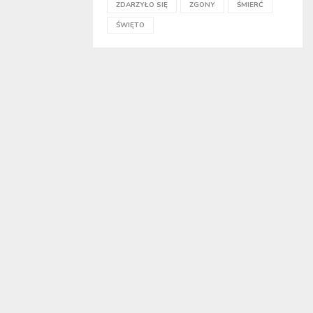
ZDARZYŁO SIĘ
ZGONY
ŚMIERĆ
ŚWIĘTO