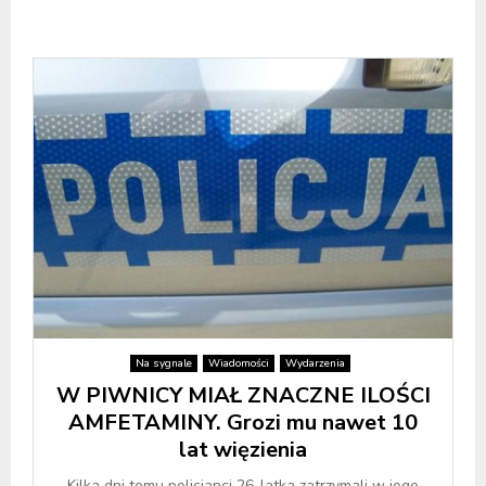
Na sygnale
Wiadomości
Wydarzenia
W PIWNICY MIAŁ ZNACZNE ILOŚCI
AMFETAMINY. Grozi mu nawet 10
lat więzienia
Kilka dni temu policjanci 26-latka zatrzymali w jego