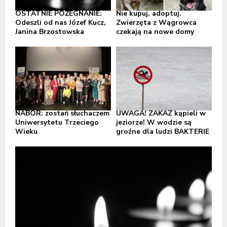
OSTATNIE POŻEGNANIE:
Nie kupuj, adoptuj.
Odeszli od nas Józef Kucz,
Zwierzęta z Wągrowca
Janina Brzostowska
czekają na nowe domy
NABÓR: zostań słuchaczem
UWAGA! ZAKAZ kąpieli w
Uniwersytetu Trzeciego
jeziorze! W wodzie są
Wieku
groźne dla ludzi BAKTERIE