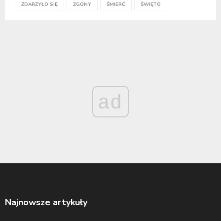
ZDARZYŁO SIĘ
ZGONY
ŚMIERĆ
ŚWIĘTO
ad
Najnowsze artykuły