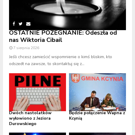
OSTATNIE POŻEGNANIE: Odeszła od
nas Wiktoria Cibail
7 sierpnia 2026
Jeśli chcesz zamieścić wspomnienie o kimś bliskim, kto
odszedł na zawsze, to skontaktuj się z...
Dwóch nastolatków
Będzie połączenie Wapna z
wyłowiono z Jeziora
Kcynią
Durowskiego