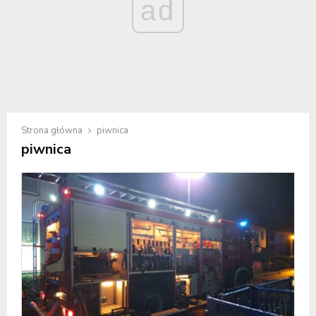
ad
Strona główna
piwnica
piwnica