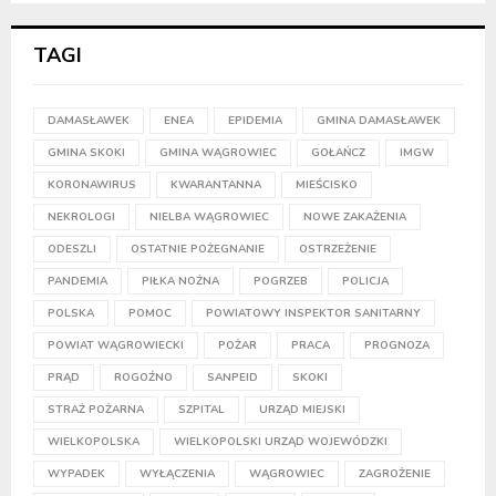
TAGI
DAMASŁAWEK
ENEA
EPIDEMIA
GMINA DAMASŁAWEK
GMINA SKOKI
GMINA WĄGROWIEC
GOŁAŃCZ
IMGW
KORONAWIRUS
KWARANTANNA
MIEŚCISKO
NEKROLOGI
NIELBA WĄGROWIEC
NOWE ZAKAŻENIA
ODESZLI
OSTATNIE POŻEGNANIE
OSTRZEŻENIE
PANDEMIA
PIŁKA NOŻNA
POGRZEB
POLICJA
POLSKA
POMOC
POWIATOWY INSPEKTOR SANITARNY
POWIAT WĄGROWIECKI
POŻAR
PRACA
PROGNOZA
PRĄD
ROGOŹNO
SANPEID
SKOKI
STRAŻ POŻARNA
SZPITAL
URZĄD MIEJSKI
WIELKOPOLSKA
WIELKOPOLSKI URZĄD WOJEWÓDZKI
WYPADEK
WYŁĄCZENIA
WĄGROWIEC
ZAGROŻENIE