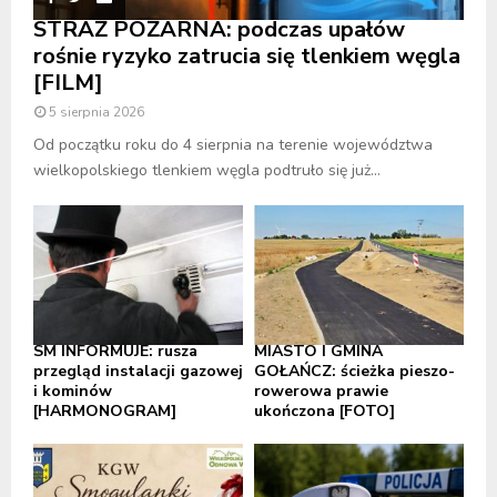
STRAŻ POŻARNA: podczas upałów
rośnie ryzyko zatrucia się tlenkiem węgla
[FILM]
5 sierpnia 2026
Od początku roku do 4 sierpnia na terenie województwa
wielkopolskiego tlenkiem węgla podtruło się już...
SM INFORMUJE: rusza
MIASTO I GMINA
przegląd instalacji gazowej
GOŁAŃCZ: ścieżka pieszo-
i kominów
rowerowa prawie
[HARMONOGRAM]
ukończona [FOTO]