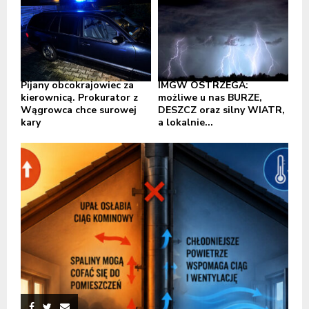
Pijany obcokrajowiec za
IMGW OSTRZEGA:
kierownicą. Prokurator z
możliwe u nas BURZE,
Wągrowca chce surowej
DESZCZ oraz silny WIATR,
kary
a lokalnie...