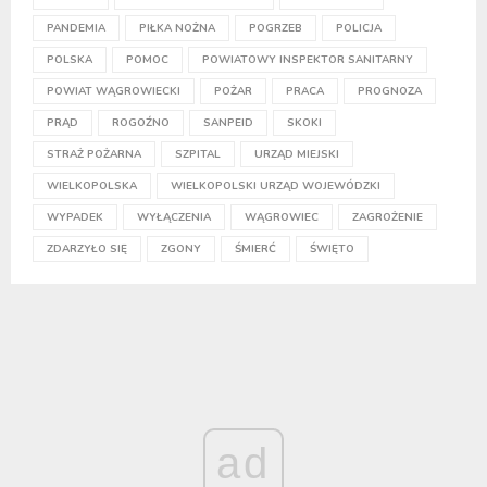
PANDEMIA
PIŁKA NOŻNA
POGRZEB
POLICJA
POLSKA
POMOC
POWIATOWY INSPEKTOR SANITARNY
POWIAT WĄGROWIECKI
POŻAR
PRACA
PROGNOZA
PRĄD
ROGOŹNO
SANPEID
SKOKI
STRAŻ POŻARNA
SZPITAL
URZĄD MIEJSKI
WIELKOPOLSKA
WIELKOPOLSKI URZĄD WOJEWÓDZKI
WYPADEK
WYŁĄCZENIA
WĄGROWIEC
ZAGROŻENIE
ZDARZYŁO SIĘ
ZGONY
ŚMIERĆ
ŚWIĘTO
ad