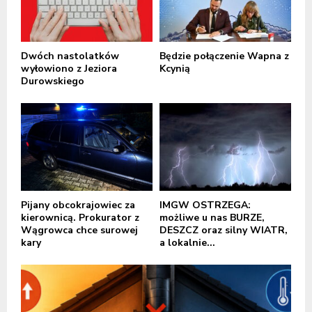
Dwóch nastolatków
Będzie połączenie Wapna z
wyłowiono z Jeziora
Kcynią
Durowskiego
Pijany obcokrajowiec za
IMGW OSTRZEGA:
kierownicą. Prokurator z
możliwe u nas BURZE,
Wągrowca chce surowej
DESZCZ oraz silny WIATR,
kary
a lokalnie...