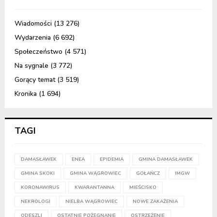
Wiadomości
(13 276)
Wydarzenia
(6 692)
Społeczeństwo
(4 571)
Na sygnale
(3 772)
Gorący temat
(3 519)
Kronika
(1 694)
TAGI
DAMASŁAWEK
ENEA
EPIDEMIA
GMINA DAMASŁAWEK
GMINA SKOKI
GMINA WĄGROWIEC
GOŁAŃCZ
IMGW
KORONAWIRUS
KWARANTANNA
MIEŚCISKO
NEKROLOGI
NIELBA WĄGROWIEC
NOWE ZAKAŻENIA
ODESZLI
OSTATNIE POŻEGNANIE
OSTRZEŻENIE