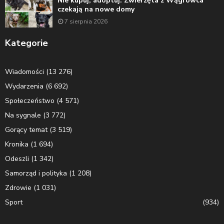
Nie kupuj, adoptuj. Zwierzęta z Wągrowca
czekają na nowe domy
7 sierpnia 2026
Kategorie
Wiadomości
(13 276)
Wydarzenia
(6 692)
Społeczeństwo
(4 571)
Na sygnale
(3 772)
Gorący temat
(3 519)
Kronika
(1 694)
Odeszli
(1 342)
Samorząd i polityka
(1 208)
Zdrowie
(1 031)
Sport
(934)