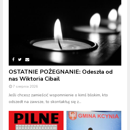
OSTATNIE POŻEGNANIE: Odeszła od
nas Wiktoria Cibail
7 sierpnia 2026
Jeśli chcesz zamieścić wspomnienie o kimś bliskim, kto
odszedł na zawsze, to skontaktuj się z...