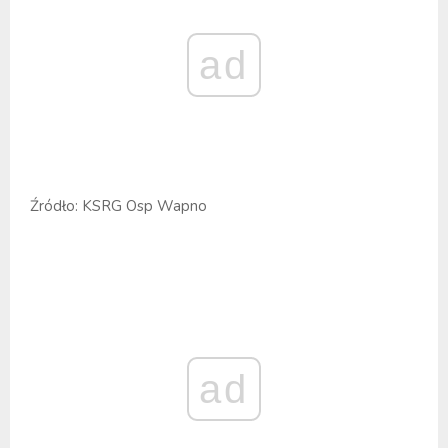
ad
Źródło: KSRG Osp Wapno
ad