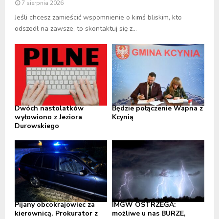
7 sierpnia 2026
Jeśli chcesz zamieścić wspomnienie o kimś bliskim, kto
odszedł na zawsze, to skontaktuj się z...
Dwóch nastolatków
Będzie połączenie Wapna z
wyłowiono z Jeziora
Kcynią
Durowskiego
Pijany obcokrajowiec za
IMGW OSTRZEGA:
kierownicą. Prokurator z
możliwe u nas BURZE,