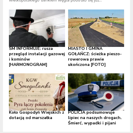
wielkopolskiego tlenkiem węgla podtruło się już...
SM INFORMUJE: rusza
MIASTO I GMINA
przegląd instalacji gazowej
GOŁAŃCZ: ścieżka pieszo-
i kominów
rowerowa prawie
[HARMONOGRAM]
ukończona [FOTO]
Koło Gospodyń Wiejskich z
POLICJA podsumowuje
dotacją od marszałka
lipiec na naszych drogach.
Śmierć, wypadki i pijani