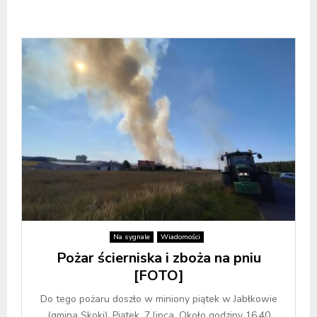
Na sygnale
Wiadomości
Pożar ścierniska i zboża na pniu
[FOTO]
Do tego pożaru doszło w miniony piątek w Jabłkowie
(gmina Skoki). Piątek, 7 lipca. Około godziny 16.40