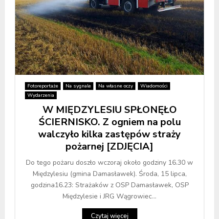
Fotoreportaże
Na sygnale
Na własne oczy
Wiadomości
Wydarzenia
W MIĘDZYLESIU SPŁONĘŁO
ŚCIERNISKO. Z ogniem na polu
walczyło kilka zastępów straży
pożarnej [ZDJĘCIA]
Do tego pożaru doszło wczoraj około godziny 16.30 w
Międzylesiu (gmina Damasławek). Środa, 15 lipca,
godzina16.23: Strażaków z OSP Damasławek, OSP
Międzylesie i JRG Wągrowiec...
Czytaj więcej