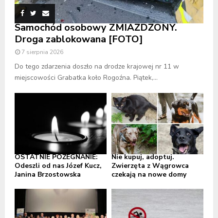
Samochód osobowy ZMIAŻDŻONY.
Droga zablokowana [FOTO]
7 sierpnia 2026
Do tego zdarzenia doszło na drodze krajowej nr 11 w
miejscowości Grabatka koło Rogoźna. Piątek,...
OSTATNIE POŻEGNANIE:
Nie kupuj, adoptuj.
Odeszli od nas Józef Kucz,
Zwierzęta z Wągrowca
Janina Brzostowska
czekają na nowe domy