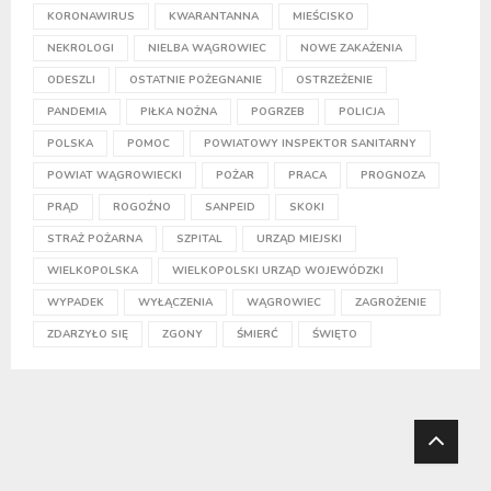
KORONAWIRUS
KWARANTANNA
MIEŚCISKO
NEKROLOGI
NIELBA WĄGROWIEC
NOWE ZAKAŻENIA
ODESZLI
OSTATNIE POŻEGNANIE
OSTRZEŻENIE
PANDEMIA
PIŁKA NOŻNA
POGRZEB
POLICJA
POLSKA
POMOC
POWIATOWY INSPEKTOR SANITARNY
POWIAT WĄGROWIECKI
POŻAR
PRACA
PROGNOZA
PRĄD
ROGOŹNO
SANPEID
SKOKI
STRAŻ POŻARNA
SZPITAL
URZĄD MIEJSKI
WIELKOPOLSKA
WIELKOPOLSKI URZĄD WOJEWÓDZKI
WYPADEK
WYŁĄCZENIA
WĄGROWIEC
ZAGROŻENIE
ZDARZYŁO SIĘ
ZGONY
ŚMIERĆ
ŚWIĘTO