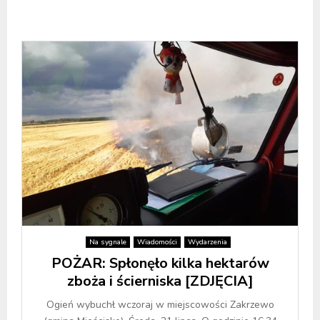
Na sygnale
Wiadomości
Wydarzenia
POŻAR: Spłonęło kilka hektarów
zboża i ścierniska [ZDJĘCIA]
Ogień wybuchł wczoraj w miejscowości Zakrzewo