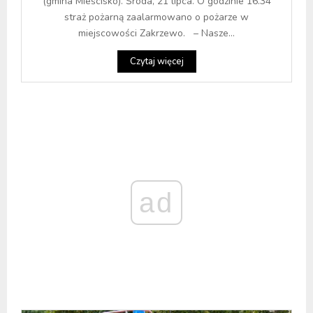
(gmina Mieścisko). Środa, 21 lipca. O godzinie 16.34
straż pożarną zaalarmowano o pożarze w
miejscowości Zakrzewo. – Nasze...
Czytaj więcej
ad