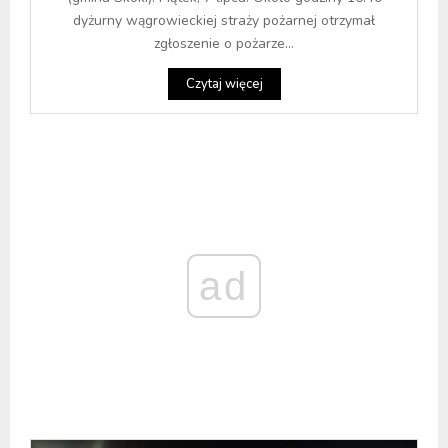
dyżurny wągrowieckiej straży pożarnej otrzymał
zgłoszenie o pożarze...
Czytaj więcej
ad