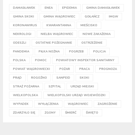
DAMASŁAWEK
ENEA
EPIDEMIA
GMINA DAMASŁAWEK
GMINA SKOKI
GMINA WĄGROWIEC
GOŁAŃCZ
IMGW
KORONAWIRUS
KWARANTANNA
MIEŚCISKO
NEKROLOGI
NIELBA WĄGROWIEC
NOWE ZAKAŻENIA
ODESZLI
OSTATNIE POŻEGNANIE
OSTRZEŻENIE
PANDEMIA
PIŁKA NOŻNA
POGRZEB
POLICJA
POLSKA
POMOC
POWIATOWY INSPEKTOR SANITARNY
POWIAT WĄGROWIECKI
POŻAR
PRACA
PROGNOZA
PRĄD
ROGOŹNO
SANPEID
SKOKI
STRAŻ POŻARNA
SZPITAL
URZĄD MIEJSKI
WIELKOPOLSKA
WIELKOPOLSKI URZĄD WOJEWÓDZKI
WYPADEK
WYŁĄCZENIA
WĄGROWIEC
ZAGROŻENIE
ZDARZYŁO SIĘ
ZGONY
ŚMIERĆ
ŚWIĘTO