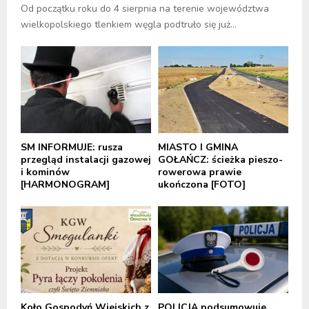
Od początku roku do 4 sierpnia na terenie województwa
wielkopolskiego tlenkiem węgla podtruło się już...
SM INFORMUJE: rusza
MIASTO I GMINA
przegląd instalacji gazowej
GOŁAŃCZ: ścieżka pieszo-
i kominów
rowerowa prawie
[HARMONOGRAM]
ukończona [FOTO]
Koło Gospodyń Wiejskich z
POLICJA podsumowuje