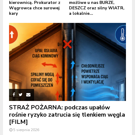
kierownicą. Prokurator z
możliwe u nas BURZE,
Wągrowca chce surowej
DESZCZ oraz silny WIATR,
kary
a lokalnie...
STRAŻ POŻARNA: podczas upałów
rośnie ryzyko zatrucia się tlenkiem węgla
[FILM]
5 sierpnia 2026