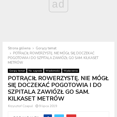
ad
Strona główna
Gorący temat
POTRĄCIŁ ROWERZYSTĘ. NIE MÓGŁ SIĘ DOCZEKAĆ
POGOTOWIA I DO SZPITALA ZAWIÓZŁ GO SAM. KILKASET
METRÓW
Gorący temat
Na sygnale
Wiadomości
Wydarzenia
POTRĄCIŁ ROWERZYSTĘ. NIE MÓGŁ
SIĘ DOCZEKAĆ POGOTOWIA I DO
SZPITALA ZAWIÓZŁ GO SAM.
KILKASET METRÓW
Krzysztof Czapul
9 lipca 2019