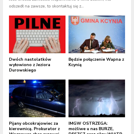
odszedł na zawsze, to skontaktuj się z...
Dwóch nastolatków
Będzie połączenie Wapna z
wyłowiono z Jeziora
Kcynią
Durowskiego
Pijany obcokrajowiec za
IMGW OSTRZEGA:
kierownicą. Prokurator z
możliwe u nas BURZE,