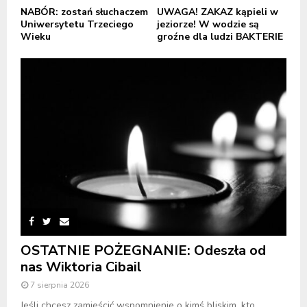
NABÓR: zostań słuchaczem
UWAGA! ZAKAZ kąpieli w
Uniwersytetu Trzeciego
jeziorze! W wodzie są
Wieku
groźne dla ludzi BAKTERIE
OSTATNIE POŻEGNANIE: Odeszła od
nas Wiktoria Cibail
7 sierpnia 2026
Jeśli chcesz zamieścić wspomnienie o kimś bliskim, kto