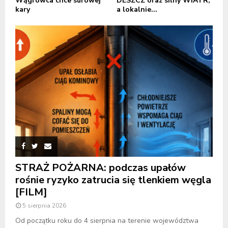
Wągrowca chce surowej
DESZCZ oraz silny WIATR,
kary
a lokalnie...
STRAŻ POŻARNA: podczas upałów
rośnie ryzyko zatrucia się tlenkiem węgla
[FILM]
5 sierpnia 2026
Od początku roku do 4 sierpnia na terenie województwa