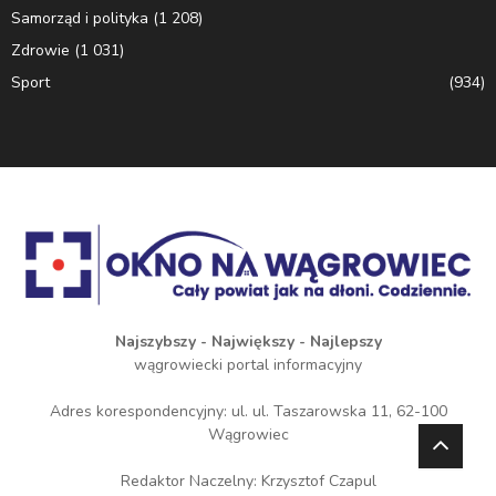
Samorząd i polityka
(1 208)
Zdrowie
(1 031)
Sport
(934)
Najszybszy - Największy - Najlepszy
wągrowiecki portal informacyjny
Adres korespondencyjny: ul. ul. Taszarowska 11, 62-100
Wągrowiec
Redaktor Naczelny: Krzysztof Czapul