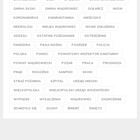
GMINA SKOKI
GMINA WĄGROWIEC
GOŁAŃCZ
IMGW
KORONAWIRUS
KWARANTANNA
MIEŚCISKO
NEKROLOGI
NIELBA WĄGROWIEC
NOWE ZAKAŻENIA
ODESZLI
OSTATNIE POŻEGNANIE
OSTRZEŻENIE
PANDEMIA
PIŁKA NOŻNA
POGRZEB
POLICJA
POLSKA
POMOC
POWIATOWY INSPEKTOR SANITARNY
POWIAT WĄGROWIECKI
POŻAR
PRACA
PROGNOZA
PRĄD
ROGOŹNO
SANPEID
SKOKI
STRAŻ POŻARNA
SZPITAL
URZĄD MIEJSKI
WIELKOPOLSKA
WIELKOPOLSKI URZĄD WOJEWÓDZKI
WYPADEK
WYŁĄCZENIA
WĄGROWIEC
ZAGROŻENIE
ZDARZYŁO SIĘ
ZGONY
ŚMIERĆ
ŚWIĘTO