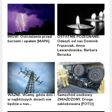
IMGW: Ostrzeżenie przed
OSTATNIE POŻEGNANIE:
burzami i upałem [MAPA]
Odeszli od nas Dominik
Frąszczak, Anna
Lewandowska, Barbara
Borucka
WAŻNE: Wiemy, gdzie dziś i
Samochód osobowy
w najbliższych dniach nie
ZMIAŻDŻONY. Droga
będzie u nas...
zablokowana [FOTO]