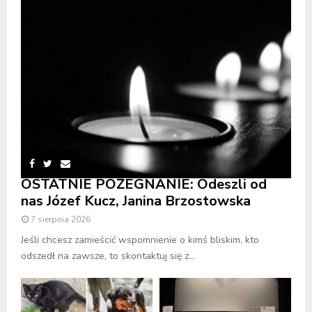
OSTATNIE POŻEGNANIE: Odeszli od
nas Józef Kucz, Janina Brzostowska
7 sierpnia 2026
Jeśli chcesz zamieścić wspomnienie o kimś bliskim, kto
odszedł na zawsze, to skontaktuj się z...