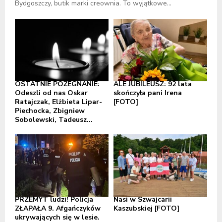
Bydgoszczy, butik marki creownia. To wyjątkowe...
OSTATNIE POŻEGNANIE:
ALE JUBILEUSZ: 92 lata
Odeszli od nas Oskar
skończyła pani Irena
Ratajczak, Elżbieta Lipar-
[FOTO]
Piechocka, Zbigniew
Sobolewski, Tadeusz...
PRZEMYT ludzi! Policja
Nasi w Szwajcarii
ZŁAPAŁA 9. Afgańczyków
Kaszubskiej [FOTO]
ukrywających się w lesie.