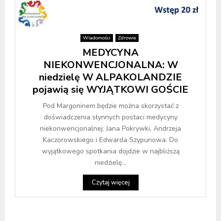
Wiadomości
Zdrowie
MEDYCYNA
NIEKONWENCJONALNA: W
niedzielę W ALPAKOLANDZIE
pojawią się WYJĄTKOWI GOŚCIE
Pod Margoninem będzie można skorzystać z
doświadczenia słynnych postaci medycyny
niekonwencjonalnej: Jana Pokrywki, Andrzeja
Kaczorowskiego i Edwarda Szypunowa. Do
wyjątkowego spotkania dojdzie w najbliższą
niedzielę...
Czytaj więcej