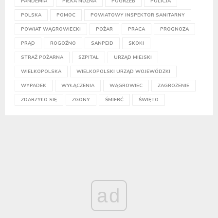
PANDEMIA
PIŁKA NOŻNA
POGRZEB
POLICJA
POLSKA
POMOC
POWIATOWY INSPEKTOR SANITARNY
POWIAT WĄGROWIECKI
POŻAR
PRACA
PROGNOZA
PRĄD
ROGOŹNO
SANPEID
SKOKI
STRAŻ POŻARNA
SZPITAL
URZĄD MIEJSKI
WIELKOPOLSKA
WIELKOPOLSKI URZĄD WOJEWÓDZKI
WYPADEK
WYŁĄCZENIA
WĄGROWIEC
ZAGROŻENIE
ZDARZYŁO SIĘ
ZGONY
ŚMIERĆ
ŚWIĘTO
ad