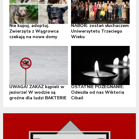
Nie kupuj, adoptuj.
NABÓR: zostań słuchaczem
Zwierzęta z Wągrowca
Uniwersytetu Trzeciego
czekają na nowe domy
Wieku
UWAGA! ZAKAZ kąpieli w
OSTATNIE POŻEGNANIE:
jeziorze! W wodzie są
Odeszła od nas Wiktoria
groźne dla ludzi BAKTERIE
Cibail