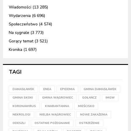
Wiadomości
(13 285)
Wydarzenia
(6 696)
Społeczeństwo
(4 574)
Na sygnale
(3 773)
Gorący temat
(3 521)
Kronika
(1 697)
TAGI
DAMASŁAWEK
ENEA
EPIDEMIA
GMINA DAMASŁAWEK
GMINA SKOKI
GMINA WĄGROWIEC
GOŁAŃCZ
IMGW
KORONAWIRUS
KWARANTANNA
MIEŚCISKO
NEKROLOGI
NIELBA WĄGROWIEC
NOWE ZAKAŻENIA
ODESZLI
OSTATNIE POŻEGNANIE
OSTRZEŻENIE