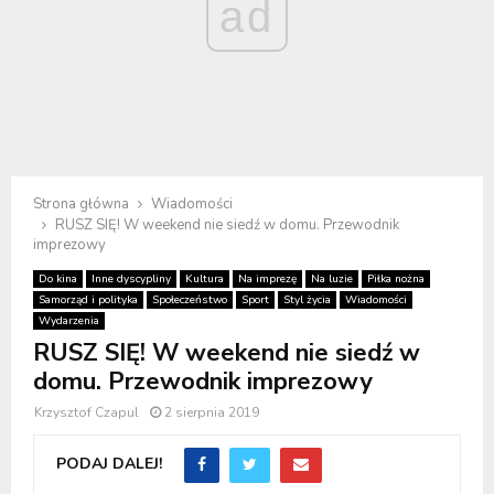
ad
Strona główna
Wiadomości
RUSZ SIĘ! W weekend nie siedź w domu. Przewodnik
imprezowy
Do kina
Inne dyscypliny
Kultura
Na imprezę
Na luzie
Piłka nożna
Samorząd i polityka
Społeczeństwo
Sport
Styl życia
Wiadomości
Wydarzenia
RUSZ SIĘ! W weekend nie siedź w
domu. Przewodnik imprezowy
Krzysztof Czapul
2 sierpnia 2019
PODAJ DALEJ!