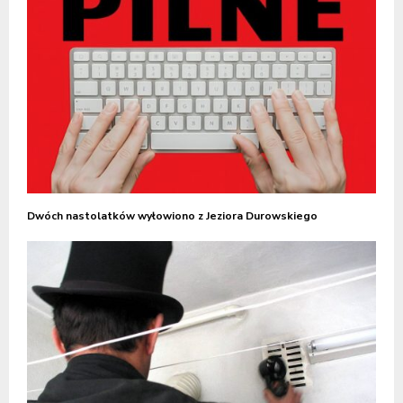
Dwóch nastolatków wyłowiono z Jeziora Durowskiego