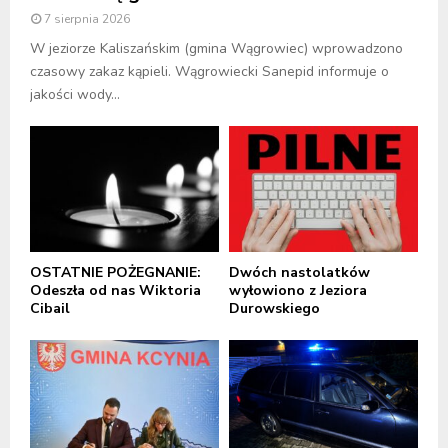
7 sierpnia 2026
W jeziorze Kaliszańskim (gmina Wągrowiec) wprowadzono
czasowy zakaz kąpieli. Wągrowiecki Sanepid informuje o
jakości wody...
OSTATNIE POŻEGNANIE:
Dwóch nastolatków
Odeszła od nas Wiktoria
wyłowiono z Jeziora
Cibail
Durowskiego