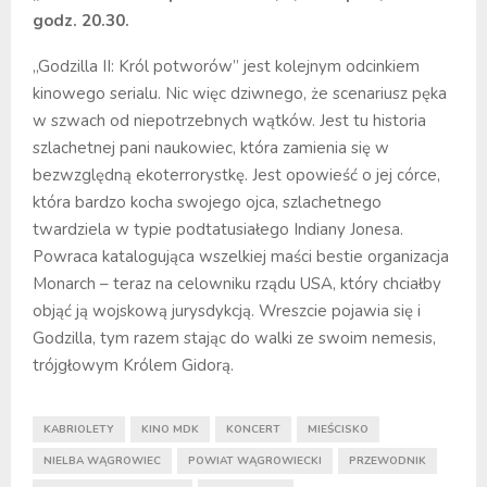
godz. 20.30.
„Godzilla II: Król potworów” jest kolejnym odcinkiem
kinowego serialu. Nic więc dziwnego, że scenariusz pęka
w szwach od niepotrzebnych wątków. Jest tu historia
szlachetnej pani naukowiec, która zamienia się w
bezwzględną ekoterrorystkę. Jest opowieść o jej córce,
która bardzo kocha swojego ojca, szlachetnego
twardziela w typie podtatusiałego Indiany Jonesa.
Powraca katalogująca wszelkiej maści bestie organizacja
Monarch – teraz na celowniku rządu USA, który chciałby
objąć ją wojskową jurysdykcją. Wreszcie pojawia się i
Godzilla, tym razem stając do walki ze swoim nemesis,
trójgłowym Królem Gidorą.
KABRIOLETY
KINO MDK
KONCERT
MIEŚCISKO
NIELBA WĄGROWIEC
POWIAT WĄGROWIECKI
PRZEWODNIK