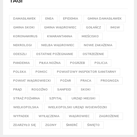
TAGI
DAMASŁAWEK
ENEA
EPIDEMIA
GMINA DAMASŁAWEK
GMINA SKOKI
GMINA WĄGROWIEC
GOŁAŃCZ
IMGW
KORONAWIRUS
KWARANTANNA
MIEŚCISKO
NEKROLOGI
NIELBA WĄGROWIEC
NOWE ZAKAŻENIA
ODESZLI
OSTATNIE POŻEGNANIE
OSTRZEŻENIE
PANDEMIA
PIŁKA NOŻNA
POGRZEB
POLICJA
POLSKA
POMOC
POWIATOWY INSPEKTOR SANITARNY
POWIAT WĄGROWIECKI
POŻAR
PRACA
PROGNOZA
PRĄD
ROGOŹNO
SANPEID
SKOKI
STRAŻ POŻARNA
SZPITAL
URZĄD MIEJSKI
WIELKOPOLSKA
WIELKOPOLSKI URZĄD WOJEWÓDZKI
WYPADEK
WYŁĄCZENIA
WĄGROWIEC
ZAGROŻENIE
ZDARZYŁO SIĘ
ZGONY
ŚMIERĆ
ŚWIĘTO