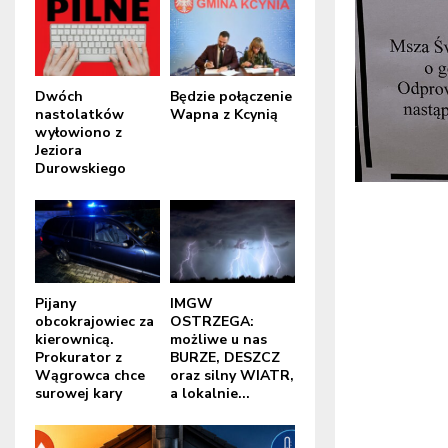
Dwóch
Będzie połączenie
nastolatków
Wapna z Kcynią
wyłowiono z
Jeziora
Durowskiego
Pijany
IMGW
obcokrajowiec za
OSTRZEGA:
kierownicą.
możliwe u nas
Prokurator z
BURZE, DESZCZ
Wągrowca chce
oraz silny WIATR,
surowej kary
a lokalnie...