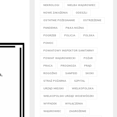
NEKROLOGI
NIELBA WĄGROWIEC
NOWE ZAKAŻENIA
ODESZLI
OSTATNIE POŻEGNANIE
OSTRZEŻENIE
PANDEMIA
PIŁKA NOŻNA
POGRZEB
POLICJA
POLSKA
POMOC
POWIATOWY INSPEKTOR SANITARNY
POWIAT WĄGROWIECKI
POŻAR
PRACA
PROGNOZA
PRĄD
ROGOŹNO
SANPEID
SKOKI
STRAŻ POŻARNA
SZPITAL
URZĄD MIEJSKI
WIELKOPOLSKA
WIELKOPOLSKI URZĄD WOJEWÓDZKI
WYPADEK
WYŁĄCZENIA
WĄGROWIEC
ZAGROŻENIE