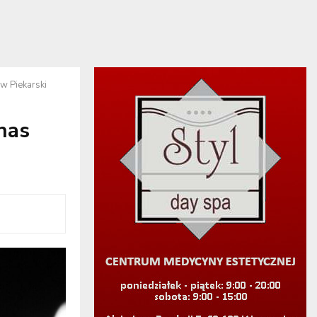
 Piekarski
nas