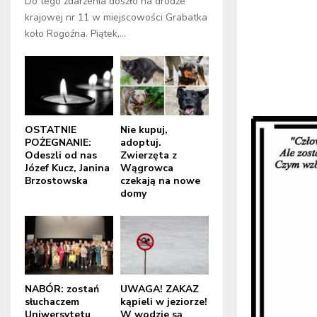
Do tego zdarzenia doszło na drodze
krajowej nr 11 w miejscowości Grabatka
koło Rogoźna. Piątek,...
OSTATNIE
Nie kupuj,
POŻEGNANIE:
adoptuj.
Odeszli od nas
Zwierzęta z
Józef Kucz, Janina
Wągrowca
Brzostowska
czekają na nowe
domy
NABÓR: zostań
UWAGA! ZAKAZ
słuchaczem
kąpieli w jeziorze!
Uniwersytetu
W wodzie są