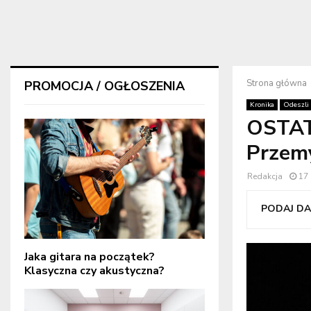
Strona główna
PROMOCJA / OGŁOSZENIA
Kronika
Odeszli
OSTAT
Przemy
Redakcja
17
PODAJ DAL
Jaka gitara na początek?
Klasyczna czy akustyczna?