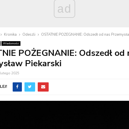
ad
Kronika
Odeszli
OSTATNIE POŻEGNANIE: Odszedł od nas Przemysław
Wiadomości
NIE POŻEGNANIE: Odszedł od 
sław Piekarski
 lutego 2025
EJ!