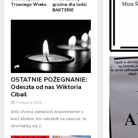
Trzeciego Wieku
groźne dla ludzi
BAKTERIE
OSTATNIE POŻEGNANIE:
Odeszła od nas Wiktoria
Cibail
7 sierpnia 2026
Jeśli chcesz zamieścić wspomnienie o
kimś bliskim, kto odszedł na zawsze, to
skontaktuj się z...