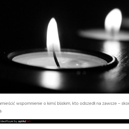
zamieścić wspomnienie o kimś bliskim, kto odszedł na zawsze – skon
ą.