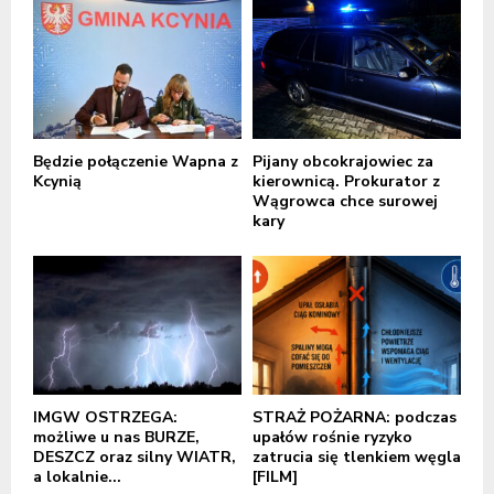
Będzie połączenie Wapna z
Pijany obcokrajowiec za
Kcynią
kierownicą. Prokurator z
Wągrowca chce surowej
kary
IMGW OSTRZEGA:
STRAŻ POŻARNA: podczas
możliwe u nas BURZE,
upałów rośnie ryzyko
DESZCZ oraz silny WIATR,
zatrucia się tlenkiem węgla
a lokalnie...
[FILM]