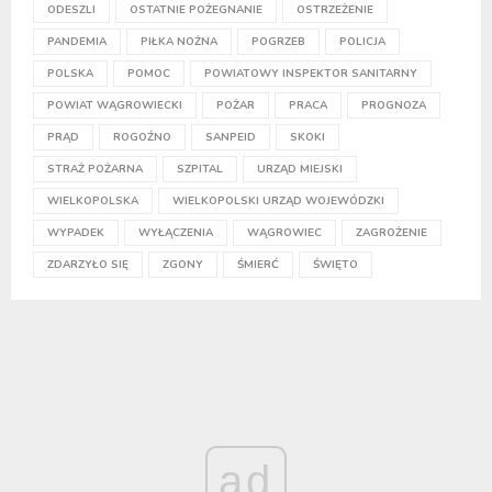
ODESZLI
OSTATNIE POŻEGNANIE
OSTRZEŻENIE
PANDEMIA
PIŁKA NOŻNA
POGRZEB
POLICJA
POLSKA
POMOC
POWIATOWY INSPEKTOR SANITARNY
POWIAT WĄGROWIECKI
POŻAR
PRACA
PROGNOZA
PRĄD
ROGOŹNO
SANPEID
SKOKI
STRAŻ POŻARNA
SZPITAL
URZĄD MIEJSKI
WIELKOPOLSKA
WIELKOPOLSKI URZĄD WOJEWÓDZKI
WYPADEK
WYŁĄCZENIA
WĄGROWIEC
ZAGROŻENIE
ZDARZYŁO SIĘ
ZGONY
ŚMIERĆ
ŚWIĘTO
ad