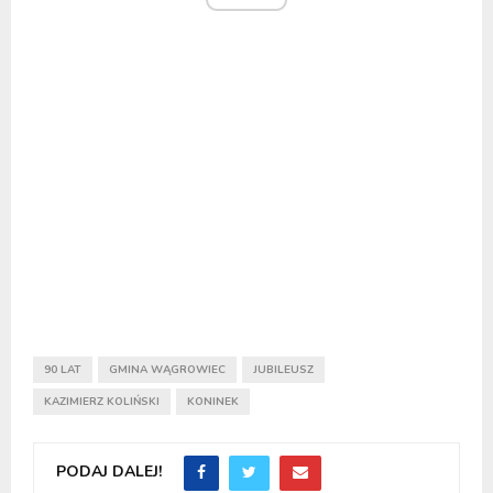
90 LAT
GMINA WĄGROWIEC
JUBILEUSZ
KAZIMIERZ KOLIŃSKI
KONINEK
PODAJ DALEJ!