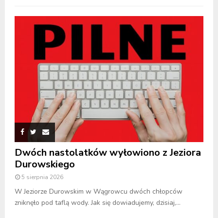
Dwóch nastolatków wyłowiono z Jeziora
Durowskiego
5 sierpnia 2026
W Jeziorze Durowskim w Wągrowcu dwóch chłopców
zniknęło pod taflą wody. Jak się dowiadujemy, dzisiaj,...