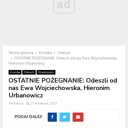
ad
Strona główna
Kronika
Odeszli
OSTATNIE POŻEGNANIE: Odeszli od nas Ewa Wojciechowska,
Hieronim Urbanowicz
Kronika
Odeszli
Wiadomości
OSTATNIE POŻEGNANIE: Odeszli od
nas Ewa Wojciechowska, Hieronim
Urbanowicz
Redakcja
27 kwietnia 2023
PODAJ DALEJ!