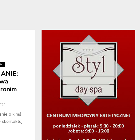
ci
ANIE:
Ewa
eronim
2023
enie o kimś
– skontaktuj
.