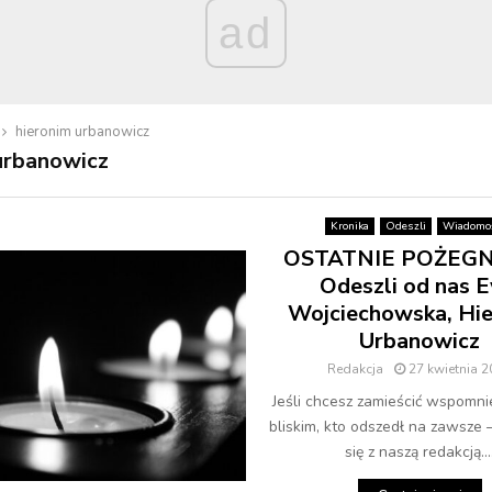
ad
hieronim urbanowicz
urbanowicz
Kronika
Odeszli
Wiadomoś
OSTATNIE POŻEGN
Odeszli od nas 
Wojciechowska, Hi
Urbanowicz
Redakcja
27 kwietnia 
Jeśli chcesz zamieścić wspomni
bliskim, kto odszedł na zawsze 
się z naszą redakcją...