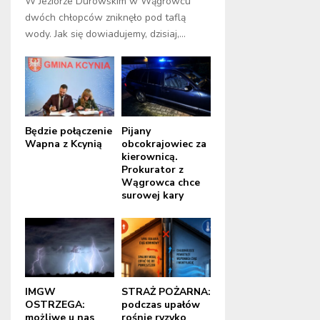
W Jeziorze Durowskim w Wągrowcu
dwóch chłopców zniknęło pod taflą
wody. Jak się dowiadujemy, dzisiaj,...
Będzie połączenie
Pijany
Wapna z Kcynią
obcokrajowiec za
kierownicą.
Prokurator z
Wągrowca chce
surowej kary
IMGW
STRAŻ POŻARNA:
OSTRZEGA:
podczas upałów
możliwe u nas
rośnie ryzyko