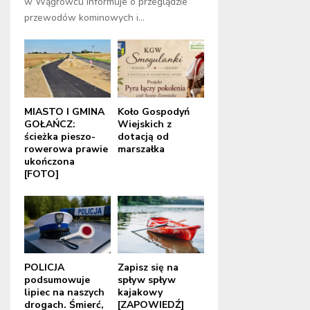
w Wągrowcu informuje o przeglądzie
przewodów kominowych i...
MIASTO I GMINA
Koło Gospodyń
GOŁAŃCZ:
Wiejskich z
ścieżka pieszo-
dotacją od
rowerowa prawie
marszałka
ukończona
[FOTO]
POLICJA
Zapisz się na
podsumowuje
spływ spływ
lipiec na naszych
kajakowy
drogach. Śmierć,
[ZAPOWIEDŹ]