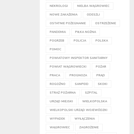
NEKROLOGI
NIELBA WĄGROWIEC
NOWE ZAKAŻENIA
ODESZLI
OSTATNIE POŻEGNANIE
OSTRZEŻENIE
PANDEMIA
PIŁKA NOŻNA
POGRZEB
POLICJA
POLSKA
POMOC
POWIATOWY INSPEKTOR SANITARNY
POWIAT WĄGROWIECKI
POŻAR
PRACA
PROGNOZA
PRĄD
ROGOŹNO
SANPEID
SKOKI
STRAŻ POŻARNA
SZPITAL
URZĄD MIEJSKI
WIELKOPOLSKA
WIELKOPOLSKI URZĄD WOJEWÓDZKI
WYPADEK
WYŁĄCZENIA
WĄGROWIEC
ZAGROŻENIE