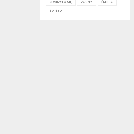
ZDARZYŁO SIĘ
ZGONY
ŚMIERĆ
ŚWIĘTO