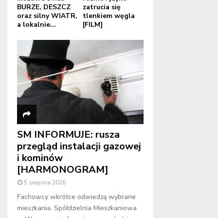
BURZE, DESZCZ
zatrucia się
oraz silny WIATR,
tlenkiem węgla
a lokalnie...
[FILM]
SM INFORMUJE: rusza
przegląd instalacji gazowej
i kominów
[HARMONOGRAM]
5 sierpnia 2026
Fachowcy wkrótce odwiedzą wybrane
mieszkania. Spółdzielnia Mieszkaniowa