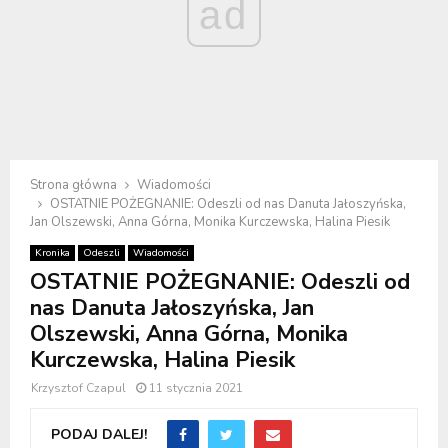
ad
Strona główna
Wiadomości
OSTATNIE POŻEGNANIE: Odeszli od nas Danuta Jałoszyńska,
Jan Olszewski, Anna Górna, Monika Kurczewska, Halina Piesik
Kronika
Odeszli
Wiadomości
OSTATNIE POŻEGNANIE: Odeszli od
nas Danuta Jałoszyńska, Jan
Olszewski, Anna Górna, Monika
Kurczewska, Halina Piesik
Krzysztof Czapul
11 stycznia 2021
PODAJ DALEJ!