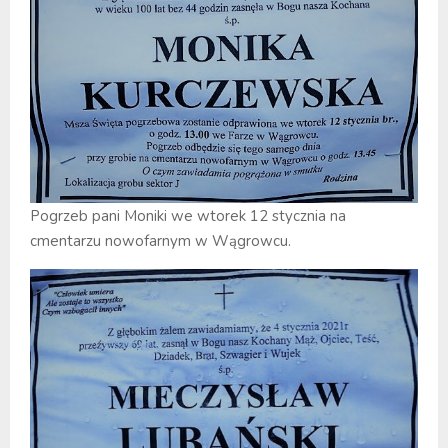
Pogrzeb pani Moniki we wtorek 12 stycznia na
cmentarzu nowofarnym w Wągrowcu.