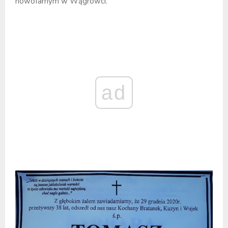
nowofarnym w Wągrowci.
ad