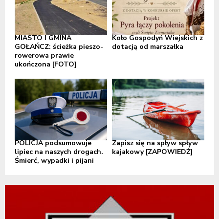
MIASTO I GMINA
Koło Gospodyń Wiejskich z
GOŁAŃCZ: ścieżka pieszo-
dotacją od marszałka
rowerowa prawie
ukończona [FOTO]
POLICJA podsumowuje
Zapisz się na spływ spływ
lipiec na naszych drogach.
kajakowy [ZAPOWIEDŹ]
Śmierć, wypadki i pijani