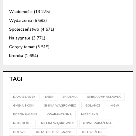
Wiadomości
(13 275)
Wydarzenia
(6 692)
Społeczeństwo
(4 571)
Na sygnale
(3 771)
Gorący temat
(3 519)
Kronika
(1 694)
TAGI
DAMASŁAWEK
ENEA
EPIDEMIA
GMINA DAMASŁAWEK
GMINA SKOKI
GMINA WĄGROWIEC
GOŁAŃCZ
IMGW
KORONAWIRUS
KWARANTANNA
MIEŚCISKO
NEKROLOGI
NIELBA WĄGROWIEC
NOWE ZAKAŻENIA
ODESZLI
OSTATNIE POŻEGNANIE
OSTRZEŻENIE