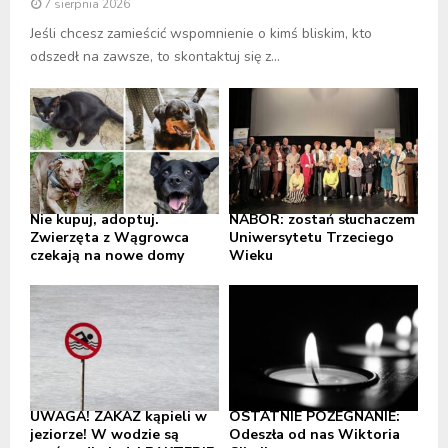
7 sierpnia 2026
Jeśli chcesz zamieścić wspomnienie o kimś bliskim, kto
odszedł na zawsze, to skontaktuj się z...
Nie kupuj, adoptuj.
NABÓR: zostań słuchaczem
Zwierzęta z Wągrowca
Uniwersytetu Trzeciego
czekają na nowe domy
Wieku
UWAGA! ZAKAZ kąpieli w
OSTATNIE POŻEGNANIE:
jeziorze! W wodzie są
Odeszła od nas Wiktoria