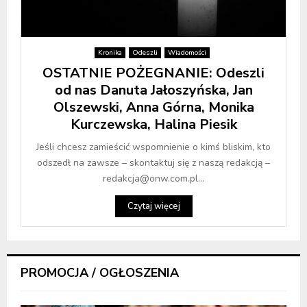
Kronika
Odeszli
Wiadomości
OSTATNIE POŻEGNANIE: Odeszli
od nas Danuta Jałoszyńska, Jan
Olszewski, Anna Górna, Monika
Kurczewska, Halina Piesik
Jeśli chcesz zamieścić wspomnienie o kimś bliskim, kto
odszedł na zawsze – skontaktuj się z naszą redakcją –
redakcja@onw.com.pl...
Czytaj więcej
PROMOCJA / OGŁOSZENIA