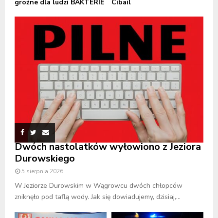
groźne dla ludzi BAKTERIE
Cibail
Dwóch nastolatków wyłowiono z Jeziora
Durowskiego
5 sierpnia 2026
W Jeziorze Durowskim w Wągrowcu dwóch chłopców
zniknęło pod taflą wody. Jak się dowiadujemy, dzisiaj,...