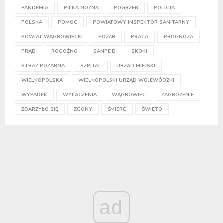
PANDEMIA
PIŁKA NOŻNA
POGRZEB
POLICJA
POLSKA
POMOC
POWIATOWY INSPEKTOR SANITARNY
POWIAT WĄGROWIECKI
POŻAR
PRACA
PROGNOZA
PRĄD
ROGOŹNO
SANPEID
SKOKI
STRAŻ POŻARNA
SZPITAL
URZĄD MIEJSKI
WIELKOPOLSKA
WIELKOPOLSKI URZĄD WOJEWÓDZKI
WYPADEK
WYŁĄCZENIA
WĄGROWIEC
ZAGROŻENIE
ZDARZYŁO SIĘ
ZGONY
ŚMIERĆ
ŚWIĘTO
ad