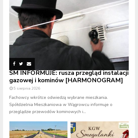
SM INFORMUJE: rusza przegląd instalacji
gazowej i kominów [HARMONOGRAM]
5 sierpnia 2026
Fachowcy wkrótce odwiedzą wybrane mieszkania.
Spółdzielnia Mieszkaniowa w Wągrowcu informuje o
przeglądzie przewodów kominowych i...