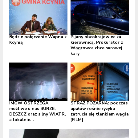
Będzie połączenie Wapna z
Pijany obcokrajowiec za
Kcynią
kierownicą. Prokurator z
Wągrowca chce surowej
kary
IMGW OSTRZEGA:
STRAŻ POŻARNA: podczas
możliwe u nas BURZE,
upałów rośnie ryzyko
DESZCZ oraz silny WIATR,
zatrucia się tlenkiem węgla
a lokalnie...
[FILM]