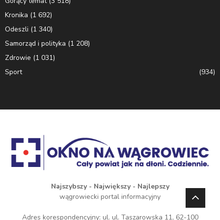
Gorący temat
(3 518)
Kronika
(1 692)
Odeszli
(1 340)
Samorząd i polityka
(1 208)
Zdrowie
(1 031)
Sport
(934)
Najszybszy - Największy - Najlepszy
wągrowiecki portal informacyjny
Adres korespondencyjny: ul. ul. Taszarowska 11, 62-100