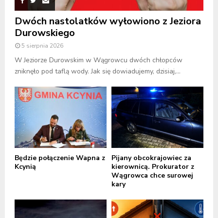
Dwóch nastolatków wyłowiono z Jeziora
Durowskiego
5 sierpnia 2026
W Jeziorze Durowskim w Wągrowcu dwóch chłopców
zniknęło pod taflą wody. Jak się dowiadujemy, dzisiaj,...
Będzie połączenie Wapna z
Pijany obcokrajowiec za
Kcynią
kierownicą. Prokurator z
Wągrowca chce surowej
kary