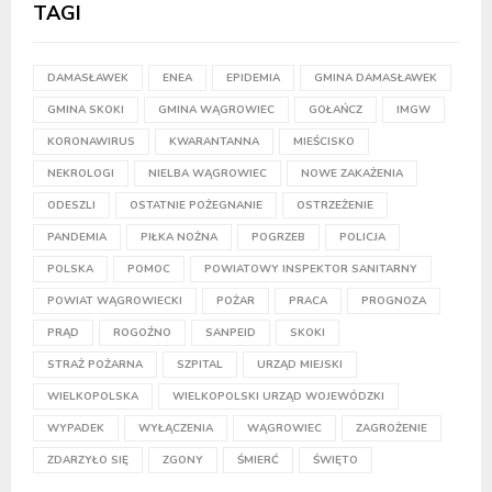
TAGI
DAMASŁAWEK
ENEA
EPIDEMIA
GMINA DAMASŁAWEK
GMINA SKOKI
GMINA WĄGROWIEC
GOŁAŃCZ
IMGW
KORONAWIRUS
KWARANTANNA
MIEŚCISKO
NEKROLOGI
NIELBA WĄGROWIEC
NOWE ZAKAŻENIA
ODESZLI
OSTATNIE POŻEGNANIE
OSTRZEŻENIE
PANDEMIA
PIŁKA NOŻNA
POGRZEB
POLICJA
POLSKA
POMOC
POWIATOWY INSPEKTOR SANITARNY
POWIAT WĄGROWIECKI
POŻAR
PRACA
PROGNOZA
PRĄD
ROGOŹNO
SANPEID
SKOKI
STRAŻ POŻARNA
SZPITAL
URZĄD MIEJSKI
WIELKOPOLSKA
WIELKOPOLSKI URZĄD WOJEWÓDZKI
WYPADEK
WYŁĄCZENIA
WĄGROWIEC
ZAGROŻENIE
ZDARZYŁO SIĘ
ZGONY
ŚMIERĆ
ŚWIĘTO