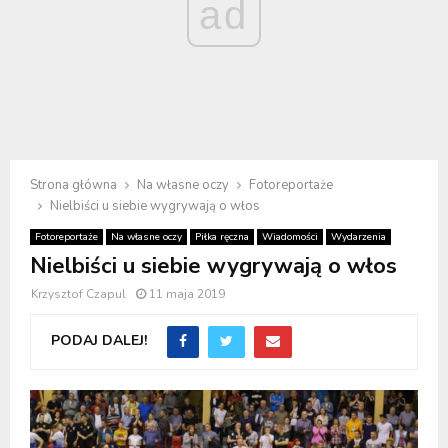
ad
Strona główna
Na własne oczy
Fotoreportaże
Nielbiści u siebie wygrywają o włos
Fotoreportaże
Na własne oczy
Piłka ręczna
Wiadomości
Wydarzenia
Nielbiści u siebie wygrywają o włos
Krzysztof Czapul
11 maja 2019
PODAJ DALEJ!