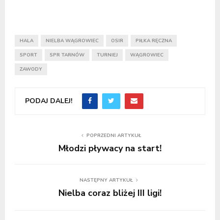
HALA
NIELBA WĄGROWIEC
OSIR
PIŁKA RĘCZNA
SPORT
SPR TARNÓW
TURNIEJ
WĄGROWIEC
ZAWODY
PODAJ DALEJ!
POPRZEDNI ARTYKUŁ
Młodzi pływacy na start!
NASTĘPNY ARTYKUŁ
Nielba coraz bliżej III ligi!