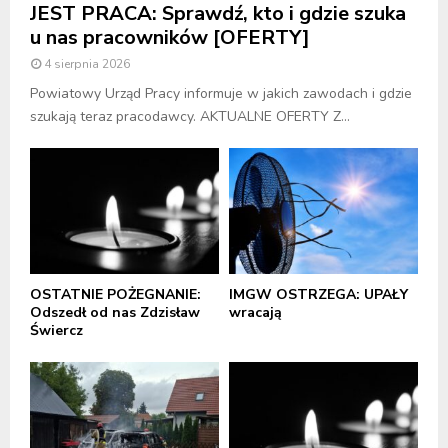
JEST PRACA: Sprawdź, kto i gdzie szuka
u nas pracowników [OFERTY]
4 sierpnia 2026
Powiatowy Urząd Pracy informuje w jakich zawodach i gdzie
szukają teraz pracodawcy. AKTUALNE OFERTY Z...
OSTATNIE POŻEGNANIE:
IMGW OSTRZEGA: UPAŁY
Odszedł od nas Zdzisław
wracają
Świercz