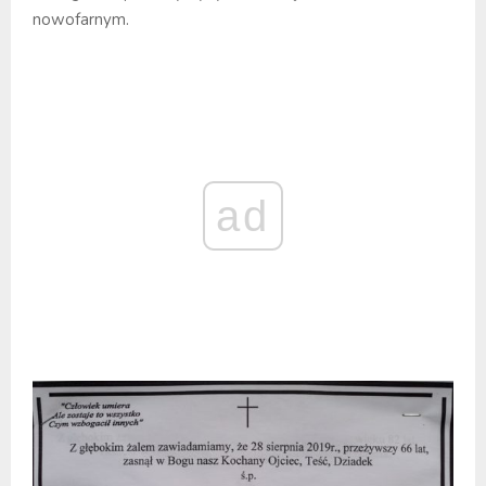
nowofarnym.
ad