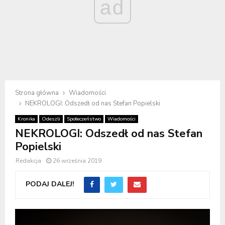
ad
Strona główna
Wiadomości
NEKROLOGI: Odszedł od nas Stefan Popielski
Kronika
Odeszli
Społeczeństwo
Wiadomości
NEKROLOGI: Odszedł od nas Stefan
Popielski
Redakcja
26 września 2019
PODAJ DALEJ!