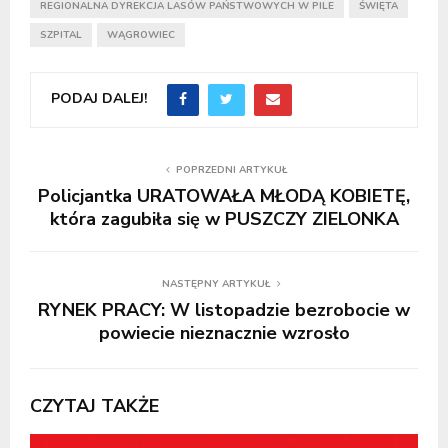
REGIONALNA DYREKCJA LASÓW PAŃSTWOWYCH W PILE
ŚWIĘTA
SZPITAL
WĄGROWIEC
PODAJ DALEJ!
POPRZEDNI ARTYKUŁ
Policjantka URATOWAŁA MŁODĄ KOBIETĘ,
która zagubiła się w PUSZCZY ZIELONKA
NASTĘPNY ARTYKUŁ
RYNEK PRACY: W listopadzie bezrobocie w
powiecie nieznacznie wzrosło
CZYTAJ TAKŻE