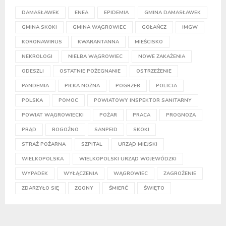
DAMASŁAWEK
ENEA
EPIDEMIA
GMINA DAMASŁAWEK
GMINA SKOKI
GMINA WĄGROWIEC
GOŁAŃCZ
IMGW
KORONAWIRUS
KWARANTANNA
MIEŚCISKO
NEKROLOGI
NIELBA WĄGROWIEC
NOWE ZAKAŻENIA
ODESZLI
OSTATNIE POŻEGNANIE
OSTRZEŻENIE
PANDEMIA
PIŁKA NOŻNA
POGRZEB
POLICJA
POLSKA
POMOC
POWIATOWY INSPEKTOR SANITARNY
POWIAT WĄGROWIECKI
POŻAR
PRACA
PROGNOZA
PRĄD
ROGOŹNO
SANPEID
SKOKI
STRAŻ POŻARNA
SZPITAL
URZĄD MIEJSKI
WIELKOPOLSKA
WIELKOPOLSKI URZĄD WOJEWÓDZKI
WYPADEK
WYŁĄCZENIA
WĄGROWIEC
ZAGROŻENIE
ZDARZYŁO SIĘ
ZGONY
ŚMIERĆ
ŚWIĘTO