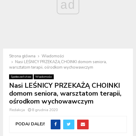
ad
Strona główna
Wiadomości
Nasi LEŚNICY PRZEKAŻĄ CHOINKI domom seniora,
warsztatom terapii, ośrodkom wychowawczym
Społeczeństwo
Wiadomości
Nasi LEŚNICY PRZEKAŻĄ CHOINKI
domom seniora, warsztatom terapii,
ośrodkom wychowawczym
Redakcja
8 grudnia 2020
PODAJ DALEJ!