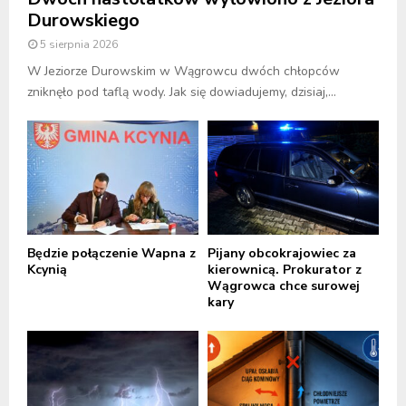
Durowskiego
5 sierpnia 2026
W Jeziorze Durowskim w Wągrowcu dwóch chłopców
zniknęło pod taflą wody. Jak się dowiadujemy, dzisiaj,...
Będzie połączenie Wapna z
Pijany obcokrajowiec za
Kcynią
kierownicą. Prokurator z
Wągrowca chce surowej
kary