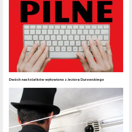
Dwóch nastolatków wyłowiono z Jeziora Durowskiego