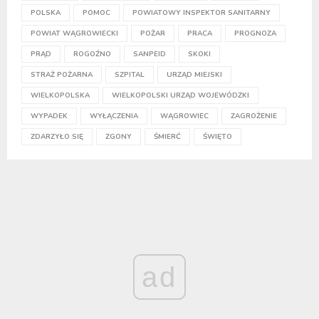
POLSKA
POMOC
POWIATOWY INSPEKTOR SANITARNY
POWIAT WĄGROWIECKI
POŻAR
PRACA
PROGNOZA
PRĄD
ROGOŹNO
SANPEID
SKOKI
STRAŻ POŻARNA
SZPITAL
URZĄD MIEJSKI
WIELKOPOLSKA
WIELKOPOLSKI URZĄD WOJEWÓDZKI
WYPADEK
WYŁĄCZENIA
WĄGROWIEC
ZAGROŻENIE
ZDARZYŁO SIĘ
ZGONY
ŚMIERĆ
ŚWIĘTO
ad