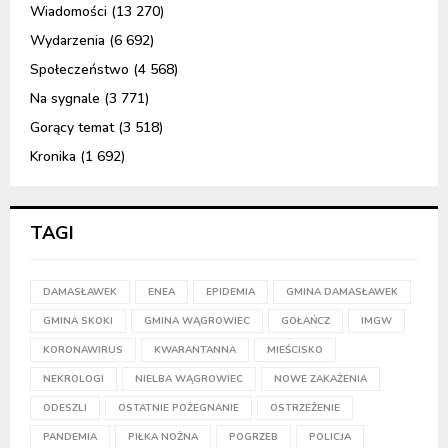
Wiadomości
(13 270)
Wydarzenia
(6 692)
Społeczeństwo
(4 568)
Na sygnale
(3 771)
Gorący temat
(3 518)
Kronika
(1 692)
TAGI
DAMASŁAWEK
ENEA
EPIDEMIA
GMINA DAMASŁAWEK
GMINA SKOKI
GMINA WĄGROWIEC
GOŁAŃCZ
IMGW
KORONAWIRUS
KWARANTANNA
MIEŚCISKO
NEKROLOGI
NIELBA WĄGROWIEC
NOWE ZAKAŻENIA
ODESZLI
OSTATNIE POŻEGNANIE
OSTRZEŻENIE
PANDEMIA
PIŁKA NOŻNA
POGRZEB
POLICJA