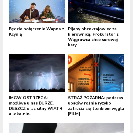
Będzie połączenie Wapna z
Pijany obcokrajowiec za
Kcynią
kierownicą. Prokurator z
Wągrowca chce surowej
kary
IMGW OSTRZEGA:
STRAŻ POŻARNA: podczas
możliwe u nas BURZE,
upałów rośnie ryzyko
DESZCZ oraz silny WIATR,
zatrucia się tlenkiem węgla
a lokalnie...
[FILM]