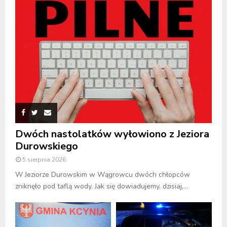
Dwóch nastolatków wyłowiono z Jeziora
Durowskiego
5 sierpnia 2026
W Jeziorze Durowskim w Wągrowcu dwóch chłopców
zniknęło pod taflą wody. Jak się dowiadujemy, dzisiaj,...