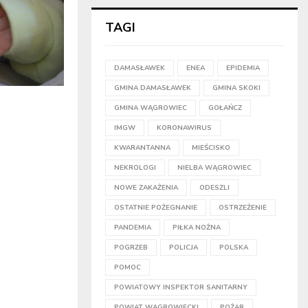
TAGI
DAMASŁAWEK
ENEA
EPIDEMIA
GMINA DAMASŁAWEK
GMINA SKOKI
GMINA WĄGROWIEC
GOŁAŃCZ
IMGW
KORONAWIRUS
KWARANTANNA
MIEŚCISKO
NEKROLOGI
NIELBA WĄGROWIEC
NOWE ZAKAŻENIA
ODESZLI
OSTATNIE POŻEGNANIE
OSTRZEŻENIE
PANDEMIA
PIŁKA NOŻNA
POGRZEB
POLICJA
POLSKA
POMOC
POWIATOWY INSPEKTOR SANITARNY
POWIAT WĄGROWIECKI
POŻAR