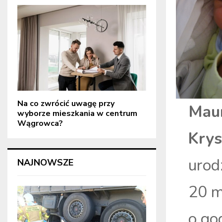
Na co zwrócić uwagę przy
Mau
wyborze mieszkania w centrum
Wągrowca?
Kry
urod
NAJNOWSZE
20 m
o go