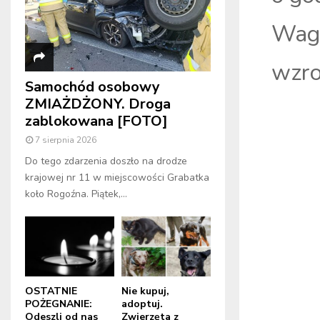
Waga
wzro
Samochód osobowy
ZMIAŻDŻONY. Droga
zablokowana [FOTO]
7 sierpnia 2026
Do tego zdarzenia doszło na drodze
krajowej nr 11 w miejscowości Grabatka
koło Rogoźna. Piątek,...
OSTATNIE
Nie kupuj,
POŻEGNANIE:
adoptuj.
Odeszli od nas
Zwierzęta z