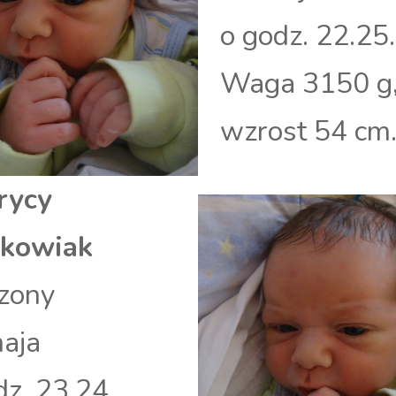
o godz. 22.25.
Waga 3150 g
wzrost 54 cm
rycy
skowiak
zony
aja
dz. 23.24.