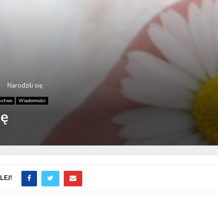
Narodzili się
ństwo
Wiadomości
ię
EJ!