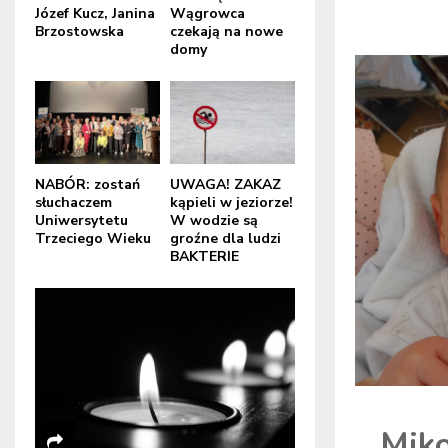
Józef Kucz, Janina
Wągrowca
Brzostowska
czekają na nowe
domy
NABÓR: zostań
UWAGA! ZAKAZ
słuchaczem
kąpieli w jeziorze!
Uniwersytetu
W wodzie są
Trzeciego Wieku
groźne dla ludzi
BAKTERIE
Miko