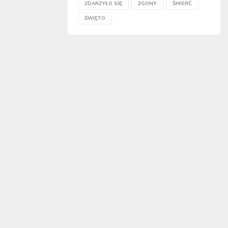
ZDARZYŁO SIĘ
ZGONY
ŚMIERĆ
ŚWIĘTO