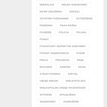
NEKROLOGI
NIELBA WĄGROWIEC
NOWE ZAKAŻENIA
ODESZLI
OSTATNIE POŻEGNANIE
OSTRZEŻENIE
PANDEMIA
PIŁKA NOŻNA
POGRZEB
POLICJA
POLSKA
POMOC
POWIATOWY INSPEKTOR SANITARNY
POWIAT WĄGROWIECKI
POŻAR
PRACA
PROGNOZA
PRĄD
ROGOŹNO
SANPEID
SKOKI
STRAŻ POŻARNA
SZPITAL
URZĄD MIEJSKI
WIELKOPOLSKA
WIELKOPOLSKI URZĄD WOJEWÓDZKI
WYPADEK
WYŁĄCZENIA
WĄGROWIEC
ZAGROŻENIE