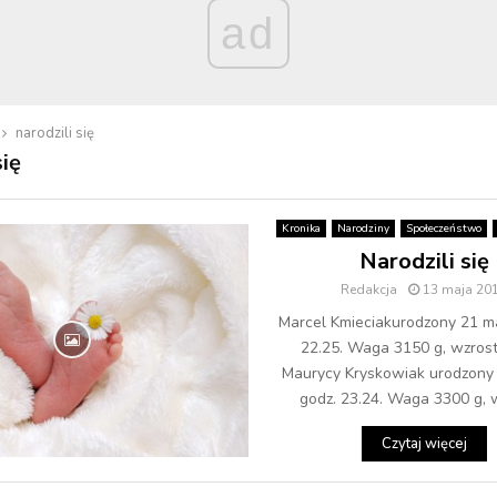
ad
narodzili się
się
Kronika
Narodziny
Społeczeństwo
Narodzili się
Redakcja
13 maja 20
Marcel Kmieciakurodzony 21 ma
22.25. Waga 3150 g, wzrost
Maurycy Kryskowiak urodzony 
godz. 23.24. Waga 3300 g, w
Czytaj więcej