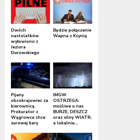
Dwóch
Będzie połączenie
nastolatków
Wapna z Kcynią
wyłowiono z
Jeziora
Durowskiego
Pijany
IMGW
obcokrajowiec za
OSTRZEGA:
kierownicą.
możliwe u nas
Prokurator z
BURZE, DESZCZ
Wągrowca chce
oraz silny WIATR,
surowej kary
a lokalnie...