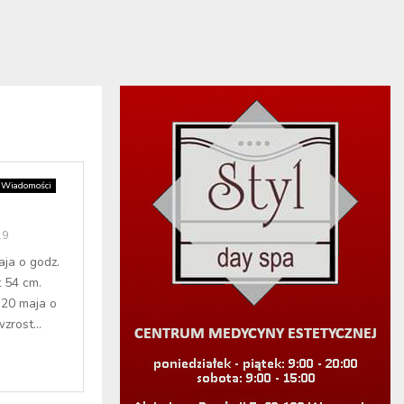
Wiadomości
19
ja o godz.
 54 cm.
20 maja o
zrost...