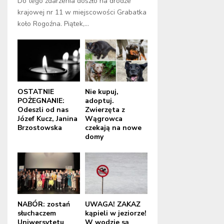
Do tego zdarzenia doszło na drodze
krajowej nr 11 w miejscowości Grabatka
koło Rogoźna. Piątek,...
OSTATNIE
Nie kupuj,
POŻEGNANIE:
adoptuj.
Odeszli od nas
Zwierzęta z
Józef Kucz, Janina
Wągrowca
Brzostowska
czekają na nowe
domy
NABÓR: zostań
UWAGA! ZAKAZ
słuchaczem
kąpieli w jeziorze!
Uniwersytetu
W wodzie są