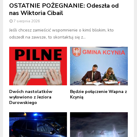
OSTATNIE POŻEGNANIE: Odeszła od
nas Wiktoria Cibail
7 sierpnia 2026
Jeśli chcesz zamieścić wspomnienie o kimś bliskim, kto
odszedł na zawsze, to skontaktuj się z...
Dwóch nastolatków
Będzie połączenie Wapna z
wyłowiono z Jeziora
Kcynią
Durowskiego