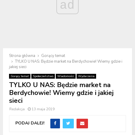
ad
Strona główna
Gorący temat
TYLKO U NAS: Będzie market na Berdychowie! Wiemy gdzie i
jakiej sieci
Gorący temat
Społeczeństwo
Wiadomości
Wydarzenia
TYLKO U NAS: Będzie market na
Berdychowie! Wiemy gdzie i jakiej
sieci
Redakcja
13 maja 2019
PODAJ DALEJ!