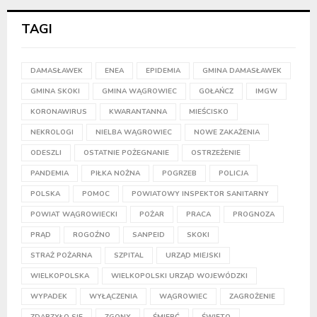
TAGI
DAMASŁAWEK
ENEA
EPIDEMIA
GMINA DAMASŁAWEK
GMINA SKOKI
GMINA WĄGROWIEC
GOŁAŃCZ
IMGW
KORONAWIRUS
KWARANTANNA
MIEŚCISKO
NEKROLOGI
NIELBA WĄGROWIEC
NOWE ZAKAŻENIA
ODESZLI
OSTATNIE POŻEGNANIE
OSTRZEŻENIE
PANDEMIA
PIŁKA NOŻNA
POGRZEB
POLICJA
POLSKA
POMOC
POWIATOWY INSPEKTOR SANITARNY
POWIAT WĄGROWIECKI
POŻAR
PRACA
PROGNOZA
PRĄD
ROGOŹNO
SANPEID
SKOKI
STRAŻ POŻARNA
SZPITAL
URZĄD MIEJSKI
WIELKOPOLSKA
WIELKOPOLSKI URZĄD WOJEWÓDZKI
WYPADEK
WYŁĄCZENIA
WĄGROWIEC
ZAGROŻENIE