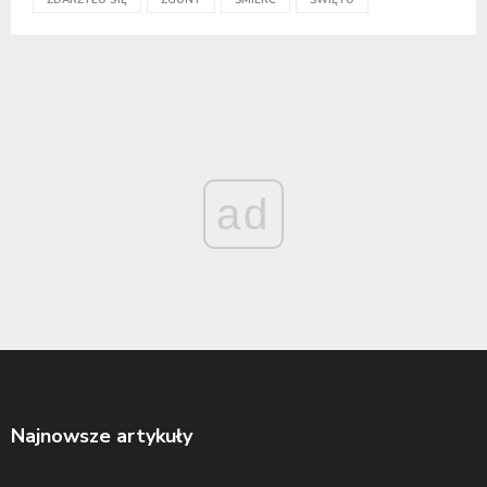
ZDARZYŁO SIĘ
ZGONY
ŚMIERĆ
ŚWIĘTO
ad
Najnowsze artykuły