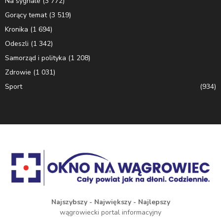
Na sygnale
(3 772)
Gorący temat
(3 519)
Kronika
(1 694)
Odeszli
(1 342)
Samorząd i polityka
(1 208)
Zdrowie
(1 031)
Sport
(934)
Najszybszy - Największy - Najlepszy
wągrowiecki portal informacyjny