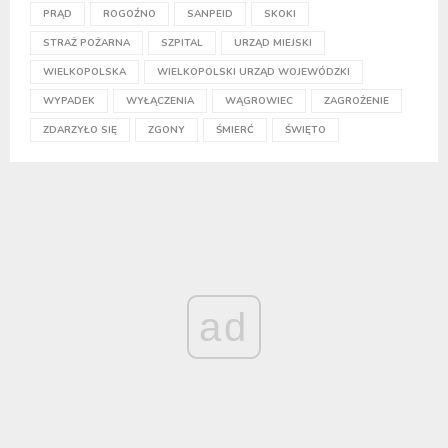
PRĄD
ROGOŹNO
SANPEID
SKOKI
STRAŻ POŻARNA
SZPITAL
URZĄD MIEJSKI
WIELKOPOLSKA
WIELKOPOLSKI URZĄD WOJEWÓDZKI
WYPADEK
WYŁĄCZENIA
WĄGROWIEC
ZAGROŻENIE
ZDARZYŁO SIĘ
ZGONY
ŚMIERĆ
ŚWIĘTO
ad