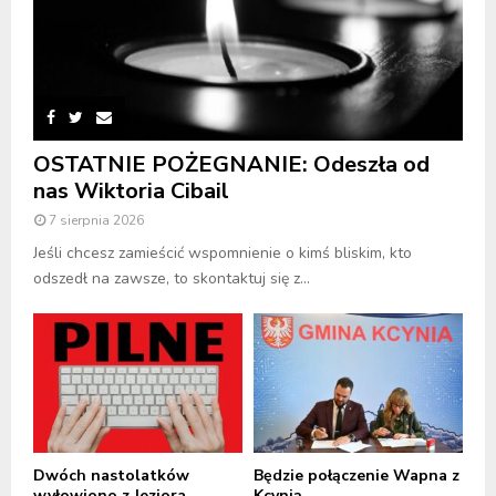
OSTATNIE POŻEGNANIE: Odeszła od
nas Wiktoria Cibail
7 sierpnia 2026
Jeśli chcesz zamieścić wspomnienie o kimś bliskim, kto
odszedł na zawsze, to skontaktuj się z...
Dwóch nastolatków
Będzie połączenie Wapna z
wyłowiono z Jeziora
Kcynią