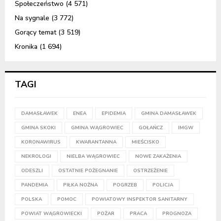
Społeczeństwo
(4 571)
Na sygnale
(3 772)
Gorący temat
(3 519)
Kronika
(1 694)
TAGI
DAMASŁAWEK
ENEA
EPIDEMIA
GMINA DAMASŁAWEK
GMINA SKOKI
GMINA WĄGROWIEC
GOŁAŃCZ
IMGW
KORONAWIRUS
KWARANTANNA
MIEŚCISKO
NEKROLOGI
NIELBA WĄGROWIEC
NOWE ZAKAŻENIA
ODESZLI
OSTATNIE POŻEGNANIE
OSTRZEŻENIE
PANDEMIA
PIŁKA NOŻNA
POGRZEB
POLICJA
POLSKA
POMOC
POWIATOWY INSPEKTOR SANITARNY
POWIAT WĄGROWIECKI
POŻAR
PRACA
PROGNOZA