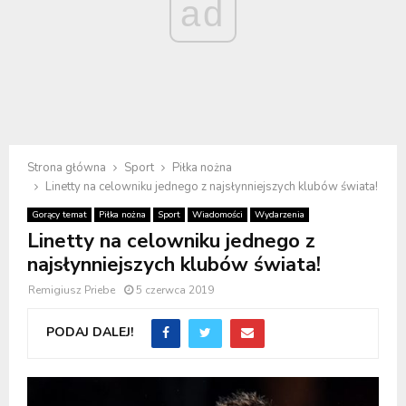
ad
Strona główna
Sport
Piłka nożna
Linetty na celowniku jednego z najsłynniejszych klubów świata!
Gorący temat
Piłka nożna
Sport
Wiadomości
Wydarzenia
Linetty na celowniku jednego z
najsłynniejszych klubów świata!
Remigiusz Priebe
5 czerwca 2019
PODAJ DALEJ!