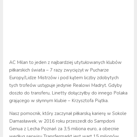
AC Milan to jeden z najbardziej utytułowanych klubów
piłkarskich świata – 7 razy zwyciężył w Pucharze
Europy/Lidze Mistrzów i pod kątem liczby zdobytych
tych trofeów ustępuje jedynie Realowi Madryt. Gdyby
doszło do transferu, Linetty dołączyłby do innego Polaka
grającego w słynnym klubie – Krzysztofa Piątka.
Nasz pomocnik, który zaczynał piłkarską karierę w Sokole
Damasławek, w 2016 roku przeszedł do Sampdorii
Genua z Lecha Poznań za 3,5 miliona euro, a obecnie
według serwisu Transfermarkt jest wart 15 milionów