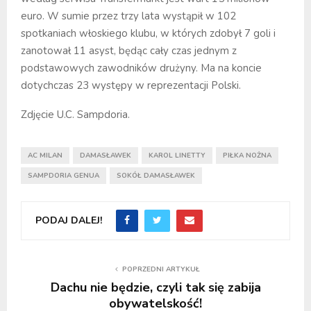
euro. W sumie przez trzy lata wystąpił w 102
spotkaniach włoskiego klubu, w których zdobył 7 goli i
zanotował 11 asyst, będąc cały czas jednym z
podstawowych zawodników drużyny. Ma na koncie
dotychczas 23 występy w reprezentacji Polski.
Zdjęcie U.C. Sampdoria.
AC MILAN
DAMASŁAWEK
KAROL LINETTY
PIŁKA NOŻNA
SAMPDORIA GENUA
SOKÓŁ DAMASŁAWEK
PODAJ DALEJ!
POPRZEDNI ARTYKUŁ
Dachu nie będzie, czyli tak się zabija
obywatelskość!