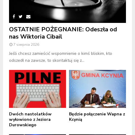
OSTATNIE POŻEGNANIE: Odeszła od
nas Wiktoria Cibail
7 sierpnia 2026
Jeśli chcesz zamieścić wspomnienie o kimś bliskim, kto
odszedł na zawsze, to skontaktuj się z...
Dwóch nastolatków
Będzie połączenie Wapna z
wyłowiono z Jeziora
Kcynią
Durowskiego