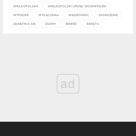
WIELKOPOLSKA
WIELKOPOLSKI URZĄD WOJEWÓDZKI
WYPADEK
WYŁĄCZENIA
WĄGROWIEC
ZAGROŻENIE
ZDARZYŁO SIĘ
ZGONY
ŚMIERĆ
ŚWIĘTO
ad