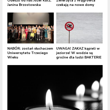
Odeszli od nas Józef Kucz,
Zwierzęta z Wągrowca
Janina Brzostowska
czekają na nowe domy
NABÓR: zostań słuchaczem
UWAGA! ZAKAZ kąpieli w
Uniwersytetu Trzeciego
jeziorze! W wodzie są
Wieku
groźne dla ludzi BAKTERIE