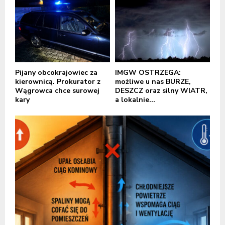
Pijany obcokrajowiec za
IMGW OSTRZEGA:
kierownicą. Prokurator z
możliwe u nas BURZE,
Wągrowca chce surowej
DESZCZ oraz silny WIATR,
kary
a lokalnie...