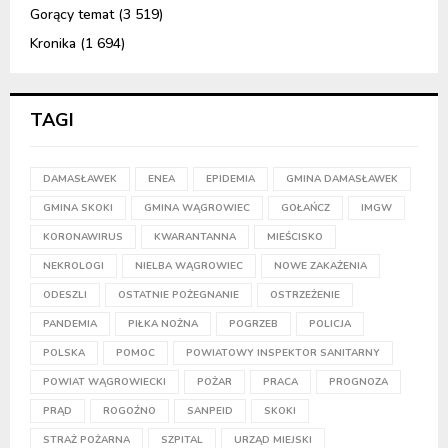
Gorący temat
(3 519)
Kronika
(1 694)
TAGI
DAMASŁAWEK
ENEA
EPIDEMIA
GMINA DAMASŁAWEK
GMINA SKOKI
GMINA WĄGROWIEC
GOŁAŃCZ
IMGW
KORONAWIRUS
KWARANTANNA
MIEŚCISKO
NEKROLOGI
NIELBA WĄGROWIEC
NOWE ZAKAŻENIA
ODESZLI
OSTATNIE POŻEGNANIE
OSTRZEŻENIE
PANDEMIA
PIŁKA NOŻNA
POGRZEB
POLICJA
POLSKA
POMOC
POWIATOWY INSPEKTOR SANITARNY
POWIAT WĄGROWIECKI
POŻAR
PRACA
PROGNOZA
PRĄD
ROGOŹNO
SANPEID
SKOKI
STRAŻ POŻARNA
SZPITAL
URZĄD MIEJSKI