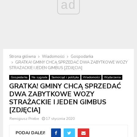
ad
Strona główna
Wiadomości
Gospodarka
GRATKA! GMINY CHCĄ SPRZEDAĆ DWA ZABYTKOWE WOZY
STRAŻACKIE I JEDEN GIMBUS [ZDJĘCIA]
Gospodarka
Na sygnale
Samorząd i polityka
Wiadomości
Wydarzenia
GRATKA! GMINY CHCĄ SPRZEDAĆ
DWA ZABYTKOWE WOZY
STRAŻACKIE I JEDEN GIMBUS
[ZDJĘCIA]
Remigiusz Priebe
17 stycznia 2020
PODAJ DALEJ!