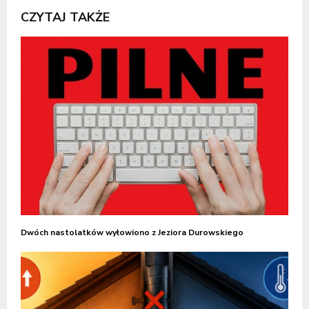
CZYTAJ TAKŻE
Dwóch nastolatków wyłowiono z Jeziora Durowskiego