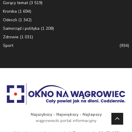
Gorący temat
(3 519)
Kronika
(1 694)
Odeszli
(1 342)
Samorząd i polityka
(1 208)
Zdrowie
(1 031)
Sport
(934)
Najszybszy - Największy - Najlepszy
wągrowiecki portal informacyjny