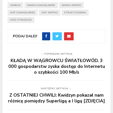
GIMBUS
GMINA DAMASŁAWEK
GMINA WAPNO
OSP DAMASŁAWEK
OSP WAPNO
STRAŻ POŻARNA
WÓZ STRAŻACKI
PODAJ DALEJ!
POPRZEDNI ARTYKUŁ
KŁADĄ W WĄGROWCU ŚWIATŁOWÓD. 3
000 gospodarstw zyska dostęp do Internetu
o szybkości 100 Mb/s
NASTĘPNY ARTYKUŁ
Z OSTATNIEJ CHWILI: Kwidzyn pokazał nam
różnicę pomiędzy Superligą a I ligą [ZDJĘCIA]