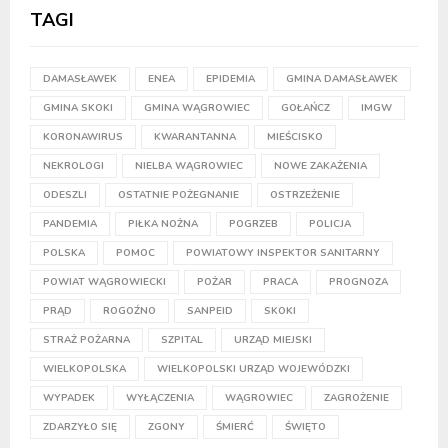
TAGI
DAMASŁAWEK
ENEA
EPIDEMIA
GMINA DAMASŁAWEK
GMINA SKOKI
GMINA WĄGROWIEC
GOŁAŃCZ
IMGW
KORONAWIRUS
KWARANTANNA
MIEŚCISKO
NEKROLOGI
NIELBA WĄGROWIEC
NOWE ZAKAŻENIA
ODESZLI
OSTATNIE POŻEGNANIE
OSTRZEŻENIE
PANDEMIA
PIŁKA NOŻNA
POGRZEB
POLICJA
POLSKA
POMOC
POWIATOWY INSPEKTOR SANITARNY
POWIAT WĄGROWIECKI
POŻAR
PRACA
PROGNOZA
PRĄD
ROGOŹNO
SANPEID
SKOKI
STRAŻ POŻARNA
SZPITAL
URZĄD MIEJSKI
WIELKOPOLSKA
WIELKOPOLSKI URZĄD WOJEWÓDZKI
WYPADEK
WYŁĄCZENIA
WĄGROWIEC
ZAGROŻENIE
ZDARZYŁO SIĘ
ZGONY
ŚMIERĆ
ŚWIĘTO