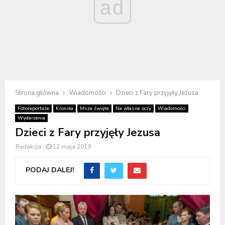
ad
Strona główna
Wiadomości
Dzieci z Fary przyjęły Jezusa
Fotoreportaże
Kronika
Msze święte
Na własne oczy
Wiadomości
Wydarzenia
Dzieci z Fary przyjęły Jezusa
Redakcja
12 maja 2019
PODAJ DALEJ!