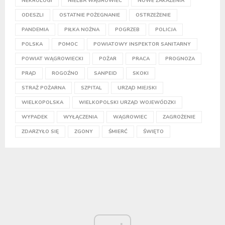
NEKROLOGI
NIELBA WĄGROWIEC
NOWE ZAKAŻENIA
ODESZLI
OSTATNIE POŻEGNANIE
OSTRZEŻENIE
PANDEMIA
PIŁKA NOŻNA
POGRZEB
POLICJA
POLSKA
POMOC
POWIATOWY INSPEKTOR SANITARNY
POWIAT WĄGROWIECKI
POŻAR
PRACA
PROGNOZA
PRĄD
ROGOŹNO
SANPEID
SKOKI
STRAŻ POŻARNA
SZPITAL
URZĄD MIEJSKI
WIELKOPOLSKA
WIELKOPOLSKI URZĄD WOJEWÓDZKI
WYPADEK
WYŁĄCZENIA
WĄGROWIEC
ZAGROŻENIE
ZDARZYŁO SIĘ
ZGONY
ŚMIERĆ
ŚWIĘTO