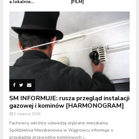
a lokalnie...
[FILM]
SM INFORMUJE: rusza przegląd instalacji
gazowej i kominów [HARMONOGRAM]
5 sierpnia 2026
Fachowcy wkrótce odwiedzą wybrane mieszkania.
Spółdzielnia Mieszkaniowa w Wągrowcu informuje o
przeglądzie przewodów kominowych i...