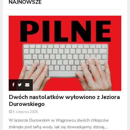
NAJNOWSZE
Dwóch nastolatków wyłowiono z Jeziora
Durowskiego
5 sierpnia 2026
W Jeziorze Durowskim w Wągrowcu dwóch chłopców
zniknęło pod taflą wody. Jak się dowiadujemy, dzisiaj,...