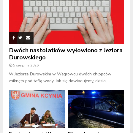
Dwóch nastolatków wyłowiono z Jeziora
Durowskiego
5 sierpnia 2026
W Jeziorze Durowskim w Wągrowcu dwóch chłopców
zniknęło pod taflą wody. Jak się dowiadujemy, dzisiaj,...