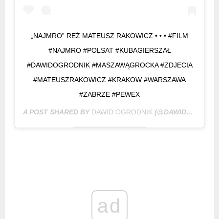
„NAJMRO” REŻ MATEUSZ RAKOWICZ • • • #FILM
#NAJMRO #POLSAT #KUBAGIERSZAŁ
#DAWIDOGRODNIK #MASZAWĄGROCKA #ZDJECIA
#MATEUSZRAKOWICZ #KRAKOW #WARSZAWA
#ZABRZE #PEWEX
A POST SHARED BY
DAWID OGRODNIK
(@DAWIDOGRODNIKOFFICIAL) ON
ad