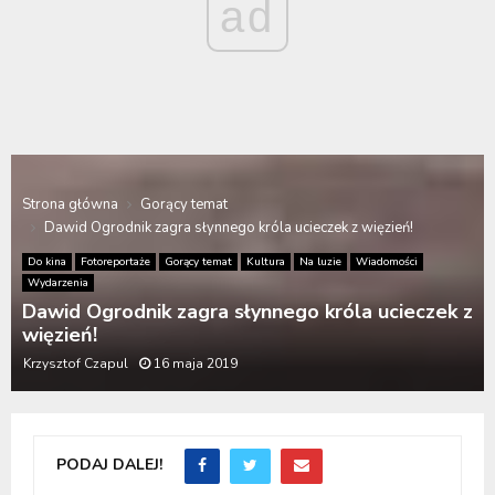
ad
Strona główna
Gorący temat
Dawid Ogrodnik zagra słynnego króla ucieczek z więzień!
Do kina
Fotoreportaże
Gorący temat
Kultura
Na luzie
Wiadomości
Wydarzenia
Dawid Ogrodnik zagra słynnego króla ucieczek z
więzień!
Krzysztof Czapul
16 maja 2019
PODAJ DALEJ!