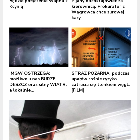
Będzie połączenie Wapna z
Pijany obcokrajowiec za
Kcynią
kierownicą. Prokurator z
Wągrowca chce surowej
kary
IMGW OSTRZEGA:
STRAŻ POŻARNA: podczas
możliwe u nas BURZE,
upałów rośnie ryzyko
DESZCZ oraz silny WIATR,
zatrucia się tlenkiem węgla
a lokalnie...
[FILM]