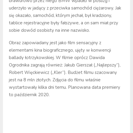
brawurowo przez niego BMW wpadło w poślizg i
uderzyło w jadący z przeciwka samochód ciężarowy. Jak
się okazało, samochód, którym jechał, był kradziony,
tablice rejestracyjne były fałszywe, a on sam miał przy
sobie dowód osobisty na inne nazwisko.
Obraz zapowiadany jest jako film sensacyjny z
elementami kina biograficznego, ujęty w konwencji
ballady łotrzykowskiej. W filmie oprócz Dawida
Ogrodnika zagrają również: Jakub Gierszał („Najlepszy”),
Robert Więckiewicz („Kler”). Budżet filmu szacowany
jest na 8 mln złotych. Zdjęcia do filmu właśnie
wystartowały kilka dni temu. Planowana data premiery
to październik 2020.