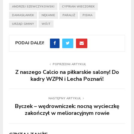
ANDRZEJ SZEWCZYKOWSKI
CYPRIAN WIECZOREK
DAMASŁAWEK
NĘKANIE
PARALIŻ
PISMA
URZĄD GMINY
WÓJT
PODAJ DALEJ!
POPRZEDNI ARTYKUŁ
Z naszego Calcio na piłkarskie salony! Do
kadry WZPN i Lecha Poznań!
NASTĘPNY ARTYKUŁ
Byczek – wędrowniczek: nocną wycieczkę
zakończył w melioracyjnym rowie