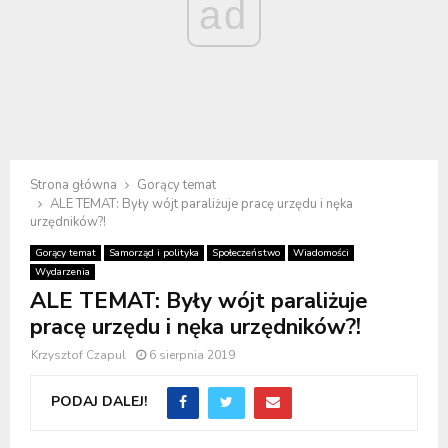
ad
Strona główna
Gorący temat
ALE TEMAT: Były wójt paraliżuje pracę urzędu i nęka
urzędników?!
Gorący temat
Samorząd i polityka
Społeczeństwo
Wiadomości
Wydarzenia
ALE TEMAT: Były wójt paraliżuje
pracę urzędu i nęka urzędników?!
Krzysztof Czapul
6 sierpnia 2019
PODAJ DALEJ!