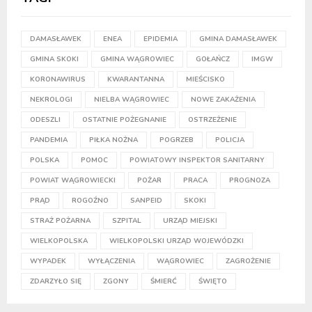
DAMASŁAWEK
ENEA
EPIDEMIA
GMINA DAMASŁAWEK
GMINA SKOKI
GMINA WĄGROWIEC
GOŁAŃCZ
IMGW
KORONAWIRUS
KWARANTANNA
MIEŚCISKO
NEKROLOGI
NIELBA WĄGROWIEC
NOWE ZAKAŻENIA
ODESZLI
OSTATNIE POŻEGNANIE
OSTRZEŻENIE
PANDEMIA
PIŁKA NOŻNA
POGRZEB
POLICJA
POLSKA
POMOC
POWIATOWY INSPEKTOR SANITARNY
POWIAT WĄGROWIECKI
POŻAR
PRACA
PROGNOZA
PRĄD
ROGOŹNO
SANPEID
SKOKI
STRAŻ POŻARNA
SZPITAL
URZĄD MIEJSKI
WIELKOPOLSKA
WIELKOPOLSKI URZĄD WOJEWÓDZKI
WYPADEK
WYŁĄCZENIA
WĄGROWIEC
ZAGROŻENIE
ZDARZYŁO SIĘ
ZGONY
ŚMIERĆ
ŚWIĘTO