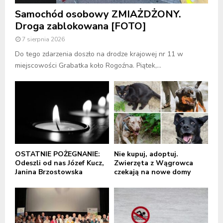
Samochód osobowy ZMIAŻDŻONY.
Droga zablokowana [FOTO]
7 sierpnia 2026
Do tego zdarzenia doszło na drodze krajowej nr 11 w
miejscowości Grabatka koło Rogoźna. Piątek,...
OSTATNIE POŻEGNANIE:
Nie kupuj, adoptuj.
Odeszli od nas Józef Kucz,
Zwierzęta z Wągrowca
Janina Brzostowska
czekają na nowe domy