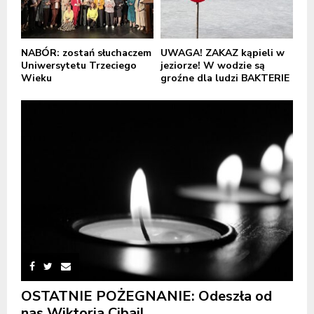
NABÓR: zostań słuchaczem
UWAGA! ZAKAZ kąpieli w
Uniwersytetu Trzeciego
jeziorze! W wodzie są
Wieku
groźne dla ludzi BAKTERIE
OSTATNIE POŻEGNANIE: Odeszła od
nas Wiktoria Cibail