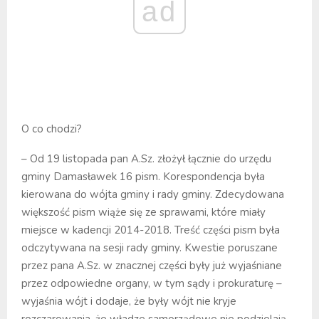
ad
O co chodzi?
– Od 19 listopada pan A.Sz. złożył łącznie do urzędu
gminy Damasławek 16 pism. Korespondencja była
kierowana do wójta gminy i rady gminy. Zdecydowana
większość pism wiąże się ze sprawami, które miały
miejsce w kadencji 2014-2018. Treść części pism była
odczytywana na sesji rady gminy. Kwestie poruszane
przez pana A.Sz. w znacznej części były już wyjaśniane
przez odpowiedne organy, w tym sądy i prokuraturę –
wyjaśnia wójt i dodaje, że były wójt nie kryje
rozczarowania, że władze samorządowe nie podzielają