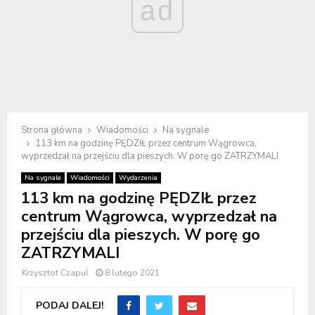
ad
Strona główna
Wiadomości
Na sygnale
113 km na godzinę PĘDZIŁ przez centrum Wągrowca,
wyprzedzał na przejściu dla pieszych. W porę go ZATRZYMALI
Na sygnale
Wiadomości
Wydarzenia
113 km na godzinę PĘDZIŁ przez
centrum Wągrowca, wyprzedzał na
przejściu dla pieszych. W porę go
ZATRZYMALI
Krzysztof Czapul
8 lutego 2021
PODAJ DALEJ!