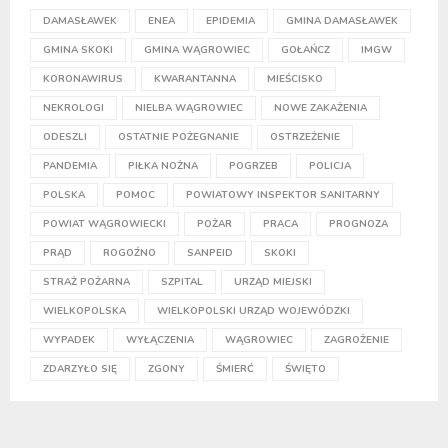
DAMASŁAWEK
ENEA
EPIDEMIA
GMINA DAMASŁAWEK
GMINA SKOKI
GMINA WĄGROWIEC
GOŁAŃCZ
IMGW
KORONAWIRUS
KWARANTANNA
MIEŚCISKO
NEKROLOGI
NIELBA WĄGROWIEC
NOWE ZAKAŻENIA
ODESZLI
OSTATNIE POŻEGNANIE
OSTRZEŻENIE
PANDEMIA
PIŁKA NOŻNA
POGRZEB
POLICJA
POLSKA
POMOC
POWIATOWY INSPEKTOR SANITARNY
POWIAT WĄGROWIECKI
POŻAR
PRACA
PROGNOZA
PRĄD
ROGOŹNO
SANPEID
SKOKI
STRAŻ POŻARNA
SZPITAL
URZĄD MIEJSKI
WIELKOPOLSKA
WIELKOPOLSKI URZĄD WOJEWÓDZKI
WYPADEK
WYŁĄCZENIA
WĄGROWIEC
ZAGROŻENIE
ZDARZYŁO SIĘ
ZGONY
ŚMIERĆ
ŚWIĘTO