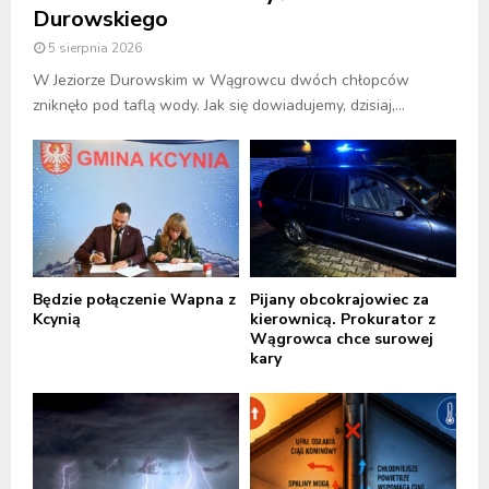
Durowskiego
5 sierpnia 2026
W Jeziorze Durowskim w Wągrowcu dwóch chłopców
zniknęło pod taflą wody. Jak się dowiadujemy, dzisiaj,...
Będzie połączenie Wapna z
Pijany obcokrajowiec za
Kcynią
kierownicą. Prokurator z
Wągrowca chce surowej
kary