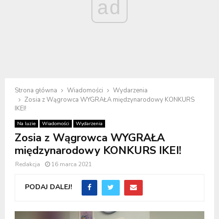
ad
Strona główna
Wiadomości
Wydarzenia
Zosia z Wągrowca WYGRAŁA międzynarodowy KONKURS
IKEI!
Na luzie
Wiadomości
Wydarzenia
Zosia z Wągrowca WYGRAŁA
międzynarodowy KONKURS IKEI!
Redakcja
16 marca 2021
PODAJ DALEJ!