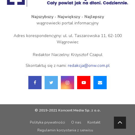
Najszybszy - Największy - Najlepszy
wągrowiecki portal informacyjny
Adres korespondencyjny: ul. ul. Taszarowska 11, 62-100
Wągrowiec
Redaktor Naczelny: Krzysztof Czapul
Skontaktuj się z nami:
redakcja@onw.com.pl
© 2019-2021 Koncent Media Sp. z o.o.
Polityka prywatności
O nas
Kontakt
Regulamin korzystania z serwisu