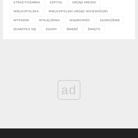
STRAŻ POŻARNA
SZPITAL
URZĄD MIEJSKI
WIELKOPOLSKA
WIELKOPOLSKI URZĄD WOJEWÓDZKI
WYPADEK
WYŁĄCZENIA
WĄGROWIEC
ZAGROŻENIE
ZDARZYŁO SIĘ
ZGONY
ŚMIERĆ
ŚWIĘTO
ad