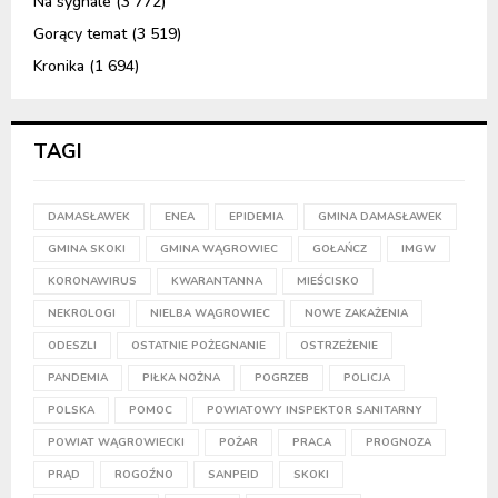
Na sygnale
(3 772)
Gorący temat
(3 519)
Kronika
(1 694)
TAGI
DAMASŁAWEK
ENEA
EPIDEMIA
GMINA DAMASŁAWEK
GMINA SKOKI
GMINA WĄGROWIEC
GOŁAŃCZ
IMGW
KORONAWIRUS
KWARANTANNA
MIEŚCISKO
NEKROLOGI
NIELBA WĄGROWIEC
NOWE ZAKAŻENIA
ODESZLI
OSTATNIE POŻEGNANIE
OSTRZEŻENIE
PANDEMIA
PIŁKA NOŻNA
POGRZEB
POLICJA
POLSKA
POMOC
POWIATOWY INSPEKTOR SANITARNY
POWIAT WĄGROWIECKI
POŻAR
PRACA
PROGNOZA
PRĄD
ROGOŹNO
SANPEID
SKOKI