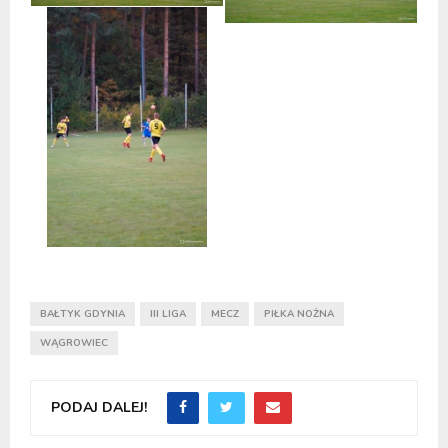
BAŁTYK GDYNIA
III LIGA
MECZ
PIŁKA NOŻNA
WĄGROWIEC
PODAJ DALEJ!