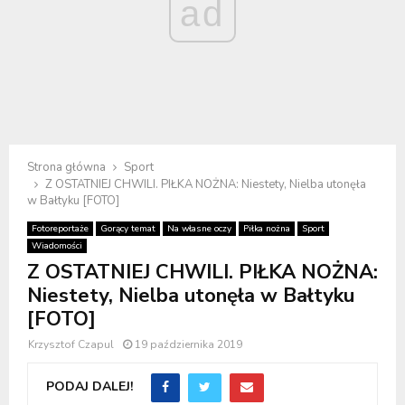
ad
Strona główna
Sport
Z OSTATNIEJ CHWILI. PIŁKA NOŻNA: Niestety, Nielba utonęła
w Bałtyku [FOTO]
Fotoreportaże
Gorący temat
Na własne oczy
Piłka nożna
Sport
Wiadomości
Z OSTATNIEJ CHWILI. PIŁKA NOŻNA:
Niestety, Nielba utonęła w Bałtyku
[FOTO]
Krzysztof Czapul
19 października 2019
PODAJ DALEJ!