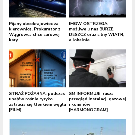
Pijany obcokrajowiec za
IMGW OSTRZEGA:
kierownicą. Prokurator z
możliwe u nas BURZE,
Wągrowca chce surowej
DESZCZ oraz silny WIATR,
kary
a lokalnie...
STRAŻ POŻARNA: podczas
SM INFORMUJE: rusza
upałów rośnie ryzyko
przegląd instalacji gazowej
zatrucia się tlenkiem węgla
i kominów
[FILM]
[HARMONOGRAM]