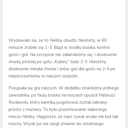
Wydawało się, że to Nielbę obudzi. Niestety, w 60
minucie zrobiło się 1-3. Błąd w środku boiska, kontra
gości i gol. Na szczęście nie załamaliśmy się. I dosłownie
chwilę później po golu „Kubiny” było 2-3. Niestety,
dosłownie minęła chwila i znów gol dla gości na 2-4 po
nieporozumieniu w naszym zespole.
Posypała się gra naszych. W dodatku straciliśmy jednego
zawodnika, po faulu boisko na noszach opuścił Mateusz
Rocławski, który karetką pogotowia został zabrany
prosto z murawy. To było posumowanie słabszego
meczu Nielby. Najgorsze, ze nasz rywal wcale nie był tak
mocny. Wynik już nie uległ zmianie do ostatniego