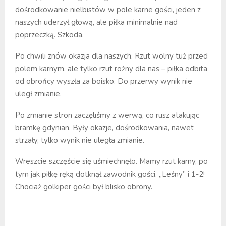
dośrodkowanie nielbistów w pole karne gości, jeden z
naszych uderzył głową, ale piłka minimalnie nad
poprzeczką. Szkoda.
Po chwili znów okazja dla naszych. Rzut wolny tuż przed
polem karnym, ale tylko rzut rożny dla nas – piłka odbita
od obrońcy wyszła za boisko. Do przerwy wynik nie
uległ zmianie.
Po zmianie stron zaczęliśmy z werwą, co rusz atakując
bramkę gdynian. Były okazje, dośrodkowania, nawet
strzały, tylko wynik nie uległa zmianie.
Wreszcie szczęście się uśmiechnęło. Mamy rzut karny, po
tym jak piłkę ręką dotknął zawodnik gości. „Leśny” i 1-2!
Chociaż golkiper gości był blisko obrony.