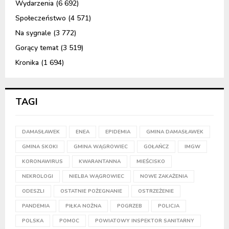
Wydarzenia
(6 692)
Społeczeństwo
(4 571)
Na sygnale
(3 772)
Gorący temat
(3 519)
Kronika
(1 694)
TAGI
DAMASŁAWEK
ENEA
EPIDEMIA
GMINA DAMASŁAWEK
GMINA SKOKI
GMINA WĄGROWIEC
GOŁAŃCZ
IMGW
KORONAWIRUS
KWARANTANNA
MIEŚCISKO
NEKROLOGI
NIELBA WĄGROWIEC
NOWE ZAKAŻENIA
ODESZLI
OSTATNIE POŻEGNANIE
OSTRZEŻENIE
PANDEMIA
PIŁKA NOŻNA
POGRZEB
POLICJA
POLSKA
POMOC
POWIATOWY INSPEKTOR SANITARNY