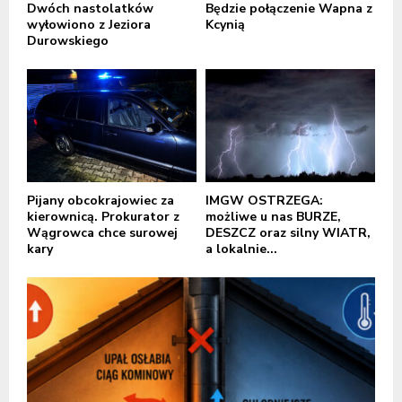
Dwóch nastolatków
Będzie połączenie Wapna z
wyłowiono z Jeziora
Kcynią
Durowskiego
Pijany obcokrajowiec za
IMGW OSTRZEGA:
kierownicą. Prokurator z
możliwe u nas BURZE,
Wągrowca chce surowej
DESZCZ oraz silny WIATR,
kary
a lokalnie...