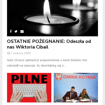
OSTATNIE POŻEGNANIE: Odeszła od
nas Wiktoria Cibail
7 sierpnia 2026
Jeśli chcesz zamieścić wspomnienie o kimś bliskim, kto
odszedł na zawsze, to skontaktuj się z...