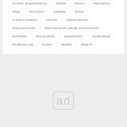
POWIAT WĄGROWIECKI
POŻAR
PRACA
PROGNOZA
PRĄD
ROGOŹNO
SANPEID
SKOKI
STRAŻ POŻARNA
SZPITAL
URZĄD MIEJSKI
WIELKOPOLSKA
WIELKOPOLSKI URZĄD WOJEWÓDZKI
WYPADEK
WYŁĄCZENIA
WĄGROWIEC
ZAGROŻENIE
ZDARZYŁO SIĘ
ZGONY
ŚMIERĆ
ŚWIĘTO
ad