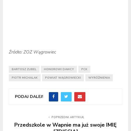
Źródło: ZOZ Wągrowiec
BARTOSZ ZUBEL
HONOROWI DAWCY
PCK
PIOTR MICHALAK
POWIAT WĄGROWIECKI
WYRÓŻNIENIA
PODAJ DALEJ!
POPRZEDNI ARTYKUŁ
Przedszkole w Wapnie ma już swoje IMIĘ