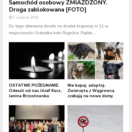
Samochód osobowy ZMIAŻDŻONY.
Droga zablokowana [FOTO]
7 sierpnia 2026
Do tego zdarzenia doszło na drodze krajowej nr 11 w
miejscowości Grabatka koło Rogoźna. Piątek,...
OSTATNIE POŻEGNANIE:
Nie kupuj, adoptuj.
Odeszli od nas Józef Kucz,
Zwierzęta z Wągrowca
Janina Brzostowska
czekają na nowe domy