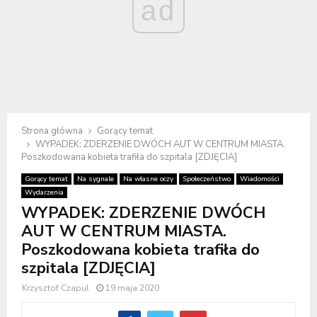
ad
Strona główna
Gorący temat
WYPADEK: ZDERZENIE DWÓCH AUT W CENTRUM MIASTA.
Poszkodowana kobieta trafiła do szpitala [ZDJĘCIA]
Gorący temat
Na sygnale
Na własne oczy
Społeczeństwo
Wiadomości
Wydarzenia
WYPADEK: ZDERZENIE DWÓCH
AUT W CENTRUM MIASTA.
Poszkodowana kobieta trafiła do
szpitala [ZDJĘCIA]
Krzysztof Czapul
19 maja 2020