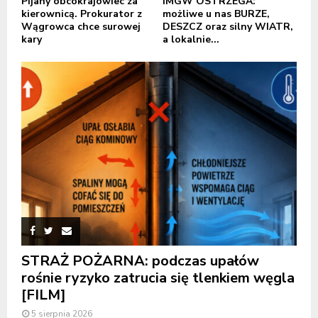
Pijany obcokrajowiec za
IMGW OSTRZEGA:
kierownicą. Prokurator z
możliwe u nas BURZE,
Wągrowca chce surowej
DESZCZ oraz silny WIATR,
kary
a lokalnie...
STRAŻ POŻARNA: podczas upałów
rośnie ryzyko zatrucia się tlenkiem węgla
[FILM]
5 sierpnia 2026