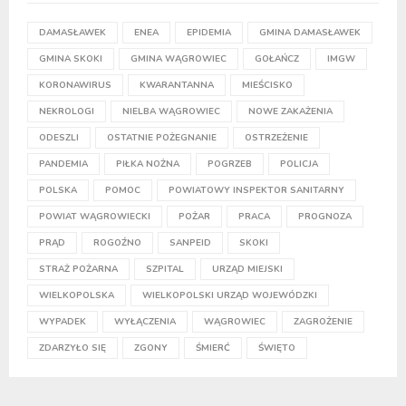
DAMASŁAWEK
ENEA
EPIDEMIA
GMINA DAMASŁAWEK
GMINA SKOKI
GMINA WĄGROWIEC
GOŁAŃCZ
IMGW
KORONAWIRUS
KWARANTANNA
MIEŚCISKO
NEKROLOGI
NIELBA WĄGROWIEC
NOWE ZAKAŻENIA
ODESZLI
OSTATNIE POŻEGNANIE
OSTRZEŻENIE
PANDEMIA
PIŁKA NOŻNA
POGRZEB
POLICJA
POLSKA
POMOC
POWIATOWY INSPEKTOR SANITARNY
POWIAT WĄGROWIECKI
POŻAR
PRACA
PROGNOZA
PRĄD
ROGOŹNO
SANPEID
SKOKI
STRAŻ POŻARNA
SZPITAL
URZĄD MIEJSKI
WIELKOPOLSKA
WIELKOPOLSKI URZĄD WOJEWÓDZKI
WYPADEK
WYŁĄCZENIA
WĄGROWIEC
ZAGROŻENIE
ZDARZYŁO SIĘ
ZGONY
ŚMIERĆ
ŚWIĘTO