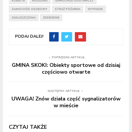
KOBIETA
ROGOŹNO
SAMOCHÓD DOSTAWCZY
SAMOCHÓD OSOBOWY
STRAŻ POŻARNA
WYPADEK
ZAKLESZCZONA
ZDERZENIE
PODAJ DALEJ!
POPRZEDNI ARTYKUŁ
GMINA SKOKI: Obiekty sportowe od dzisiaj
częściowo otwarte
NASTĘPNY ARTYKUŁ
UWAGA! Znów działa część sygnalizatorów
w mieście
CZYTAJ TAKŻE