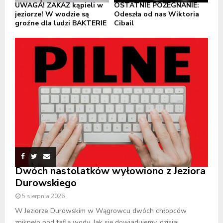
UWAGA! ZAKAZ kąpieli w
OSTATNIE POŻEGNANIE:
jeziorze! W wodzie są
Odeszła od nas Wiktoria
groźne dla ludzi BAKTERIE
Cibail
Dwóch nastolatków wyłowiono z Jeziora
Durowskiego
5 sierpnia 2026
W Jeziorze Durowskim w Wągrowcu dwóch chłopców
zniknęło pod taflą wody. Jak się dowiadujemy, dzisiaj,...