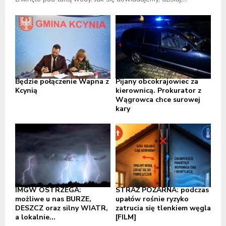
Będzie połączenie Wapna z
Pijany obcokrajowiec za
Kcynią
kierownicą. Prokurator z
Wągrowca chce surowej
kary
IMGW OSTRZEGA:
STRAŻ POŻARNA: podczas
możliwe u nas BURZE,
upałów rośnie ryzyko
DESZCZ oraz silny WIATR,
zatrucia się tlenkiem węgla
a lokalnie...
[FILM]