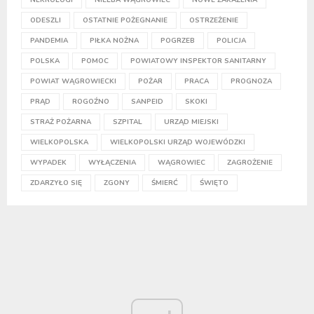
ODESZLI
OSTATNIE POŻEGNANIE
OSTRZEŻENIE
PANDEMIA
PIŁKA NOŻNA
POGRZEB
POLICJA
POLSKA
POMOC
POWIATOWY INSPEKTOR SANITARNY
POWIAT WĄGROWIECKI
POŻAR
PRACA
PROGNOZA
PRĄD
ROGOŹNO
SANPEID
SKOKI
STRAŻ POŻARNA
SZPITAL
URZĄD MIEJSKI
WIELKOPOLSKA
WIELKOPOLSKI URZĄD WOJEWÓDZKI
WYPADEK
WYŁĄCZENIA
WĄGROWIEC
ZAGROŻENIE
ZDARZYŁO SIĘ
ZGONY
ŚMIERĆ
ŚWIĘTO