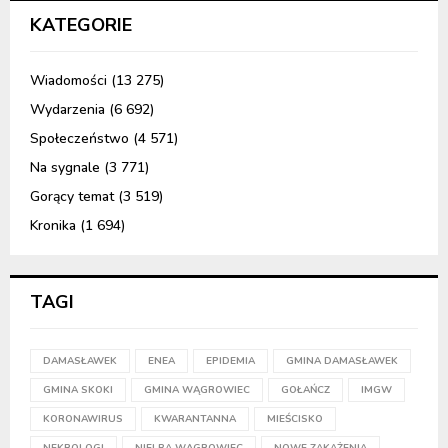
KATEGORIE
Wiadomości
(13 275)
Wydarzenia
(6 692)
Społeczeństwo
(4 571)
Na sygnale
(3 771)
Gorący temat
(3 519)
Kronika
(1 694)
TAGI
DAMASŁAWEK
ENEA
EPIDEMIA
GMINA DAMASŁAWEK
GMINA SKOKI
GMINA WĄGROWIEC
GOŁAŃCZ
IMGW
KORONAWIRUS
KWARANTANNA
MIEŚCISKO
NEKROLOGI
NIELBA WĄGROWIEC
NOWE ZAKAŻENIA