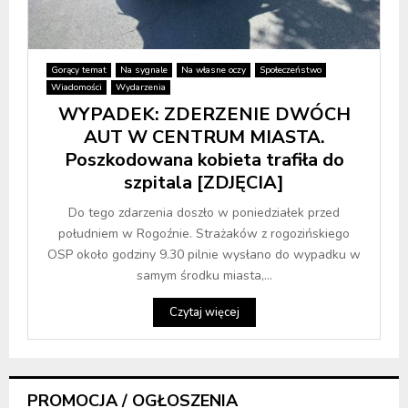
Gorący temat
Na sygnale
Na własne oczy
Społeczeństwo
Wiadomości
Wydarzenia
WYPADEK: ZDERZENIE DWÓCH
AUT W CENTRUM MIASTA.
Poszkodowana kobieta trafiła do
szpitala [ZDJĘCIA]
Do tego zdarzenia doszło w poniedziałek przed
południem w Rogoźnie. Strażaków z rogozińskiego
OSP około godziny 9.30 pilnie wysłano do wypadku w
samym środku miasta,...
Czytaj więcej
PROMOCJA / OGŁOSZENIA