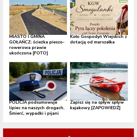
MIASTO I GMINA
Koło Gospodyń Wiejskich z
GOŁAŃCZ: ścieżka pieszo-
dotacją od marszałka
rowerowa prawie
ukończona [FOTO]
POLICJA podsumowuje
Zapisz się na spływ spływ
lipiec na naszych drogach.
kajakowy [ZAPOWIEDŹ]
Śmierć, wypadki i pijani