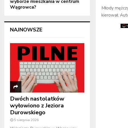
wyborze mieszkania w centrum
Wągrowca?
Młody mężczy
kierował. Aut
NAJNOWSZE
Dwóch nastolatków
wyłowiono z Jeziora
Durowskiego
5 sierpnia 2026