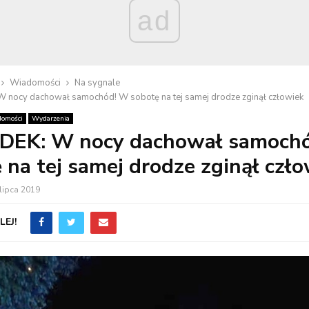
ad
Wiadomości
Na sygnale
nocy dachował samochód! W sobotę na tej samej drodze zginął człowiek
omości
Wydarzenia
EK: W nocy dachował samoch
 na tej samej drodze zginął czł
lipca 2019
EJ!