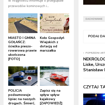
w Wągrowcu informuje o przeglądzie
przewodów kominowych i...
DACHOWANIE
PODAJ DAL
MIASTO I GMINA
Koło Gospodyń
GOŁAŃCZ:
Wiejskich z
ścieżka pieszo-
dotacją od
rowerowa prawie
marszałka
POPRZEDNI AR
ukończona
NEKROLOGI:
[FOTO]
Liske, Urs
Stanisław
CZYTAJ T
POLICJA
Zapisz się na
podsumowuje
spływ spływ
lipiec na naszych
kajakowy
drogach. Śmierć,
[ZAPOWIEDŹ]