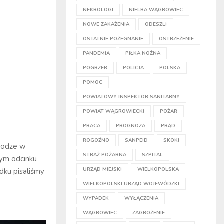
NEKROLOGI
NIELBA WĄGROWIEC
NOWE ZAKAŻENIA
ODESZLI
OSTATNIE POŻEGNANIE
OSTRZEŻENIE
PANDEMIA
PIŁKA NOŻNA
POGRZEB
POLICJA
POLSKA
POMOC
POWIATOWY INSPEKTOR SANITARNY
POWIAT WĄGROWIECKI
POŻAR
PRACA
PROGNOZA
PRĄD
ROGOŹNO
SANPEID
SKOKI
drodze w
STRAŻ POŻARNA
SZPITAL
ym odcinku
URZĄD MIEJSKI
WIELKOPOLSKA
dku pisaliśmy
WIELKOPOLSKI URZĄD WOJEWÓDZKI
WYPADEK
WYŁĄCZENIA
WĄGROWIEC
ZAGROŻENIE