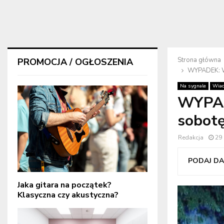
Strona główna
PROMOCJA / OGŁOSZENIA
WYPADEK: W 
Na sygnale
Wiad
WYPAD
sobotę
Redakcja
29 
PODAJ DAL
Jaka gitara na początek?
Klasyczna czy akustyczna?