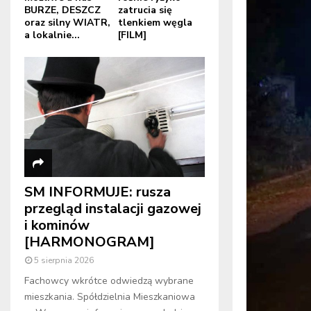
BURZE, DESZCZ
zatrucia się
oraz silny WIATR,
tlenkiem węgla
a lokalnie...
[FILM]
SM INFORMUJE: rusza
przegląd instalacji gazowej
i kominów
[HARMONOGRAM]
5 sierpnia 2026
Fachowcy wkrótce odwiedzą wybrane
mieszkania. Spółdzielnia Mieszkaniowa