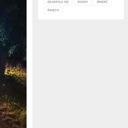
ZDARZYŁO SIĘ
ZGONY
ŚMIERĆ
ŚWIĘTO