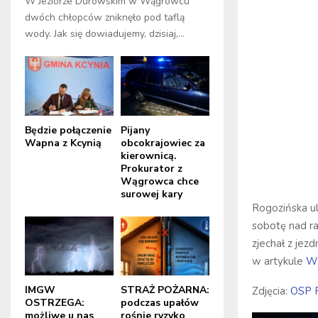
W Jeziorze Durowskim w Wągrowcu
dwóch chłopców zniknęło pod taflą
wody. Jak się dowiadujemy, dzisiaj,...
Będzie połączenie
Pijany
Wapna z Kcynią
obcokrajowiec za
kierownicą.
Prokurator z
Wągrowca chce
surowej kary
Rogozińska ul
sobotę nad r
zjechał z jez
w artykule
W
IMGW
STRAŻ POŻARNA:
Zdjęcia:
OSP 
OSTRZEGA:
podczas upałów
możliwe u nas
rośnie ryzyko