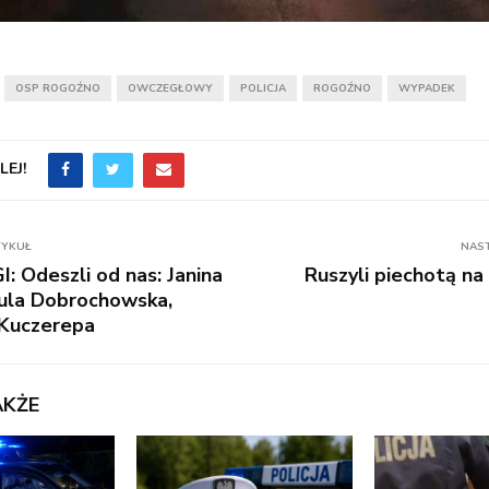
OSP ROGOŹNO
OWCZEGŁOWY
POLICJA
ROGOŹNO
WYPADEK
EJ!
TYKUŁ
NAS
 Odeszli od nas: Janina
Ruszyli piechotą na
zula Dobrochowska,
 Kuczerepa
AKŻE