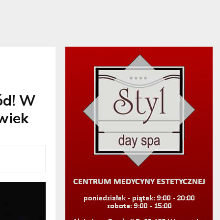
ód! W
owiek