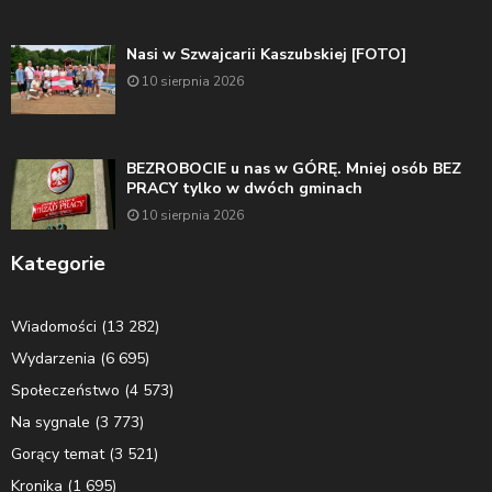
Nasi w Szwajcarii Kaszubskiej [FOTO]
10 sierpnia 2026
BEZROBOCIE u nas w GÓRĘ. Mniej osób BEZ
PRACY tylko w dwóch gminach
10 sierpnia 2026
Kategorie
Wiadomości
(13 282)
Wydarzenia
(6 695)
Społeczeństwo
(4 573)
Na sygnale
(3 773)
Gorący temat
(3 521)
Kronika
(1 695)