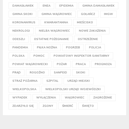
DAMASŁAWEK
ENEA
EPIDEMIA
GMINA DAMASŁAWEK
GMINA SKOKI
GMINA WĄGROWIEC
GOŁAŃCZ
IMGW
KORONAWIRUS
KWARANTANNA
MIEŚCISKO
NEKROLOGI
NIELBA WĄGROWIEC
NOWE ZAKAŻENIA
ODESZLI
OSTATNIE POŻEGNANIE
OSTRZEŻENIE
PANDEMIA
PIŁKA NOŻNA
POGRZEB
POLICJA
POLSKA
POMOC
POWIATOWY INSPEKTOR SANITARNY
POWIAT WĄGROWIECKI
POŻAR
PRACA
PROGNOZA
PRĄD
ROGOŹNO
SANPEID
SKOKI
STRAŻ POŻARNA
SZPITAL
URZĄD MIEJSKI
WIELKOPOLSKA
WIELKOPOLSKI URZĄD WOJEWÓDZKI
WYPADEK
WYŁĄCZENIA
WĄGROWIEC
ZAGROŻENIE
ZDARZYŁO SIĘ
ZGONY
ŚMIERĆ
ŚWIĘTO