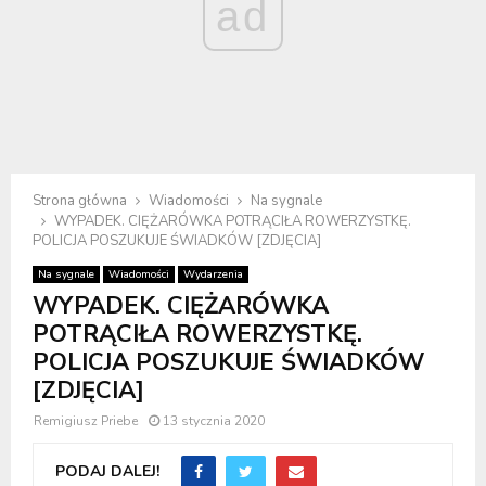
ad
Strona główna
Wiadomości
Na sygnale
WYPADEK. CIĘŻARÓWKA POTRĄCIŁA ROWERZYSTKĘ.
POLICJA POSZUKUJE ŚWIADKÓW [ZDJĘCIA]
Na sygnale
Wiadomości
Wydarzenia
WYPADEK. CIĘŻARÓWKA
POTRĄCIŁA ROWERZYSTKĘ.
POLICJA POSZUKUJE ŚWIADKÓW
[ZDJĘCIA]
Remigiusz Priebe
13 stycznia 2020
PODAJ DALEJ!