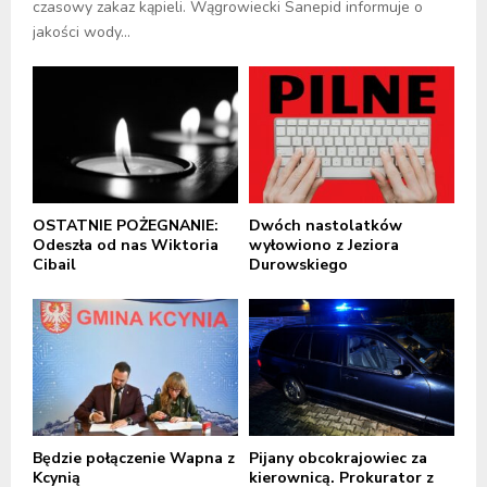
czasowy zakaz kąpieli. Wągrowiecki Sanepid informuje o
jakości wody...
OSTATNIE POŻEGNANIE:
Dwóch nastolatków
Odeszła od nas Wiktoria
wyłowiono z Jeziora
Cibail
Durowskiego
Będzie połączenie Wapna z
Pijany obcokrajowiec za
Kcynią
kierownicą. Prokurator z