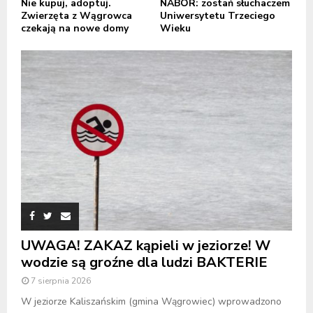
Nie kupuj, adoptuj.
NABÓR: zostań słuchaczem
Zwierzęta z Wągrowca
Uniwersytetu Trzeciego
czekają na nowe domy
Wieku
UWAGA! ZAKAZ kąpieli w jeziorze! W
wodzie są groźne dla ludzi BAKTERIE
7 sierpnia 2026
W jeziorze Kaliszańskim (gmina Wągrowiec) wprowadzono