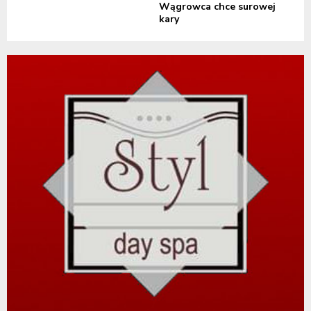
Wągrowca chce surowej
kary