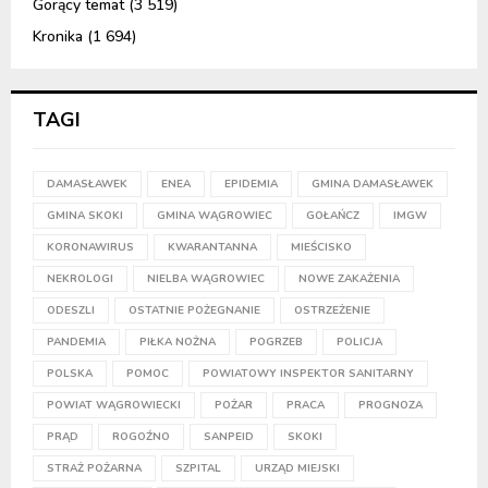
Gorący temat
(3 519)
Kronika
(1 694)
TAGI
DAMASŁAWEK
ENEA
EPIDEMIA
GMINA DAMASŁAWEK
GMINA SKOKI
GMINA WĄGROWIEC
GOŁAŃCZ
IMGW
KORONAWIRUS
KWARANTANNA
MIEŚCISKO
NEKROLOGI
NIELBA WĄGROWIEC
NOWE ZAKAŻENIA
ODESZLI
OSTATNIE POŻEGNANIE
OSTRZEŻENIE
PANDEMIA
PIŁKA NOŻNA
POGRZEB
POLICJA
POLSKA
POMOC
POWIATOWY INSPEKTOR SANITARNY
POWIAT WĄGROWIECKI
POŻAR
PRACA
PROGNOZA
PRĄD
ROGOŹNO
SANPEID
SKOKI
STRAŻ POŻARNA
SZPITAL
URZĄD MIEJSKI