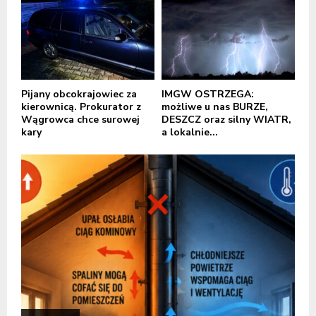
Pijany obcokrajowiec za
IMGW OSTRZEGA:
kierownicą. Prokurator z
możliwe u nas BURZE,
Wągrowca chce surowej
DESZCZ oraz silny WIATR,
kary
a lokalnie...