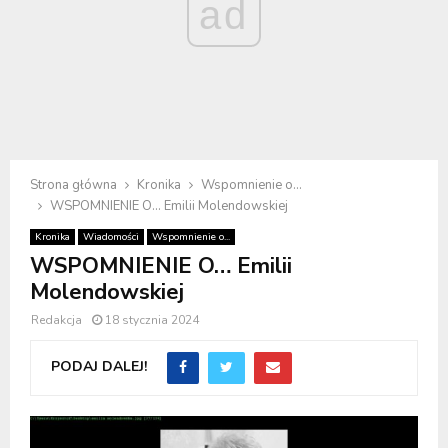
ad
Strona główna
Kronika
Wspomnienie o...
WSPOMNIENIE O… Emilii Molendowskiej
Kronika
Wiadomości
Wspomnienie o...
WSPOMNIENIE O… Emilii
Molendowskiej
Redakcja
18 stycznia 2024
PODAJ DALEJ!