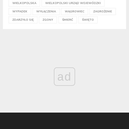
WIELKOPOLSKA
WIELKOPOLSKI URZĄD WOJEWÓDZKI
WYPADEK
WYŁĄCZENIA
WĄGROWIEC
ZAGROŻENIE
ZDARZYŁO SIĘ
ZGONY
ŚMIERĆ
ŚWIĘTO
ad